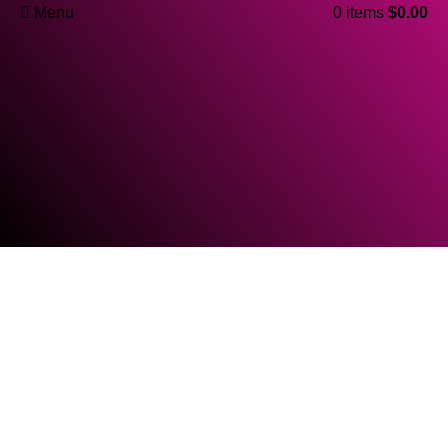
Menu
0
items
$
0.00