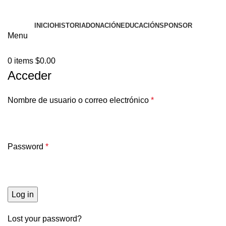
INICIO
HISTORIA
DONACIÓN
EDUCACIÓN
SPONSOR
Menu
0
items
$
0.00
Acceder
Nombre de usuario o correo electrónico
*
Password
*
Log in
Lost your password?