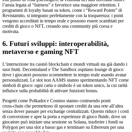
l’ansia legata al “fairness” e favorisce una maggiore retention. I
programmi di loyalty basati su token, come i “Reward Points” di
Revistamito, si integrano perfettamente con la trasparenza: i punti
vengono accreditati in tempo reale e possono essere scambiati per
crediti di gioco o NFT, creando una community più coesa e
motivata.
6. Futuri sviluppi: interoperabilità,
metaverso e gaming NFT
L’intersezione tra casinò blockchain e mondi virtuali sta già dando i
suoi frutti. Decentraland e The Sandbox ospitano lounge di gioco
dove i giocatori possono scommettere in tempo reale usando avatar
personalizzati. Le slot non AAMS stanno sperimentando NFT come
simboli di gioco: ogni carta o simbolo è un token unico, la cui rarità
influisce sulla probabilità di attivare funzioni bonus.
Progetti come Polkadot e Cosmos stanno costruendo ponti
cross‑chain che permettono di spostare crediti da una rete all’altra
senza dover passare per exchange centralizzati. Questo riduce i costi
di conversione e apre la porta a esperienze di gioco fluide, dove un
giocatore può iniziare una sessione su Solana, trasferire i fondi su
Polygon per una slot a basso gas e terminare su Ethereum per una