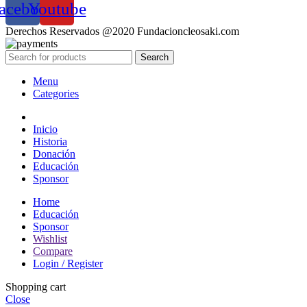
acebook
Youtube
Derechos Reservados @2020 Fundacioncleosaki.com
Search
Menu
Categories
Inicio
Historia
Donación
Educación
Sponsor
Home
Educación
Sponsor
Wishlist
Compare
Login / Register
Shopping cart
Close