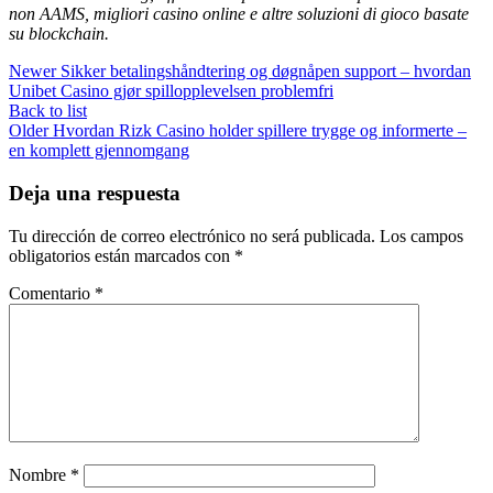
non AAMS
,
migliori casino online
e altre soluzioni di gioco basate
su blockchain.
Newer
Sikker betalingshåndtering og døgnåpen support – hvordan
Unibet Casino gjør spillopplevelsen problemfri
Back to list
Older
Hvordan Rizk Casino holder spillere trygge og informerte –
en komplett gjennomgang
Deja una respuesta
Tu dirección de correo electrónico no será publicada.
Los campos
obligatorios están marcados con
*
Comentario
*
Nombre
*