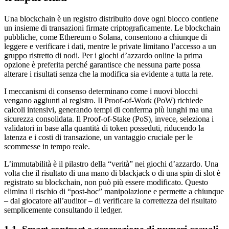
Una blockchain è un registro distribuito dove ogni blocco contiene
un insieme di transazioni firmate criptograficamente. Le blockchain
pubbliche, come Ethereum o Solana, consentono a chiunque di
leggere e verificare i dati, mentre le private limitano l’accesso a un
gruppo ristretto di nodi. Per i giochi d’azzardo online la prima
opzione è preferita perché garantisce che nessuna parte possa
alterare i risultati senza che la modifica sia evidente a tutta la rete.
I meccanismi di consenso determinano come i nuovi blocchi
vengano aggiunti al registro. Il Proof‑of‑Work (PoW) richiede
calcoli intensivi, generando tempi di conferma più lunghi ma una
sicurezza consolidata. Il Proof‑of‑Stake (PoS), invece, seleziona i
validatori in base alla quantità di token posseduti, riducendo la
latenza e i costi di transazione, un vantaggio cruciale per le
scommesse in tempo reale.
L’immutabilità è il pilastro della “verità” nei giochi d’azzardo. Una
volta che il risultato di una mano di blackjack o di una spin di slot è
registrato su blockchain, non può più essere modificato. Questo
elimina il rischio di “post‑hoc” manipolazione e permette a chiunque
– dal giocatore all’auditor – di verificare la correttezza del risultato
semplicemente consultando il ledger.