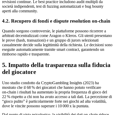
revisioni continue. Le best practice includono audit multipli da
società indipendenti, test di fuzzing automatizzati e bug bounty
aperti alla community.
4.2. Recupero di fondi e dispute resolution on‑chain
Quando sorgono controversie, le piattaforme possono ricorrere a
arbitrati decentralizzati come Aragon o Kleros. Gli utenti presentano
le prove (hash, transazioni) e un gruppo di jurors selezionati
casualmente decide sulla legittimità della richiesta. Le decisioni sono
eseguite automaticamente tramite smart contract, garantendo un
rimborso rapido e trasparente.
5. Impatto della trasparenza sulla fiducia
del giocatore
Uno studio condotto da CryptoGambling Insights (2023) ha
mostrato che il 68 % dei giocatori che hanno potuto verificare
on‑chain i risultati ha aumentato la propria frequenza di gioco del
22 % rispetto a chi non ha avuto accesso a tali dati. La percezione di
“gioco pulito” è particolarmente forte nei giochi ad alta volatilità,
dove le vincite possono superare i 10 000 x la puntata.
Dal punto di vista psicologico, la visibilità dei dati on‑chain riduce