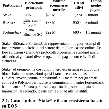
Volume
Tempo
Blockchain
Utenti
Piattaforma
scommesse
medio
principale
attivi
mensile
payout
Stake
EOS
$45 M
1,2 M
2 minuti
Ethereum +
BitStarz
$38 M
950 k
3 minuti
Polygon
Solana +
FortuneJack
$22 M
680 k
1,5 minuti
Binance SC
Stake, BitStarz e FortuneJack rappresentano i migliori esempi di
integrazione blockchain nel settore dei migliori casino online. Le
loro soluzioni variano tra protocolli proprietari e standard aperti,
offrendo ai giocatori diverse opzioni di pagamento e livelli di
sicurezza.
Stake, ad esempio, ha costruito l’intero ecosistema su EOS, una
blockchain con transazioni quasi istantanee e costi quasi nulli.
BitStarz, invece, sfrutta la flessibilità di Ethereum per gli smart
contract e Polygon per ridurre le commissioni, mentre FortuneJack
ha puntato su Solana per la sua capacità di gestire migliaia di
transazioni al secondo, ideale per le slot ad alta volatilità.
2.1. Caso studio: “Stake” e il suo ecosistema basato
su EOS