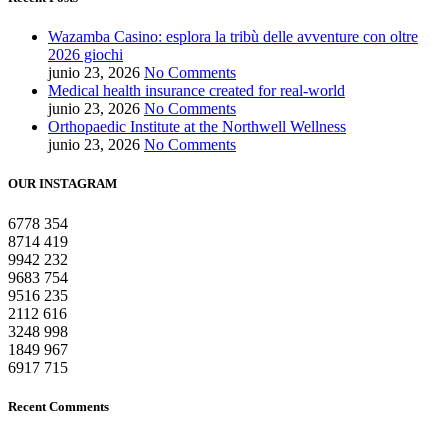
Wazamba Casino: esplora la tribù delle avventure con oltre
2026 giochi
junio 23, 2026
No Comments
Medical health insurance created for real-world
junio 23, 2026
No Comments
Orthopaedic Institute at the Northwell Wellness
junio 23, 2026
No Comments
OUR INSTAGRAM
6778
354
8714
419
9942
232
9683
754
9516
235
2112
616
3248
998
1849
967
6917
715
Recent Comments