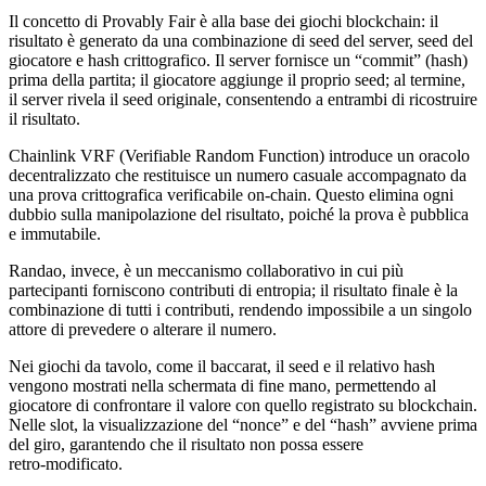
Il concetto di Provably Fair è alla base dei giochi blockchain: il
risultato è generato da una combinazione di seed del server, seed del
giocatore e hash crittografico. Il server fornisce un “commit” (hash)
prima della partita; il giocatore aggiunge il proprio seed; al termine,
il server rivela il seed originale, consentendo a entrambi di ricostruire
il risultato.
Chainlink VRF (Verifiable Random Function) introduce un oracolo
decentralizzato che restituisce un numero casuale accompagnato da
una prova crittografica verificabile on‑chain. Questo elimina ogni
dubbio sulla manipolazione del risultato, poiché la prova è pubblica
e immutabile.
Randao, invece, è un meccanismo collaborativo in cui più
partecipanti forniscono contributi di entropia; il risultato finale è la
combinazione di tutti i contributi, rendendo impossibile a un singolo
attore di prevedere o alterare il numero.
Nei giochi da tavolo, come il baccarat, il seed e il relativo hash
vengono mostrati nella schermata di fine mano, permettendo al
giocatore di confrontare il valore con quello registrato su blockchain.
Nelle slot, la visualizzazione del “nonce” e del “hash” avviene prima
del giro, garantendo che il risultato non possa essere
retro‑modificato.