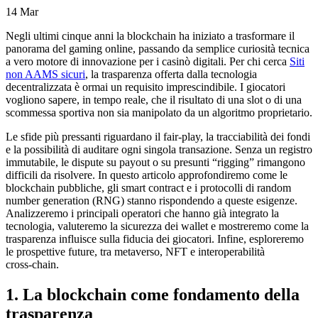
14
Mar
Negli ultimi cinque anni la blockchain ha iniziato a trasformare il
panorama del gaming online, passando da semplice curiosità tecnica
a vero motore di innovazione per i casinò digitali. Per chi cerca
Siti
non AAMS sicuri
, la trasparenza offerta dalla tecnologia
decentralizzata è ormai un requisito imprescindibile. I giocatori
vogliono sapere, in tempo reale, che il risultato di una slot o di una
scommessa sportiva non sia manipolato da un algoritmo proprietario.
Le sfide più pressanti riguardano il fair‑play, la tracciabilità dei fondi
e la possibilità di auditare ogni singola transazione. Senza un registro
immutabile, le dispute su payout o su presunti “rigging” rimangono
difficili da risolvere. In questo articolo approfondiremo come le
blockchain pubbliche, gli smart contract e i protocolli di random
number generation (RNG) stanno rispondendo a queste esigenze.
Analizzeremo i principali operatori che hanno già integrato la
tecnologia, valuteremo la sicurezza dei wallet e mostreremo come la
trasparenza influisce sulla fiducia dei giocatori. Infine, esploreremo
le prospettive future, tra metaverso, NFT e interoperabilità
cross‑chain.
1. La blockchain come fondamento della
trasparenza