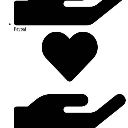
Paypal