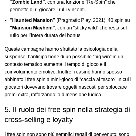
“Zombie Land”
, con una funzione “Re‑Spin” che
permette di ri‑giocare i rulli vincenti.
“Haunted Mansion”
(Pragmatic Play, 2021): 40 spin su
“Mansion Mayhem”
, con un “sticky wild” che resta sul
rullo per l’intera durata del bonus.
Queste campagne hanno sfruttato la psicologia della
suspense: l’anticipazione di un possibile “big win” in un
contesto tematico aumenta il tempo di gioco e il
coinvolgimento emotivo. Inoltre, i casinò hanno spesso
abbinato i free spin a mini‑gioco di “caccia al tesoro” in cui i
giocatori dovevano trovare oggetti nascosti per sbloccare
premi extra, rafforzando la dimensione ludica.
5. Il ruolo dei free spin nella strategia di
cross‑selling e loyalty
I free spin non sono più semplici regali di benvenuto; sono