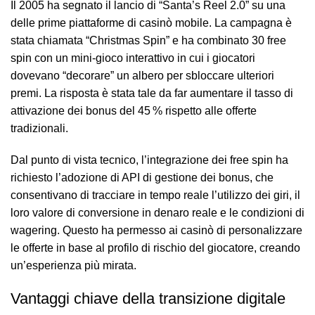
Il 2005 ha segnato il lancio di “Santa’s Reel 2.0” su una
delle prime piattaforme di casinò mobile. La campagna è
stata chiamata “Christmas Spin” e ha combinato 30 free
spin con un mini‑gioco interattivo in cui i giocatori
dovevano “decorare” un albero per sbloccare ulteriori
premi. La risposta è stata tale da far aumentare il tasso di
attivazione dei bonus del 45 % rispetto alle offerte
tradizionali.
Dal punto di vista tecnico, l’integrazione dei free spin ha
richiesto l’adozione di API di gestione dei bonus, che
consentivano di tracciare in tempo reale l’utilizzo dei giri, il
loro valore di conversione in denaro reale e le condizioni di
wagering. Questo ha permesso ai casinò di personalizzare
le offerte in base al profilo di rischio del giocatore, creando
un’esperienza più mirata.
Vantaggi chiave della transizione digitale