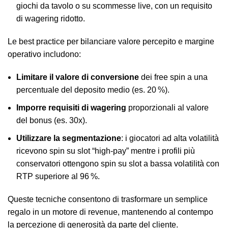
giochi da tavolo o su scommesse live, con un requisito
di wagering ridotto.
Le best practice per bilanciare valore percepito e margine
operativo includono:
Limitare il valore di conversione
dei free spin a una
percentuale del deposito medio (es. 20 %).
Imporre requisiti di wagering
proporzionali al valore
del bonus (es. 30x).
Utilizzare la segmentazione
: i giocatori ad alta volatilità
ricevono spin su slot “high‑pay” mentre i profili più
conservatori ottengono spin su slot a bassa volatilità con
RTP superiore al 96 %.
Queste tecniche consentono di trasformare un semplice
regalo in un motore di revenue, mantenendo al contempo
la percezione di generosità da parte del cliente.