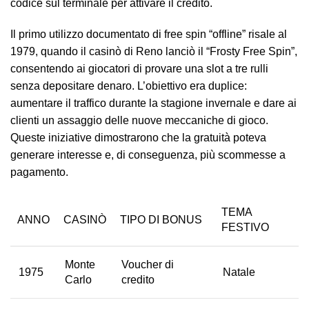
codice sul terminale per attivare il credito.
Il primo utilizzo documentato di free spin “offline” risale al
1979, quando il casinò di Reno lanciò il “Frosty Free Spin”,
consentendo ai giocatori di provare una slot a tre rulli
senza depositare denaro. L’obiettivo era duplice:
aumentare il traffico durante la stagione invernale e dare ai
clienti un assaggio delle nuove meccaniche di gioco.
Queste iniziative dimostrarono che la gratuità poteva
generare interesse e, di conseguenza, più scommesse a
pagamento.
TEMA
ANNO
CASINÒ
TIPO DI BONUS
FESTIVO
Monte
Voucher di
1975
Natale
Carlo
credito