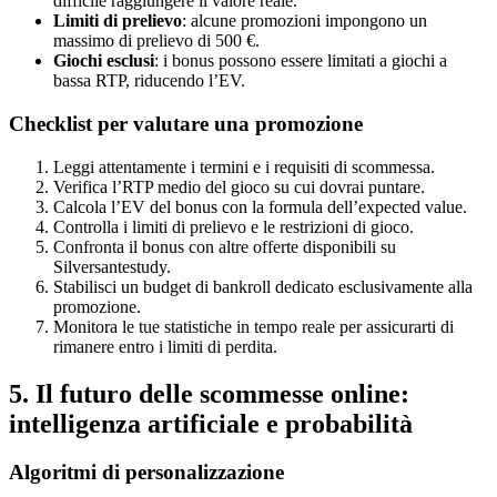
difficile raggiungere il valore reale.
Limiti di prelievo
: alcune promozioni impongono un
massimo di prelievo di 500 €.
Giochi esclusi
: i bonus possono essere limitati a giochi a
bassa RTP, riducendo l’EV.
Checklist per valutare una promozione
Leggi attentamente i termini e i requisiti di scommessa.
Verifica l’RTP medio del gioco su cui dovrai puntare.
Calcola l’EV del bonus con la formula dell’expected value.
Controlla i limiti di prelievo e le restrizioni di gioco.
Confronta il bonus con altre offerte disponibili su
Silversantestudy.
Stabilisci un budget di bankroll dedicato esclusivamente alla
promozione.
Monitora le tue statistiche in tempo reale per assicurarti di
rimanere entro i limiti di perdita.
5. Il futuro delle scommesse online:
intelligenza artificiale e probabilità
Algoritmi di personalizzazione