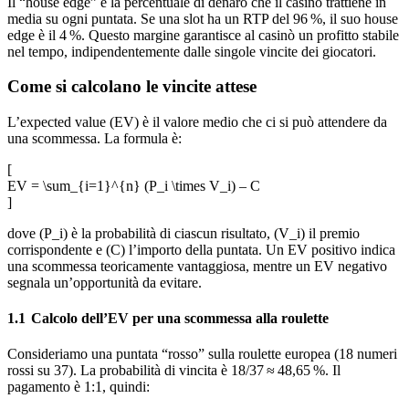
Il “house edge” è la percentuale di denaro che il casinò trattiene in
media su ogni puntata. Se una slot ha un RTP del 96 %, il suo house
edge è il 4 %. Questo margine garantisce al casinò un profitto stabile
nel tempo, indipendentemente dalle singole vincite dei giocatori.
Come si calcolano le vincite attese
L’expected value (EV) è il valore medio che ci si può attendere da
una scommessa. La formula è:
[
EV = \sum_{i=1}^{n} (P_i \times V_i) – C
]
dove (P_i) è la probabilità di ciascun risultato, (V_i) il premio
corrispondente e (C) l’importo della puntata. Un EV positivo indica
una scommessa teoricamente vantaggiosa, mentre un EV negativo
segnala un’opportunità da evitare.
1.1 Calcolo dell’EV per una scommessa alla roulette
Consideriamo una puntata “rosso” sulla roulette europea (18 numeri
rossi su 37). La probabilità di vincita è 18/37 ≈ 48,65 %. Il
pagamento è 1:1, quindi: