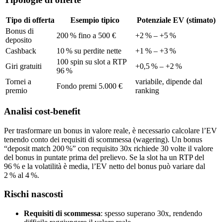
Tipo di offerta
Esempio tipico
Potenziale EV (stimato)
Bonus di
200 % fino a 500 €
+2 % – +5 %
deposito
Cashback
10 % su perdite nette
+1 % – +3 %
100 spin su slot a RTP
Giri gratuiti
+0,5 % – +2 %
96 %
Tornei a
variabile, dipende dal
Fondo premi 5.000 €
premio
ranking
Analisi cost‑benefit
Per trasformare un bonus in valore reale, è necessario calcolare l’EV
tenendo conto dei requisiti di scommessa (wagering). Un bonus
“deposit match 200 %” con requisito 30x richiede 30 volte il valore
del bonus in puntate prima del prelievo. Se la slot ha un RTP del
96 % e la volatilità è media, l’EV netto del bonus può variare dal
2 % al 4 %.
Rischi nascosti
Requisiti di scommessa
: spesso superano 30x, rendendo