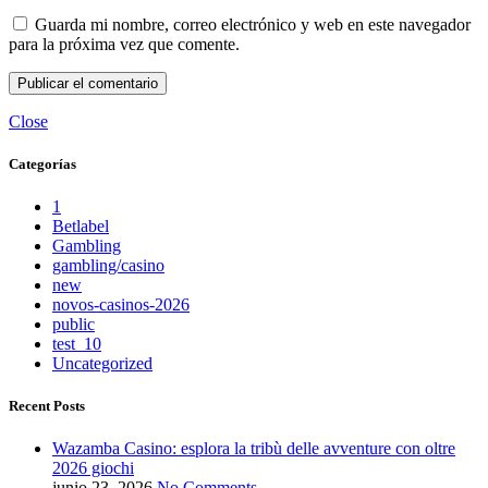
Guarda mi nombre, correo electrónico y web en este navegador
para la próxima vez que comente.
Close
Categorías
1
Betlabel
Gambling
gambling/casino
new
novos-casinos-2026
public
test_10
Uncategorized
Recent Posts
Wazamba Casino: esplora la tribù delle avventure con oltre
2026 giochi
junio 23, 2026
No Comments