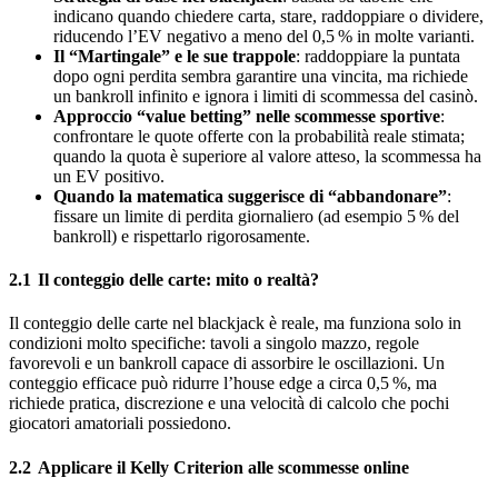
indicano quando chiedere carta, stare, raddoppiare o dividere,
riducendo l’EV negativo a meno del 0,5 % in molte varianti.
Il “Martingale” e le sue trappole
: raddoppiare la puntata
dopo ogni perdita sembra garantire una vincita, ma richiede
un bankroll infinito e ignora i limiti di scommessa del casinò.
Approccio “value betting” nelle scommesse sportive
:
confrontare le quote offerte con la probabilità reale stimata;
quando la quota è superiore al valore atteso, la scommessa ha
un EV positivo.
Quando la matematica suggerisce di “abbandonare”
:
fissare un limite di perdita giornaliero (ad esempio 5 % del
bankroll) e rispettarlo rigorosamente.
2.1 Il conteggio delle carte: mito o realtà?
Il conteggio delle carte nel blackjack è reale, ma funziona solo in
condizioni molto specifiche: tavoli a singolo mazzo, regole
favorevoli e un bankroll capace di assorbire le oscillazioni. Un
conteggio efficace può ridurre l’house edge a circa 0,5 %, ma
richiede pratica, discrezione e una velocità di calcolo che pochi
giocatori amatoriali possiedono.
2.2 Applicare il Kelly Criterion alle scommesse online