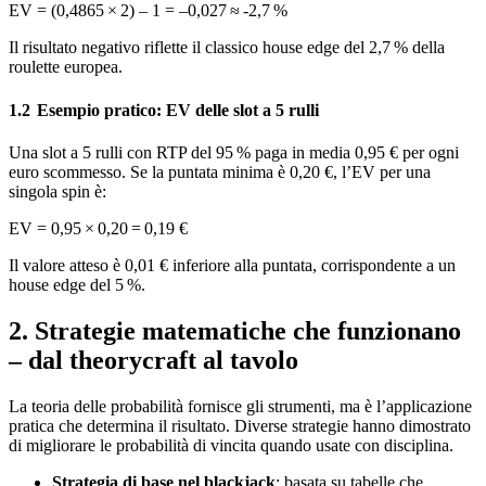
EV = (0,4865 × 2) – 1 = –0,027 ≈ ‑2,7 %
Il risultato negativo riflette il classico house edge del 2,7 % della
roulette europea.
1.2 Esempio pratico: EV delle slot a 5 rulli
Una slot a 5 rulli con RTP del 95 % paga in media 0,95 € per ogni
euro scommesso. Se la puntata minima è 0,20 €, l’EV per una
singola spin è:
EV = 0,95 × 0,20 = 0,19 €
Il valore atteso è 0,01 € inferiore alla puntata, corrispondente a un
house edge del 5 %.
2. Strategie matematiche che funzionano
– dal theorycraft al tavolo
La teoria delle probabilità fornisce gli strumenti, ma è l’applicazione
pratica che determina il risultato. Diverse strategie hanno dimostrato
di migliorare le probabilità di vincita quando usate con disciplina.
Strategia di base nel blackjack
: basata su tabelle che