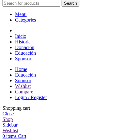
Search
Menu
Categories
Inicio
Historia
Donación
Educación
Sponsor
Home
Educación
Sponsor
Wishlist
Compare
Login / Register
Shopping cart
Close
Shop
Sidebar
Wishlist
0
items
Cart