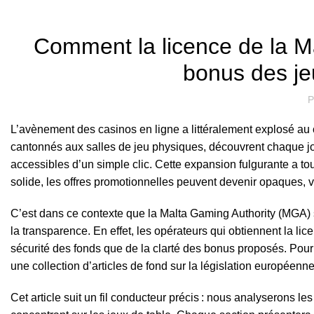
Comment la licence de la M
bonus des je
P
L’avènement des casinos en ligne a littéralement explosé au c
cantonnés aux salles de jeu physiques, découvrent chaque jour
accessibles d’un simple clic. Cette expansion fulgurante a tou
solide, les offres promotionnelles peuvent devenir opaques, 
C’est dans ce contexte que la Malta Gaming Authority (MGA) 
la transparence. En effet, les opérateurs qui obtiennent la l
sécurité des fonds que de la clarté des bonus proposés. Pour l
une collection d’articles de fond sur la législation européenn
Cet article suit un fil conducteur précis : nous analyserons le