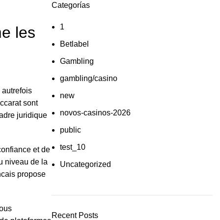
Categorías
1
e les
Betlabel
Gambling
gambling/casino
 autrefois
new
ccarat sont
novos-casinos-2026
adre juridique
public
test_10
confiance et de
u niveau de la
Uncategorized
ncais
propose
nous
Recent Posts