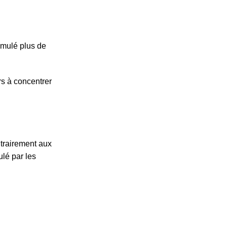
umulé plus de
rs à concentrer
ntrairement aux
ulé par les