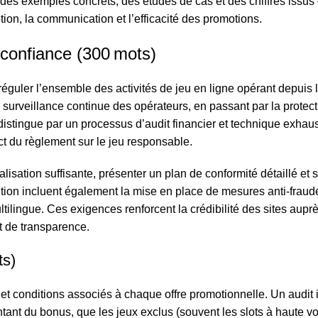
 des exemples concrets, des études de cas et des chiffres issus
ption, la communication et l’efficacité des promotions.
confiance (300 mots)
guler l’ensemble des activités de jeu en ligne opérant depuis le
 surveillance continue des opérateurs, en passant par la protec
distingue par un processus d’audit financier et technique exhaust
pect du règlement sur le jeu responsable.
lisation suffisante, présenter un plan de conformité détaillé et 
ntion incluent également la mise en place de mesures anti‑fraude
ultilingue. Ces exigences renforcent la crédibilité des sites aupr
t de transparence.
ts)
t conditions associés à chaque offre promotionnelle. Un audit i
nt du bonus, que les jeux exclus (souvent les slots à haute vola