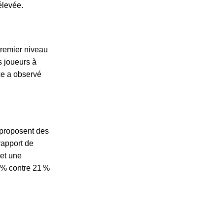
élevée.
premier niveau
s joueurs à
xe a observé
.
 proposent des
rapport de
 et une
4 % contre 21 %