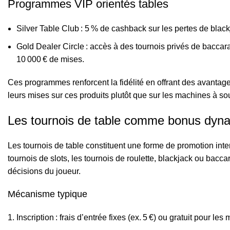
Programmes VIP orientés tables
Silver Table Club : 5 % de cashback sur les pertes de blackj
Gold Dealer Circle : accès à des tournois privés de baccar
10 000 € de mises.
Ces programmes renforcent la fidélité en offrant des avantages
leurs mises sur ces produits plutôt que sur les machines à so
Les tournois de table comme bonus dyn
Les tournois de table constituent une forme de promotion in
tournois de slots, les tournois de roulette, blackjack ou bacca
décisions du joueur.
Mécanisme typique
Inscription : frais d’entrée fixes (ex. 5 €) ou gratuit pour le