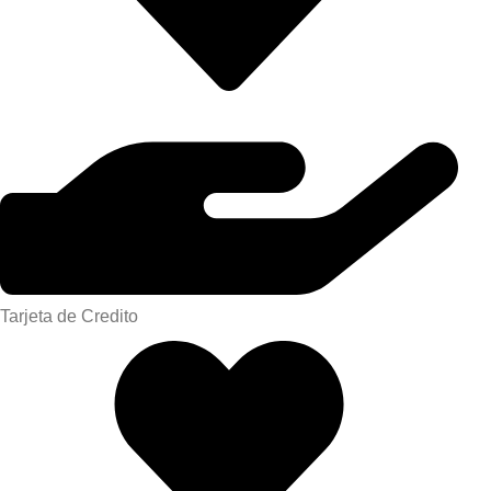
Tarjeta de Credito