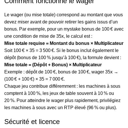
Comment fonctionne le wager
Le wager (ou mise totale) correspond au montant que vous
devez miser avant de pouvoir retirer les gains issus d’un
bonus. Par exemple, pour un mystake bonus de 100 € avec
une condition de mise de 35x, le calcul est :
Mise totale requise = Montant du bonus × Multiplicateur
Soit 100 € × 35 = 3 500 €. Si le bonus inclut également le
dépôt (bonus de 100 % jusqu’à 100 €), la formule devient :
Mise totale = (Dépôt + Bonus) × Multiplicateur
Exemple : dépôt de 100 €, bonus de 100 €, wager 35x →
(100 € + 100 €) × 35 = 7 000 €.
Chaque jeu contribue différemment : les machines à sous
comptent à 100 %, les jeux de table souvent à 10 % ou
20 %. Pour atteindre le wager plus rapidement, privilégiez
les machines à sous avec un RTP élevé (96 % ou plus).
Sécurité et licence