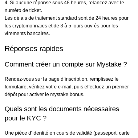
4. Si aucune réponse sous 48 heures, relancez avec le
numéro de ticket.
Les délais de traitement standard sont de 24 heures pour
les cryptomonnaies et de 3 à 5 jours ouvrés pour les
virements bancaires.
Réponses rapides
Comment créer un compte sur Mystake ?
Rendez-vous sur la page d’inscription, remplissez le
formulaire, vérifiez votre e-mail, puis effectuez un premier
dépôt pour activer le mystake bonus.
Quels sont les documents nécessaires
pour le KYC ?
Une pièce d’identité en cours de validité (passeport, carte