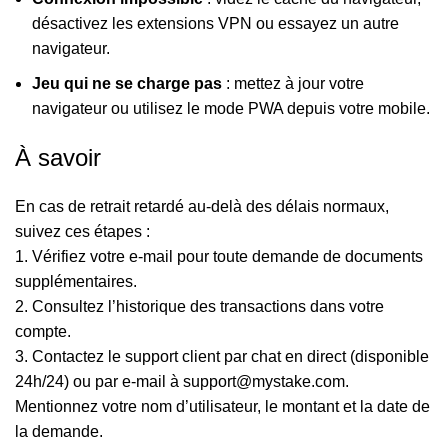
désactivez les extensions VPN ou essayez un autre
navigateur.
Jeu qui ne se charge pas
: mettez à jour votre
navigateur ou utilisez le mode PWA depuis votre mobile.
À savoir
En cas de retrait retardé au-delà des délais normaux,
suivez ces étapes :
1. Vérifiez votre e-mail pour toute demande de documents
supplémentaires.
2. Consultez l’historique des transactions dans votre
compte.
3. Contactez le support client par chat en direct (disponible
24h/24) ou par e-mail à support@mystake.com.
Mentionnez votre nom d’utilisateur, le montant et la date de
la demande.