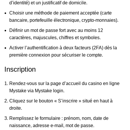
d’identité) et un justificatif de domicile.
Choisir une méthode de paiement acceptée (carte
bancaire, portefeuille électronique, crypto-monnaies).
Définir un mot de passe fort avec au moins 12
caractères, majuscules, chiffres et symboles.
Activer l’authentification à deux facteurs (2FA) dès la
première connexion pour sécuriser le compte.
Inscription
Rendez-vous sur la page d’accueil du casino en ligne
Mystake via
Mystake login
.
Cliquez sur le bouton « S’inscrire » situé en haut à
droite.
Remplissez le formulaire : prénom, nom, date de
naissance, adresse e-mail, mot de passe.