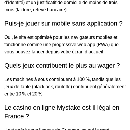
d’identité) et un justificatif de domicile de moins de trois
mois (facture, relevé bancaire).
Puis-je jouer sur mobile sans application ?
Oui, le site est optimisé pour les navigateurs mobiles et
fonctionne comme une progressive web app (PWA) que
vous pouvez lancer depuis votre écran d’accueil.
Quels jeux contribuent le plus au wager ?
Les machines à sous contribuent à 100 %, tandis que les
jeux de table (blackjack, roulette) contribuent généralement
entre 10 % et 20 %.
Le casino en ligne Mystake est-il légal en
France ?