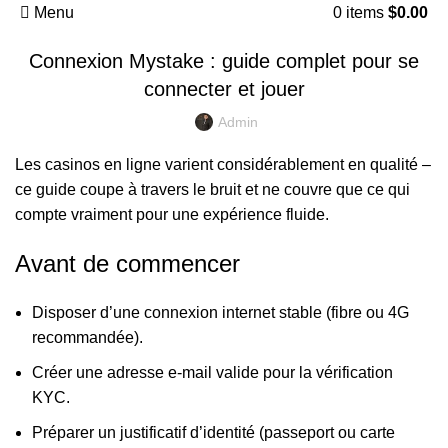
Menu
0
items
$
0.00
UNCATEGORIZED
Connexion Mystake : guide complet pour se
connecter et jouer
Admin
Les casinos en ligne varient considérablement en qualité –
ce guide coupe à travers le bruit et ne couvre que ce qui
compte vraiment pour une expérience fluide.
Avant de commencer
Disposer d’une connexion internet stable (fibre ou 4G
recommandée).
Créer une adresse e-mail valide pour la vérification
KYC.
Préparer un justificatif d’identité (passeport ou carte