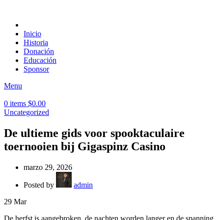
Inicio
Historia
Donación
Educación
Sponsor
Menu
0
items
$
0.00
Uncategorized
De ultieme gids voor spooktaculaire
toernooien bij Gigaspinz Casino
marzo 29, 2026
Posted by
admin
29
Mar
De herfst is aangebroken, de nachten worden langer en de spanning