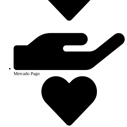
Mercado Pago