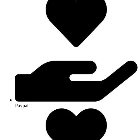
Paypal