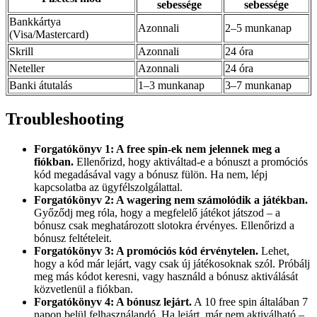
sebessége
sebessége
Bankkártya
Azonnali
2–5 munkanap
(Visa/Mastercard)
Skrill
Azonnali
24 óra
Neteller
Azonnali
24 óra
Banki átutalás
1–3 munkanap
3–7 munkanap
Troubleshooting
Forgatókönyv 1: A free spin-ek nem jelennek meg a
fiókban.
Ellenőrizd, hogy aktiváltad-e a bónuszt a promóciós
kód megadásával vagy a bónusz fülön. Ha nem, lépj
kapcsolatba az ügyfélszolgálattal.
Forgatókönyv 2: A wagering nem számolódik a játékban.
Győződj meg róla, hogy a megfelelő játékot játszod – a
bónusz csak meghatározott slotokra érvényes. Ellenőrizd a
bónusz feltételeit.
Forgatókönyv 3: A promóciós kód érvénytelen.
Lehet,
hogy a kód már lejárt, vagy csak új játékosoknak szól. Próbálj
meg más kódot keresni, vagy használd a bónusz aktiválását
közvetlenül a fiókban.
Forgatókönyv 4: A bónusz lejárt.
A 10 free spin általában 7
napon belül felhasználandó. Ha lejárt, már nem aktiválható –