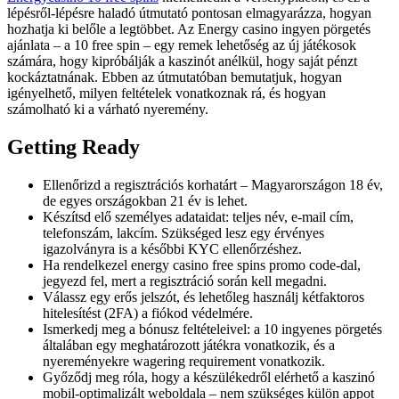
lépésről-lépésre haladó útmutató pontosan elmagyarázza, hogyan
hozhatja ki belőle a legtöbbet. Az Energy casino ingyen pörgetés
ajánlata – a 10 free spin – egy remek lehetőség az új játékosok
számára, hogy kipróbálják a kaszinót anélkül, hogy saját pénzt
kockáztatnának. Ebben az útmutatóban bemutatjuk, hogyan
igényelhető, milyen feltételek vonatkoznak rá, és hogyan
számolható ki a várható nyeremény.
Getting Ready
Ellenőrizd a regisztrációs korhatárt – Magyarországon 18 év,
de egyes országokban 21 év is lehet.
Készítsd elő személyes adataidat: teljes név, e-mail cím,
telefonszám, lakcím. Szükséged lesz egy érvényes
igazolványra is a későbbi KYC ellenőrzéshez.
Ha rendelkezel energy casino free spins promo code-dal,
jegyezd fel, mert a regisztráció során kell megadni.
Válassz egy erős jelszót, és lehetőleg használj kétfaktoros
hitelesítést (2FA) a fiókod védelmére.
Ismerkedj meg a bónusz feltételeivel: a 10 ingyenes pörgetés
általában egy meghatározott játékra vonatkozik, és a
nyereményekre wagering requirement vonatkozik.
Győződj meg róla, hogy a készülékedről elérhető a kaszinó
mobil-optimalizált weboldala – nem szükséges külön appot