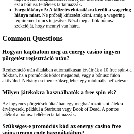
ezt a bónusz feltételek tartalmazzák.
Forgatókönyv 5: A kifizetés elutasításra került a wagering
hiánya miatt.
Ne próbálj kifizetést kérni, amíg a wagering
requirement nincs teljesítve. Nézd meg a fiók bónusz
szekcióját, hogy mennyi van hátra.
Common Questions
Hogyan kaphatom meg az energy casino ingyen
pörgetést regisztráció után?
Regisztráció után általában automatikusan jóváírják a 10 free spin-t a
fiókban, ha a promóciós kódot megadtad, vagy a bónusz fülön
aktiválod. Néhány esetben szükség lehet egy minimális befizetésre.
Milyen játékokra használhatók a free spin-ek?
Az ingyenes pörgetések általában egy meghatározott slot játékra
érvényesek, például a Starburst vagy Book of Dead. A pontos
játékot a bónusz feltételei tartalmazzák.
Szükséges-e promóciós kód az energy casino free
spins promo code használatához?