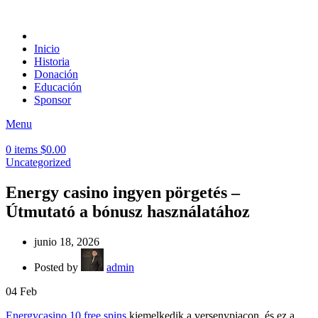
Inicio
Historia
Donación
Educación
Sponsor
Menu
0
items
$
0.00
Uncategorized
Energy casino ingyen pörgetés –
Útmutató a bónusz használatához
junio 18, 2026
Posted by
admin
04
Feb
Energycasino 10 free spins
kiemelkedik a versenypiacon, és ez a