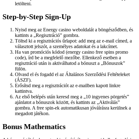
letölteni.
Step-by-Step Sign-Up
Nyisd meg az Energy casino weboldalát a böngésződben, és
kattints a „Regisztráció” gombra.
Töltsd ki a regisztrációs űrlapot: add meg az e-mail címed, a
választott jelszót, a személyes adatokat és a lakcímet.
Ha van promóciós kódod (energy casino free spins promo
code), írd be a megfelelő mezőbe. Ellenkező esetben a
regisztráció után is aktiválhatod a bónuszt a „Bónuszok”
fülön.
Olvasd el és fogadd el az Általános Szerződési Feltételeket
(ÁSZF).
Erősítsd meg a regisztrációt az e-mailben kapott linkre
kattintva.
Az első belépés után keresd meg a „10 ingyenes pörgetés”
ajánlatot a bónuszok között, és kattints az „Aktiválás”
gombra. A free spin-ek automatikusan jóváírásra kerülnek a
megadott játékon.
Bonus Mathematics