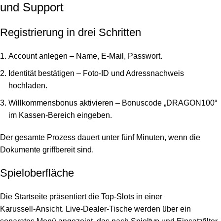
und Support
Registrierung in drei Schritten
Account anlegen – Name, E‑Mail, Passwort.
Identität bestätigen – Foto‑ID und Adressnachweis
hochladen.
Willkommensbonus aktivieren – Bonuscode „DRAGON100“
im Kassen‑Bereich eingeben.
Der gesamte Prozess dauert unter fünf Minuten, wenn die
Dokumente griffbereit sind.
Spieloberfläche
Die Startseite präsentiert die Top‑Slots in einer
Karussell‑Ansicht. Live‑Dealer‑Tische werden über ein