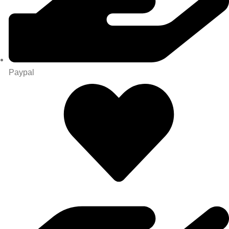
Paypal