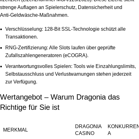
strenge Auflagen an Spielerschutz, Datensicherheit und
Anti‑Geldwäsche‑Maßnahmen.
Verschlüsselung: 128‑Bit SSL‑Technologie schützt alle
Transaktionen.
RNG‑Zertifizierung: Alle Slots laufen über geprüfte
Zufallszahlengeneratoren (eCOGRA).
Verantwortungsvolles Spielen: Tools wie Einzahlungslimits,
Selbstausschluss und Verlustwarnungen stehen jederzeit
zur Verfügung.
Wertangebot – Warum Dragonia das
Richtige für Sie ist
DRAGONIA
KONKURRE
MERKMAL
CASINO
A