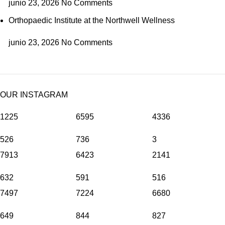
junio 23, 2026
No Comments
Orthopaedic Institute at the Northwell Wellness
junio 23, 2026
No Comments
OUR INSTAGRAM
1225
6595
4336
526
736
3
7913
6423
2141
632
591
516
7497
7224
6680
649
844
827