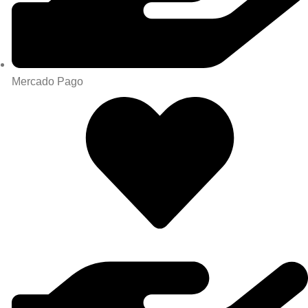
Mercado Pago