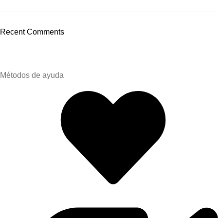
Recent Comments
Métodos de ayuda