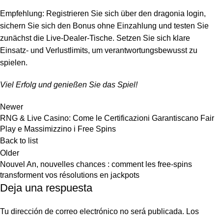
Empfehlung: Registrieren Sie sich über den
dragonia login
,
sichern Sie sich den Bonus ohne Einzahlung und testen Sie
zunächst die Live‑Dealer‑Tische. Setzen Sie sich klare
Einsatz‑ und Verlustlimits, um verantwortungsbewusst zu
spielen.
Viel Erfolg und genießen Sie das Spiel!
Newer
RNG & Live Casino: Come le Certificazioni Garantiscano Fair
Play e Massimizzino i Free Spins
Back to list
Older
Nouvel An, nouvelles chances : comment les free‑spins
transforment vos résolutions en jackpots
Deja una respuesta
Tu dirección de correo electrónico no será publicada.
Los