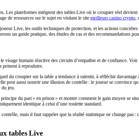
ns. Les plateformes intègrent des tables Live où le croupier réel devient 
 de ressources sur le sujet en visitant le site
meilleurs casino crypto
,
u joueur Live, les outils techniques de protection, et les actions concr
serons un guide pratique, des études de cas et des recommandations pou
e le visage humain réactive des circuits d’empathie et de confiance. Voir
s peinent à reproduire.
egard du croupier sur la table a tendance à ralentir, à réfléchir davantag
lle peut aussi nourrir une illusion de contrôle : le joueur se convince qu
é du jeu.
e principe du pari « en prison » et montre comment le gain moyen se situ
istiquement identique à celui d’une roulette standard.
contrôle, mais il faut rappeler que la réalité statistique ne change pas
ux tables Live