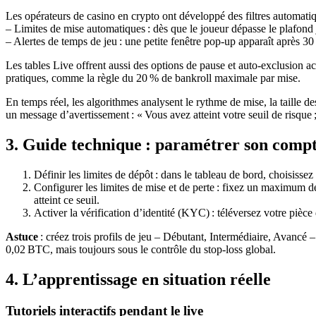
Les opérateurs de casino en crypto ont développé des filtres automat
– Limites de mise automatiques : dès que le joueur dépasse le plafond
– Alertes de temps de jeu : une petite fenêtre pop‑up apparaît après 30
Les tables Live offrent aussi des options de pause et auto‑exclusion ac
pratiques, comme la règle du 20 % de bankroll maximale par mise.
En temps réel, les algorithmes analysent le rythme de mise, la taille de
un message d’avertissement : « Vous avez atteint votre seuil de risque 
3. Guide technique : paramétrer son compt
Définir les limites de dépôt : dans le tableau de bord, choisis
Configurer les limites de mise et de perte : fixez un maximum d
atteint ce seuil.
Activer la vérification d’identité (KYC) : téléversez votre pièce
Astuce
: créez trois profils de jeu – Débutant, Intermédiaire, Avancé 
0,02 BTC, mais toujours sous le contrôle du stop‑loss global.
4. L’apprentissage en situation réelle
Tutoriels interactifs pendant le live