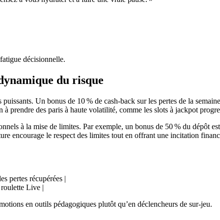
fatigue décisionnelle.
a dynamique du risque
es puissants. Un bonus de 10 % de cash‑back sur les pertes de la semaine
 à prendre des paris à haute volatilité, comme les slots à jackpot progre
tionnels à la mise de limites. Par exemple, un bonus de 50 % du dépôt e
e encourage le respect des limites tout en offrant une incitation financ
s pertes récupérées |
roulette Live |
romotions en outils pédagogiques plutôt qu’en déclencheurs de sur‑jeu.