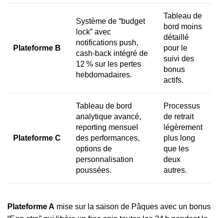
Tableau de
Système de “budget
bord moins
lock” avec
détaillé
notifications push,
Plateforme B
pour le
cash‑back intégré de
suivi des
12 % sur les pertes
bonus
hebdomadaires.
actifs.
Tableau de bord
Processus
analytique avancé,
de retrait
reporting mensuel
légèrement
Plateforme C
des performances,
plus long
options de
que les
personnalisation
deux
poussées.
autres.
Plateforme A
mise sur la saison de Pâques avec un bonus