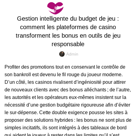
UNCATEGORIZED
Menu
$
0.00
Gestion intelligente du budget de jeu :
comment les plateformes de casino
transforment les bonus en outils de jeu
responsable
Admin
Profiter des promotions tout en conservant le contrôle de
son bankroll est devenu le fil rouge du joueur moderne.
D’un côté, les casinos rivalisent d’ingéniosité pour attirer
de nouveaux clients avec des bonus alléchants ; de l’autre,
les autorités et les opérateurs eux‑mêmes insistent sur la
nécessité d’une gestion budgétaire rigoureuse afin d’éviter
le sur‑dépense. Cette double exigence pousse les sites à
proposer des solutions hybrides : les bonus ne sont plus de
simples incitatifs, ils sont intégrés à des tableaux de bord
qui aident le joueur à rester dans les limites qu’il s’est