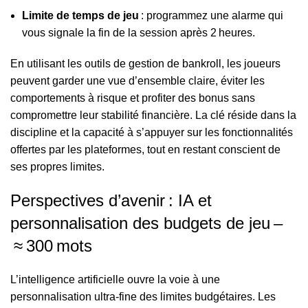
Limite de temps de jeu
: programmez une alarme qui
vous signale la fin de la session après 2 heures.
En utilisant les outils de gestion de bankroll, les joueurs
peuvent garder une vue d’ensemble claire, éviter les
comportements à risque et profiter des bonus sans
compromettre leur stabilité financière. La clé réside dans la
discipline et la capacité à s’appuyer sur les fonctionnalités
offertes par les plateformes, tout en restant conscient de
ses propres limites.
Perspectives d’avenir : IA et
personnalisation des budgets de jeu –
≈ 300 mots
L’intelligence artificielle ouvre la voie à une
personnalisation ultra‑fine des limites budgétaires. Les