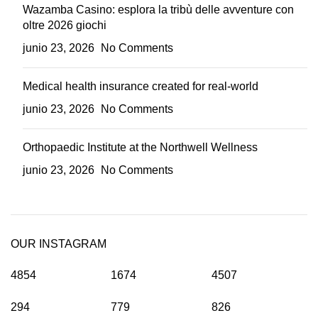
Wazamba Casino: esplora la tribù delle avventure con
oltre 2026 giochi
junio 23, 2026
No Comments
Medical health insurance created for real-world
junio 23, 2026
No Comments
Orthopaedic Institute at the Northwell Wellness
junio 23, 2026
No Comments
OUR INSTAGRAM
4854
1674
4507
294
779
826