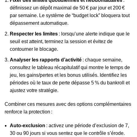
Fixer des limites quotidiennes et hebdomadaires
:
définissez un dépôt maximal de 50 € par jour et 200 €
par semaine. Le système de “budget lock” bloquera tout
dépassement automatique.
Respecter les limites
: lorsqu’une alerte indique que le
seuil est atteint, terminez la session et évitez de
contourner le blocage.
Analyser les rapports d’activité
: chaque semaine,
consultez le tableau récapitulatif qui montre le temps de
jeu, les gains/pertes et les bonus utilisés. Identifiez les
périodes où le taux de perte dépasse 5 % du bankroll et
ajustez votre stratégie.
Combiner ces mesures avec des options complémentaires
renforce la protection :
Auto‑exclusion
: activez une période d’exclusion de 7,
30 ou 90 jours si vous sentez que le contrôle s’érode.