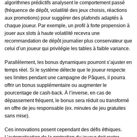
algorithmes prédictifs analysent le comportement passé
(fréquence de dépôt, volatilité des jeux choisis, réactions
aux promotions) pour suggérer des plafonds adaptés à
chaque joueur. Par exemple, un profil à forte propension à
jouer aux slots à haute volatilité recevra une
recommandation de dépôt journalier plus conservateur que
celui d’un joueur qui privilégie les tables à faible variance.
Parallèlement, les bonus dynamiques pourront s’ajuster en
temps réel. Si le système détecte que le joueur respecte
ses limites pendant une campagne de Pâques, il pourra
offrir un bonus supplémentaire ou augmenter le
pourcentage de cash‑back. À l’inverse, en cas de
dépassement fréquent, le bonus sera réduit ou transformé
en offre de jeu responsable (ex. minutes de jeu gratuites
sans mise).
Ces innovations posent cependant des défis éthiques.