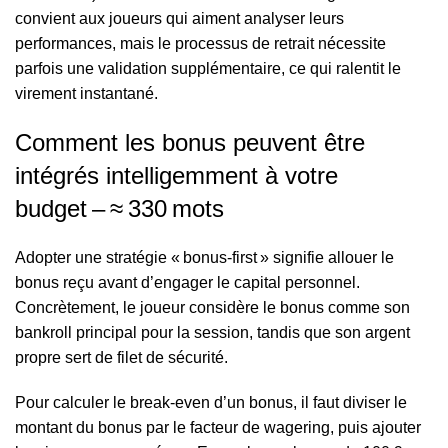
convient aux joueurs qui aiment analyser leurs
performances, mais le processus de retrait nécessite
parfois une validation supplémentaire, ce qui ralentit le
virement instantané.
Comment les bonus peuvent être
intégrés intelligemment à votre
budget – ≈ 330 mots
Adopter une stratégie « bonus‑first » signifie allouer le
bonus reçu avant d’engager le capital personnel.
Concrètement, le joueur considère le bonus comme son
bankroll principal pour la session, tandis que son argent
propre sert de filet de sécurité.
Pour calculer le break‑even d’un bonus, il faut diviser le
montant du bonus par le facteur de wagering, puis ajouter