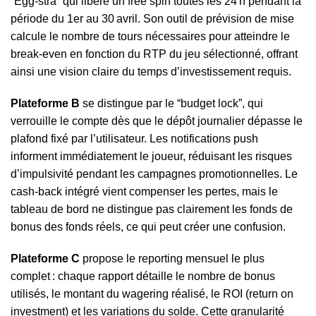
“Egg‑stra” qui libère un free spin toutes les 24 h pendant la
période du 1er au 30 avril. Son outil de prévision de mise
calcule le nombre de tours nécessaires pour atteindre le
break‑even en fonction du RTP du jeu sélectionné, offrant
ainsi une vision claire du temps d’investissement requis.
Plateforme B
se distingue par le “budget lock”, qui
verrouille le compte dès que le dépôt journalier dépasse le
plafond fixé par l’utilisateur. Les notifications push
informent immédiatement le joueur, réduisant les risques
d’impulsivité pendant les campagnes promotionnelles. Le
cash‑back intégré vient compenser les pertes, mais le
tableau de bord ne distingue pas clairement les fonds de
bonus des fonds réels, ce qui peut créer une confusion.
Plateforme C
propose le reporting mensuel le plus
complet : chaque rapport détaille le nombre de bonus
utilisés, le montant du wagering réalisé, le ROI (return on
investment) et les variations du solde. Cette granularité