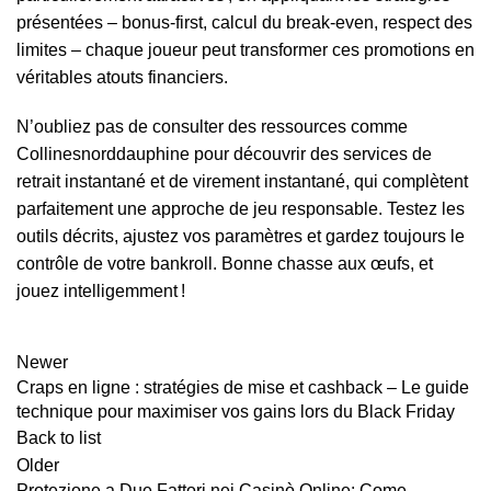
présentées – bonus‑first, calcul du break‑even, respect des
limites – chaque joueur peut transformer ces promotions en
véritables atouts financiers.
N’oubliez pas de consulter des ressources comme
Collinesnorddauphine pour découvrir des services de
retrait instantané et de virement instantané, qui complètent
parfaitement une approche de jeu responsable. Testez les
outils décrits, ajustez vos paramètres et gardez toujours le
contrôle de votre bankroll. Bonne chasse aux œufs, et
jouez intelligemment !
Newer
Craps en ligne : stratégies de mise et cashback – Le guide
technique pour maximiser vos gains lors du Black Friday
Back to list
Older
Protezione a Due Fattori nei Casinò Online: Come