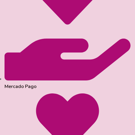
Mercado Pago