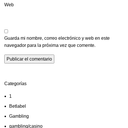
Web
Guarda mi nombre, correo electrónico y web en este
navegador para la próxima vez que comente.
Categorías
1
Betlabel
Gambling
gambling/casino