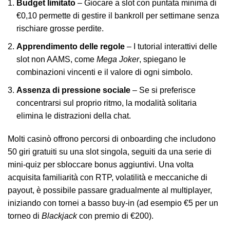
Budget limitato
– Giocare a slot con puntata minima di
€0,10 permette di gestire il bankroll per settimane senza
rischiare grosse perdite.
Apprendimento delle regole
– I tutorial interattivi delle
slot non AAMS, come
Mega Joker
, spiegano le
combinazioni vincenti e il valore di ogni simbolo.
Assenza di pressione sociale
– Se si preferisce
concentrarsi sul proprio ritmo, la modalità solitaria
elimina le distrazioni della chat.
Molti casinò offrono percorsi di onboarding che includono
50 giri gratuiti su una slot singola, seguiti da una serie di
mini‑quiz per sbloccare bonus aggiuntivi. Una volta
acquisita familiarità con RTP, volatilità e meccaniche di
payout, è possibile passare gradualmente al multiplayer,
iniziando con tornei a basso buy‑in (ad esempio €5 per un
torneo di
Blackjack
con premio di €200).