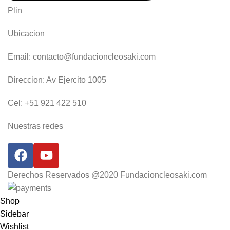
Plin
Ubicacion
Email: contacto@fundacioncleosaki.com
Direccion: Av Ejercito 1005
Cel: +51 921 422 510
Nuestras redes
Derechos Reservados @2020 Fundacioncleosaki.com
Shop
Sidebar
Wishlist