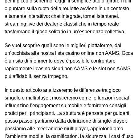
per il piccolo schermo. Oggi, il semplice atto di girare i rulli
o puntare sulla ruota della roulette avviene in un contesto
altamente interattivo: chat integrate, tornei istantanei,
streaming live dei dealer e classifiche in tempo reale
trasformano il gioco solitario in un’esperienza collettiva.
Se vuoi scoprire quali sono le migliori piattaforme, dai
un’occhiata alla nostra
lista casino online non AAMS
. Gcca
è un sito di riferimento dove è possibile confrontare
rapidamente i casino sicuri non AAMS e le slot non AAMS
più affidabili, senza impegno.
In questo articolo analizzeremo le differenze tra gioco
singolo e multiplayer, mostreremo come le funzioni social
influenzino l’engagement su mobile e forniremo consigli
pratici per i principianti. La struttura è pensata per guidarti
passo passo: partiamo dalla definizione di single‑player,
passiamo alle meccaniche multiplayer, approfondiamo
l’ambiente mobile, la gamification, la sicurezza, i casi d’uso