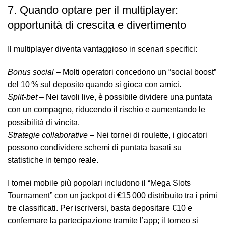
7. Quando optare per il multiplayer:
opportunità di crescita e divertimento
Il multiplayer diventa vantaggioso in scenari specifici:
Bonus social
– Molti operatori concedono un “social boost”
del 10 % sul deposito quando si gioca con amici.
Split‑bet
– Nei tavoli live, è possibile dividere una puntata
con un compagno, riducendo il rischio e aumentando le
possibilità di vincita.
Strategie collaborative
– Nei tornei di roulette, i giocatori
possono condividere schemi di puntata basati su
statistiche in tempo reale.
I tornei mobile più popolari includono il “Mega Slots
Tournament” con un jackpot di €15 000 distribuito tra i primi
tre classificati. Per iscriversi, basta depositare €10 e
confermare la partecipazione tramite l’app; il torneo si