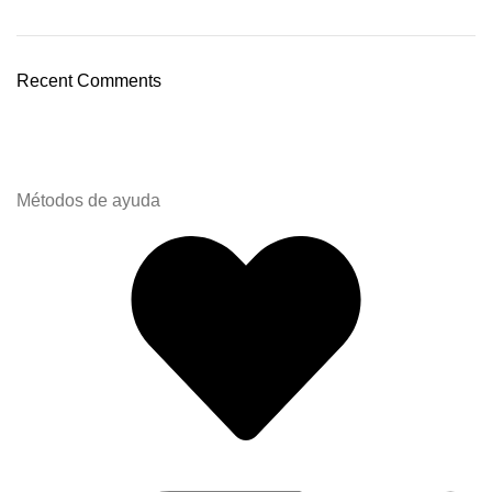
Recent Comments
Métodos de ayuda