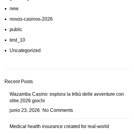
new
novos-casinos-2026
public
test_10
Uncategorized
Recent Posts
Wazamba Casino: esplora la tribù delle avventure con
oltre 2026 giochi
junio 23, 2026
No Comments
Medical health insurance created for real-world