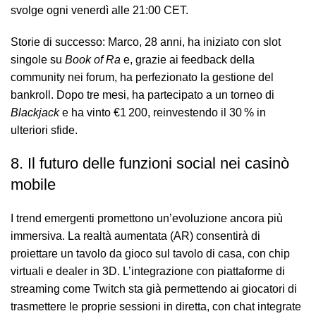
svolge ogni venerdì alle 21:00 CET.
Storie di successo: Marco, 28 anni, ha iniziato con slot
singole su
Book of Ra
e, grazie ai feedback della
community nei forum, ha perfezionato la gestione del
bankroll. Dopo tre mesi, ha partecipato a un torneo di
Blackjack
e ha vinto €1 200, reinvestendo il 30 % in
ulteriori sfide.
8. Il futuro delle funzioni social nei casinò
mobile
I trend emergenti promettono un’evoluzione ancora più
immersiva. La realtà aumentata (AR) consentirà di
proiettare un tavolo da gioco sul tavolo di casa, con chip
virtuali e dealer in 3D. L’integrazione con piattaforme di
streaming come Twitch sta già permettendo ai giocatori di
trasmettere le proprie sessioni in diretta, con chat integrate