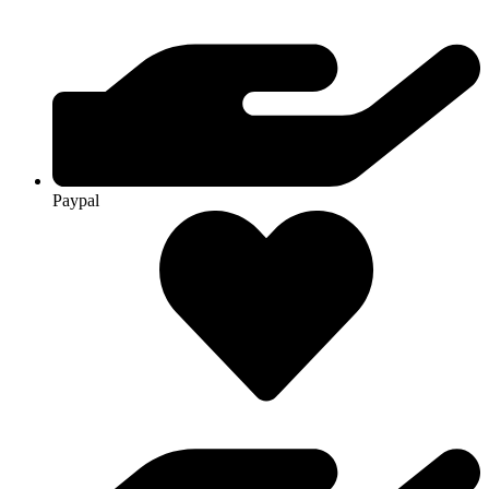
Paypal