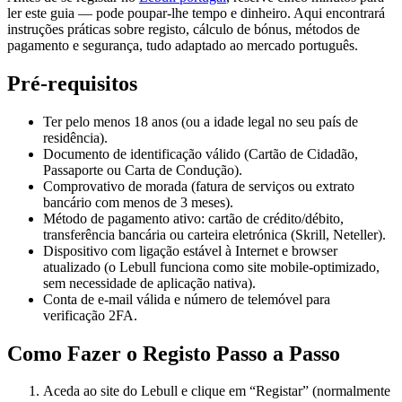
ler este guia — pode poupar-lhe tempo e dinheiro. Aqui encontrará
instruções práticas sobre registo, cálculo de bónus, métodos de
pagamento e segurança, tudo adaptado ao mercado português.
Pré-requisitos
Ter pelo menos 18 anos (ou a idade legal no seu país de
residência).
Documento de identificação válido (Cartão de Cidadão,
Passaporte ou Carta de Condução).
Comprovativo de morada (fatura de serviços ou extrato
bancário com menos de 3 meses).
Método de pagamento ativo: cartão de crédito/débito,
transferência bancária ou carteira eletrónica (Skrill, Neteller).
Dispositivo com ligação estável à Internet e browser
atualizado (o Lebull funciona como site mobile-optimizado,
sem necessidade de aplicação nativa).
Conta de e‑mail válida e número de telemóvel para
verificação 2FA.
Como Fazer o Registo Passo a Passo
Aceda ao site do Lebull e clique em “Registar” (normalmente