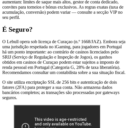
aumentam: limites de saque mais altos, gestor de conta dedicado,
convites para torneios e bónus exclusivos. As regras exatas (taxa de
acumulação, conversão) podem variar — consulte a secção VIP no
seu perfil.
É Seguro?
O Lebull opera sob licença de Curaçao (n.º 1668/JAZ). Embora seja
uma jurisdição respeitada no iGaming, para jogadores em Portugal
há um ponto importante: ao contrário de casinos licenciados pelo
SRIJ (Serviço de Regulação e Inspeção de Jogos), os ganhos
obtidos em casinos de Curaçao podem estar sujeitos a imposto de
renda pessoal em Portugal (Categoria G, 28% de taxa liberatória).
Recomendamos consultar um contabilista sobre a sua situação fiscal.
O site utiliza encriptação SSL de 256 bits e autenticação de dois
fatores (2FA) para proteger a sua conta. Não armazena dados
bancários completos; as transações são processadas por gateways
seguros.