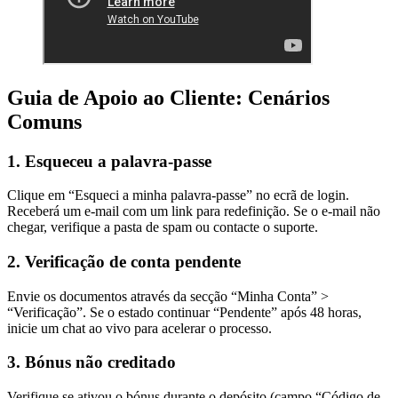
Guia de Apoio ao Cliente: Cenários
Comuns
1. Esqueceu a palavra‑passe
Clique em “Esqueci a minha palavra‑passe” no ecrã de login.
Receberá um e‑mail com um link para redefinição. Se o e‑mail não
chegar, verifique a pasta de spam ou contacte o suporte.
2. Verificação de conta pendente
Envie os documentos através da secção “Minha Conta” >
“Verificação”. Se o estado continuar “Pendente” após 48 horas,
inicie um chat ao vivo para acelerar o processo.
3. Bónus não creditado
Verifique se ativou o bónus durante o depósito (campo “Código de