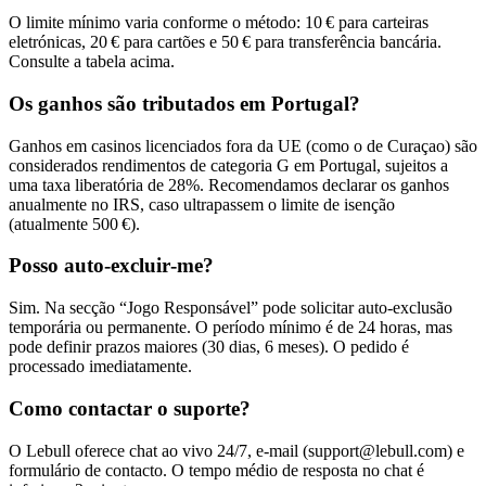
O limite mínimo varia conforme o método: 10 € para carteiras
eletrónicas, 20 € para cartões e 50 € para transferência bancária.
Consulte a tabela acima.
Os ganhos são tributados em Portugal?
Ganhos em casinos licenciados fora da UE (como o de Curaçao) são
considerados rendimentos de categoria G em Portugal, sujeitos a
uma taxa liberatória de 28%. Recomendamos declarar os ganhos
anualmente no IRS, caso ultrapassem o limite de isenção
(atualmente 500 €).
Posso auto‑excluir‑me?
Sim. Na secção “Jogo Responsável” pode solicitar auto‑exclusão
temporária ou permanente. O período mínimo é de 24 horas, mas
pode definir prazos maiores (30 dias, 6 meses). O pedido é
processado imediatamente.
Como contactar o suporte?
O Lebull oferece chat ao vivo 24/7, e‑mail (support@lebull.com) e
formulário de contacto. O tempo médio de resposta no chat é