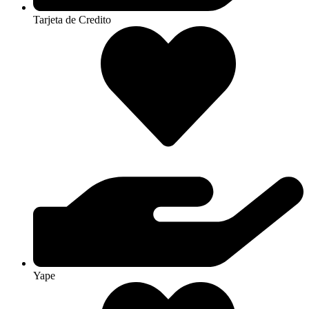
Tarjeta de Credito
Yape