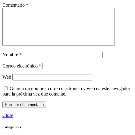
Comentario
*
Nombre
*
Correo electrónico
*
Web
Guarda mi nombre, correo electrónico y web en este navegador
para la próxima vez que comente.
Close
Categorías