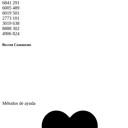
6841
291
6005
489
6019
501
2773
101
3019
638
8888
302
4906
824
Recent Comments
Métodos de ayuda