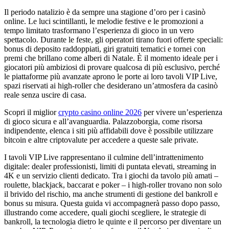
Il periodo natalizio è da sempre una stagione d’oro per i casinò
online. Le luci scintillanti, le melodie festive e le promozioni a
tempo limitato trasformano l’esperienza di gioco in un vero
spettacolo. Durante le feste, gli operatori tirano fuori offerte speciali:
bonus di deposito raddoppiati, giri gratuiti tematici e tornei con
premi che brillano come alberi di Natale. È il momento ideale per i
giocatori più ambiziosi di provare qualcosa di più esclusivo, perché
le piattaforme più avanzate aprono le porte ai loro tavoli VIP Live,
spazi riservati ai high‑roller che desiderano un’atmosfera da casinò
reale senza uscire di casa.
Scopri il miglior
crypto casino online 2026
per vivere un’esperienza
di gioco sicura e all’avanguardia. Palazzoborgia, come risorsa
indipendente, elenca i siti più affidabili dove è possibile utilizzare
bitcoin e altre criptovalute per accedere a queste sale private.
I tavoli VIP Live rappresentano il culmine dell’intrattenimento
digitale: dealer professionisti, limiti di puntata elevati, streaming in
4K e un servizio clienti dedicato. Tra i giochi da tavolo più amati –
roulette, blackjack, baccarat e poker – i high‑roller trovano non solo
il brivido del rischio, ma anche strumenti di gestione del bankroll e
bonus su misura. Questa guida vi accompagnerà passo dopo passo,
illustrando come accedere, quali giochi scegliere, le strategie di
bankroll, la tecnologia dietro le quinte e il percorso per diventare un