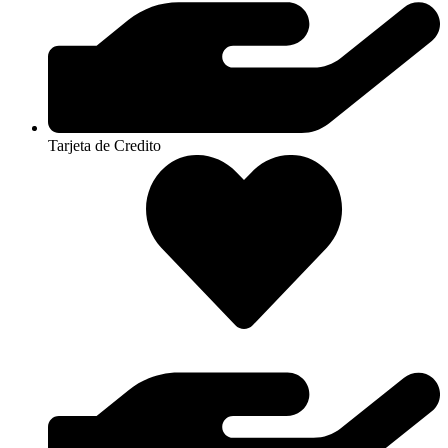
Tarjeta de Credito