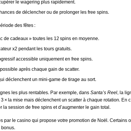
upérer le wagering plus rapidement.
 chances de déclencher ou de prolonger les free spins.
ériode des fêtes :
sac de cadeaux » toutes les 12 spins en moyenne.
ateur x2 pendant les tours gratuits.
ogressif accessible uniquement en free spins.
 possible après chaque gain de scatter.
ui déclenchent un mini‑game de tirage au sort.
 lignes les plus rentables. Par exemple, dans
Santa’s Reel
, la l
 × la mise mais déclenchent un scatter à chaque rotation. En ci
la session de free spins et d’augmenter le gain total.
és par le casino qui propose votre promotion de Noël. Certains op
u bonus.