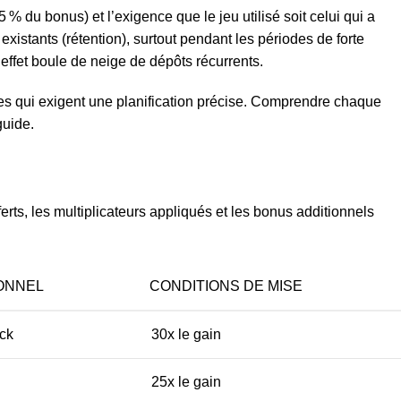
 du bonus) et l’exigence que le jeu utilisé soit celui qui a
existants (rétention), surtout pendant les périodes de forte
 effet boule de neige de dépôts récurrents.
ences qui exigent une planification précise. Comprendre chaque
guide.
erts, les multiplicateurs appliqués et les bonus additionnels
ONNEL
CONDITIONS DE MISE
ck
30x le gain
25x le gain