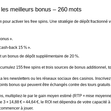
r les meilleurs bonus – 260 mots
our activer les free spins. Une stratégie de dépôt fractionné v
bonus ».
 cash‑back 15 % ».
» et un bonus de dépôt supplémentaire de 20 %.
cumulez 155 free spins et trois sources de bonus additionnel, t
 les newsletters ou les réseaux sociaux des casinos. Inscrivez‑
 points bonus qui peuvent être échangés contre des tours gratuit
pins, multipliez‑le par le gain moyen estimé (RTP × mise moyenn
 de 3 × 14,88 € = 44,64 €, le ROI net dépendra de votre capacité
 commencer à jouer.