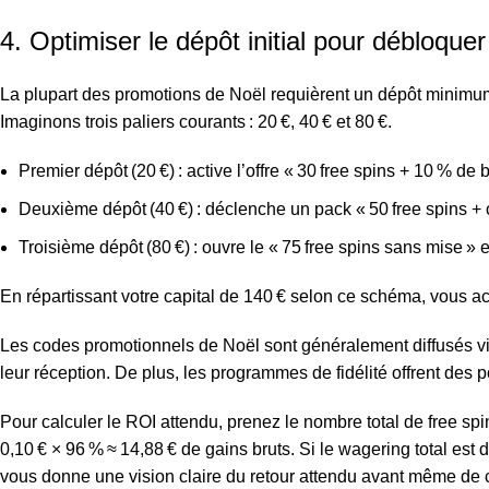
4. Optimiser le dépôt initial pour débloque
La plupart des promotions de Noël requièrent un dépôt minimum p
Imaginons trois paliers courants : 20 €, 40 € et 80 €.
Premier dépôt (20 €) : active l’offre « 30 free spins + 10 % de 
Deuxième dépôt (40 €) : déclenche un pack « 50 free spins +
Troisième dépôt (80 €) : ouvre le « 75 free spins sans mise 
En répartissant votre capital de 140 € selon ce schéma, vous ac
Les codes promotionnels de Noël sont généralement diffusés via
leur réception. De plus, les programmes de fidélité offrent des
Pour calculer le ROI attendu, prenez le nombre total de free s
0,10 € × 96 % ≈ 14,88 € de gains bruts. Si le wagering total est
vous donne une vision claire du retour attendu avant même de