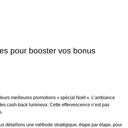
es pour booster vos bonus
t leurs meilleures promotions « spécial Noël ». L’ambiance
et des cash‑back lumineux. Cette effervescence n’est pas
s.
us détaillons une méthode stratégique, étape par étape, pour