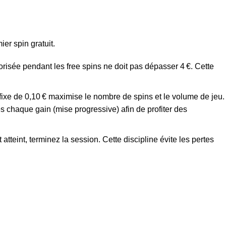
ier spin gratuit.
orisée pendant les free spins ne doit pas dépasser 4 €. Cette
fixe de 0,10 € maximise le nombre de spins et le volume de jeu.
ès chaque gain (mise progressive) afin de profiter des
t atteint, terminez la session. Cette discipline évite les pertes