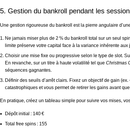
5. Gestion du bankroll pendant les session
Une gestion rigoureuse du bankroll est la pierre angulaire d’une 
Ne jamais miser plus de 2 % du bankroll total sur un seul spi
limite préserve votre capital face à la variance inhérente aux 
Choisir une mise fixe ou progressive selon le type de slot. Su
En revanche, sur un titre à haute volatilité tel que
Christmas 
séquences gagnantes.
Définir des seuils d’arrêt clairs. Fixez un objectif de gain (ex.
catastrophiques et vous permet de retirer les gains avant qu
En pratique, créez un tableau simple pour suivre vos mises, vos 
Dépôt initial : 140 €
Total free spins : 155