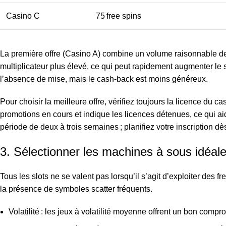
Casino C
75 free spins
La première offre (Casino A) combine un volume raisonnable de
multiplicateur plus élevé, ce qui peut rapidement augmenter le s
l’absence de mise, mais le cash‑back est moins généreux.
Pour choisir la meilleure offre, vérifiez toujours la licence du
promotions en cours et indique les licences détenues, ce qui aid
période de deux à trois semaines ; planifiez votre inscription d
3. Sélectionner les machines à sous idéale
Tous les slots ne se valent pas lorsqu’il s’agit d’exploiter des fr
la présence de symboles scatter fréquents.
Volatilité : les jeux à volatilité moyenne offrent un bon compr