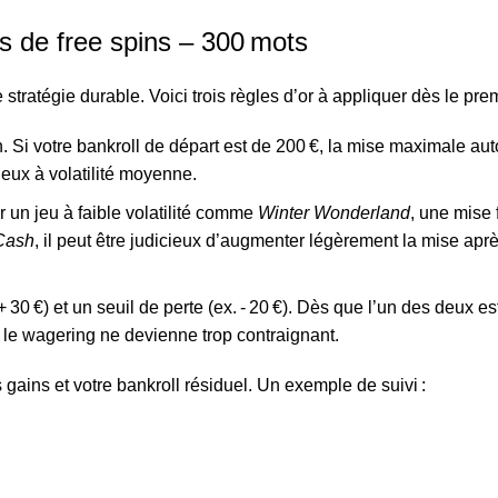
s de free spins – 300 mots
stratégie durable. Voici trois règles d’or à appliquer dès le prem
n. Si votre bankroll de départ est de 200 €, la mise maximale aut
jeux à volatilité moyenne.
r un jeu à faible volatilité comme
Winter Wonderland
, une mise 
Cash
, il peut être judicieux d’augmenter légèrement la mise apr
 + 30 €) et un seuil de perte (ex. ‑ 20 €). Dès que l’un des deux es
e le wagering ne devienne trop contraignant.
gains et votre bankroll résiduel. Un exemple de suivi :