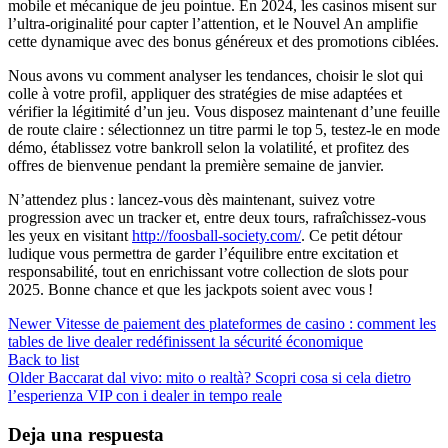
mobile et mécanique de jeu pointue. En 2024, les casinos misent sur
l’ultra‑originalité pour capter l’attention, et le Nouvel An amplifie
cette dynamique avec des bonus généreux et des promotions ciblées.
Nous avons vu comment analyser les tendances, choisir le slot qui
colle à votre profil, appliquer des stratégies de mise adaptées et
vérifier la légitimité d’un jeu. Vous disposez maintenant d’une feuille
de route claire : sélectionnez un titre parmi le top 5, testez‑le en mode
démo, établissez votre bankroll selon la volatilité, et profitez des
offres de bienvenue pendant la première semaine de janvier.
N’attendez plus : lancez‑vous dès maintenant, suivez votre
progression avec un tracker et, entre deux tours, rafraîchissez‑vous
les yeux en visitant
http://foosball-society.com/
. Ce petit détour
ludique vous permettra de garder l’équilibre entre excitation et
responsabilité, tout en enrichissant votre collection de slots pour
2025. Bonne chance et que les jackpots soient avec vous !
Newer
Vitesse de paiement des plateformes de casino : comment les
tables de live dealer redéfinissent la sécurité économique
Back to list
Older
Baccarat dal vivo: mito o realtà? Scopri cosa si cela dietro
l’esperienza VIP con i dealer in tempo reale
Deja una respuesta