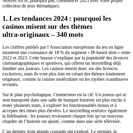
Nouvel An et, pourquoi pas, commencer 2025 avec votre propre
collection de jeux thématiques.
1. Les tendances 2024 : pourquoi les
casinos misent sur des thèmes
ultra‑originaux – 340 mots
Les chiffres publiés par l’Association européenne du jeu en ligne
montrent une croissance de 18 % du segment « IP‑based slots » entre
2022 et 2023. Cette hausse s’explique par la popularité des licences
cinématographiques et sportives, qui offrent un storytelling déjà
familier aux joueurs. Les casinos misent donc sur des licences
exclusives, mais ils vont plus loin en créant des thèmes totalement
originaux, comme la cuisine moléculaire ou les mythes scandinaves
revisités.
Sur le plan psychologique, l’immersion est la clé. Un joueur qui se
sent transporté dans une salle de banquet futuriste est plus enclin à
rester plusieurs tours, à explorer les fonctionnalités bonus et à
accepter des mises plus élevées. Le storytelling renforce également
la fidélisation : les joueurs reviennent chaque fois qu’un nouveau
chapitre de l’histoire est ajouté, comme dans une série télévisée.
L’an dernier, trois grands courants ont explosé. Le premier, la