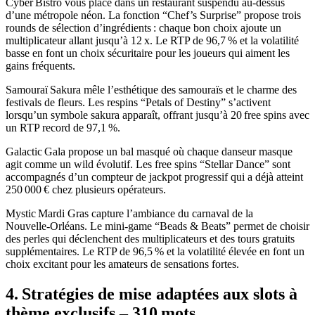
Cyber Bistro vous place dans un restaurant suspendu au-dessus
d’une métropole néon. La fonction “Chef’s Surprise” propose trois
rounds de sélection d’ingrédients : chaque bon choix ajoute un
multiplicateur allant jusqu’à 12 x. Le RTP de 96,7 % et la volatilité
basse en font un choix sécuritaire pour les joueurs qui aiment les
gains fréquents.
Samouraï Sakura mêle l’esthétique des samouraïs et le charme des
festivals de fleurs. Les respins “Petals of Destiny” s’activent
lorsqu’un symbole sakura apparaît, offrant jusqu’à 20 free spins avec
un RTP record de 97,1 %.
Galactic Gala propose un bal masqué où chaque danseur masque
agit comme un wild évolutif. Les free spins “Stellar Dance” sont
accompagnés d’un compteur de jackpot progressif qui a déjà atteint
250 000 € chez plusieurs opérateurs.
Mystic Mardi Gras capture l’ambiance du carnaval de la
Nouvelle‑Orléans. Le mini‑game “Beads & Beats” permet de choisir
des perles qui déclenchent des multiplicateurs et des tours gratuits
supplémentaires. Le RTP de 96,5 % et la volatilité élevée en font un
choix excitant pour les amateurs de sensations fortes.
4. Stratégies de mise adaptées aux slots à
thème exclusifs – 310 mots