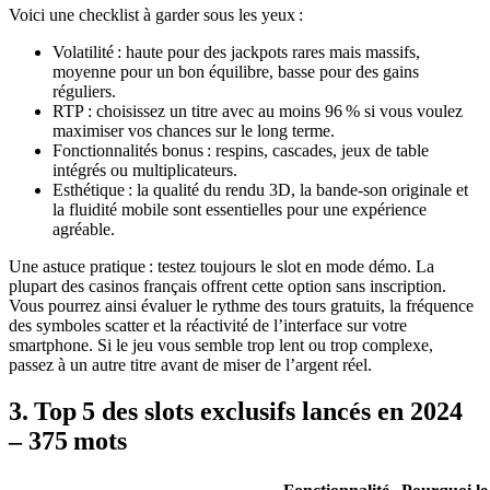
Voici une checklist à garder sous les yeux :
Volatilité : haute pour des jackpots rares mais massifs,
moyenne pour un bon équilibre, basse pour des gains
réguliers.
RTP : choisissez un titre avec au moins 96 % si vous voulez
maximiser vos chances sur le long terme.
Fonctionnalités bonus : respins, cascades, jeux de table
intégrés ou multiplicateurs.
Esthétique : la qualité du rendu 3D, la bande‑son originale et
la fluidité mobile sont essentielles pour une expérience
agréable.
Une astuce pratique : testez toujours le slot en mode démo. La
plupart des casinos français offrent cette option sans inscription.
Vous pourrez ainsi évaluer le rythme des tours gratuits, la fréquence
des symboles scatter et la réactivité de l’interface sur votre
smartphone. Si le jeu vous semble trop lent ou trop complexe,
passez à un autre titre avant de miser de l’argent réel.
3. Top 5 des slots exclusifs lancés en 2024
– 375 mots