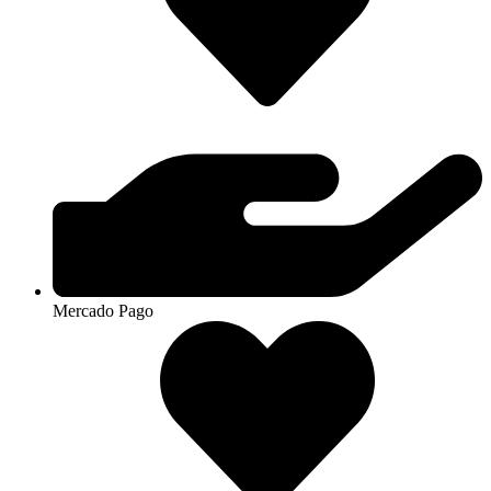
Mercado Pago