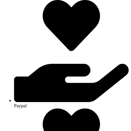
Paypal