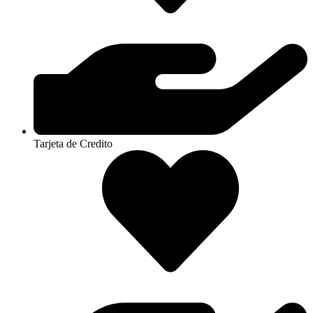
Tarjeta de Credito