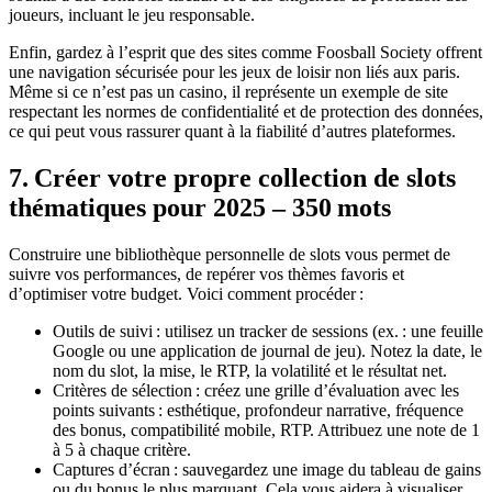
joueurs, incluant le jeu responsable.
Enfin, gardez à l’esprit que des sites comme Foosball Society offrent
une navigation sécurisée pour les jeux de loisir non liés aux paris.
Même si ce n’est pas un casino, il représente un exemple de site
respectant les normes de confidentialité et de protection des données,
ce qui peut vous rassurer quant à la fiabilité d’autres plateformes.
7. Créer votre propre collection de slots
thématiques pour 2025 – 350 mots
Construire une bibliothèque personnelle de slots vous permet de
suivre vos performances, de repérer vos thèmes favoris et
d’optimiser votre budget. Voici comment procéder :
Outils de suivi : utilisez un tracker de sessions (ex. : une feuille
Google ou une application de journal de jeu). Notez la date, le
nom du slot, la mise, le RTP, la volatilité et le résultat net.
Critères de sélection : créez une grille d’évaluation avec les
points suivants : esthétique, profondeur narrative, fréquence
des bonus, compatibilité mobile, RTP. Attribuez une note de 1
à 5 à chaque critère.
Captures d’écran : sauvegardez une image du tableau de gains
ou du bonus le plus marquant. Cela vous aidera à visualiser