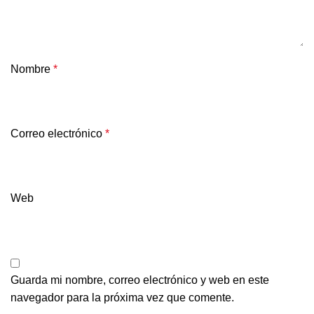
Nombre
*
Correo electrónico
*
Web
Guarda mi nombre, correo electrónico y web en este
navegador para la próxima vez que comente.