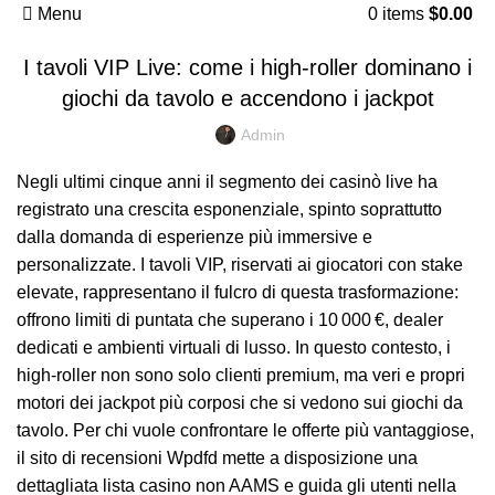
Menu
0
items
$
0.00
UNCATEGORIZED
I tavoli VIP Live: come i high‑roller dominano i
giochi da tavolo e accendono i jackpot
Admin
Negli ultimi cinque anni il segmento dei casinò live ha
registrato una crescita esponenziale, spinto soprattutto
dalla domanda di esperienze più immersive e
personalizzate. I tavoli VIP, riservati ai giocatori con stake
elevate, rappresentano il fulcro di questa trasformazione:
offrono limiti di puntata che superano i 10 000 €, dealer
dedicati e ambienti virtuali di lusso. In questo contesto, i
high‑roller non sono solo clienti premium, ma veri e propri
motori dei jackpot più corposi che si vedono sui giochi da
tavolo. Per chi vuole confrontare le offerte più vantaggiose,
il sito di recensioni Wpdfd mette a disposizione una
dettagliata lista casino non AAMS e guida gli utenti nella