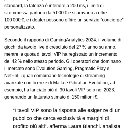
standard, la latenza è inferiore a 200 ms, i limiti di
scommessa partono da 5 000 € e si arrivano a oltre
100 000 €, e i dealer possono offrire un servizio “concierge”
personalizzato.
Secondo il rapporto di GamingAnalytics 2024, il volume di
giochi da tavolo live è cresciuto del 27 % anno su anno,
mentre la quota di tavoli VIP ha registrato un incremento
del 42 % nello stesso periodo. Gli operatori che dominano
il mercato sono Evolution Gaming, Pragmatic Play e
NetEnt, i quali combinano tecnologie di streaming
avanzate con licenze di Malta e Gibraltar. Evolution, ad
esempio, ha lanciato più di 30 tavoli VIP solo nel 2023,
generando un fatturato stimato di 150 milioni €.
“I tavoli VIP sono la risposta alle esigenze di un
pubblico che cerca esclusività e margini di
profitto più alti”, afferma Laura Bianchi, analista