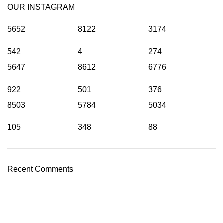
OUR INSTAGRAM
5652
8122
3174
542
4
274
5647
8612
6776
922
501
376
8503
5784
5034
105
348
88
Recent Comments