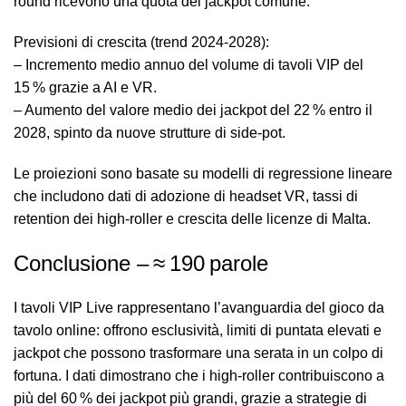
round ricevono una quota del jackpot comune.
Previsioni di crescita (trend 2024‑2028):
– Incremento medio annuo del volume di tavoli VIP del
15 % grazie a AI e VR.
– Aumento del valore medio dei jackpot del 22 % entro il
2028, spinto da nuove strutture di side‑pot.
Le proiezioni sono basate su modelli di regressione lineare
che includono dati di adozione di headset VR, tassi di
retention dei high‑roller e crescita delle licenze di Malta.
Conclusione – ≈ 190 parole
I tavoli VIP Live rappresentano l’avanguardia del gioco da
tavolo online: offrono esclusività, limiti di puntata elevati e
jackpot che possono trasformare una serata in un colpo di
fortuna. I dati dimostrano che i high‑roller contribuiscono a
più del 60 % dei jackpot più grandi, grazie a strategie di