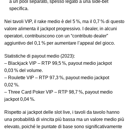
a un pool separato, spesso legato a una side‑bet
specifica.
Nei tavoli VIP, il rake medio è del 5 %, ma il 0,7 % di questo
valore alimenta il jackpot progressivo. I dealer, in alcuni
operatori, contribuiscono con un “contributo dealer”
aggiuntivo del 0,1 % per aumentare l’appeal del gioco.
Statistiche di payout medio (2023):
– Blackjack VIP – RTP 99,5 %, payout medio jackpot
0,03 % del volume.
– Roulette VIP – RTP 97,3 %, payout medio jackpot
0,02 %.
– Three Card Poker VIP – RTP 98,7 %, payout medio
jackpot 0,04 %.
Rispetto ai jackpot delle slot live, i tavoli da tavolo hanno
una probabilità di vincita più bassa ma un valore medio più
elevato, poiché le puntate di base sono significativamente