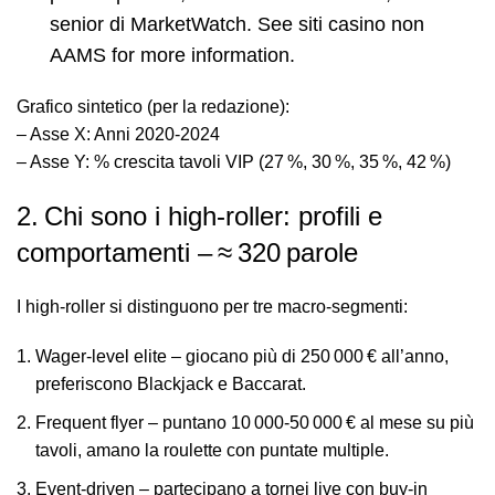
senior di MarketWatch. See
siti casino non
AAMS
for more information.
Grafico sintetico (per la redazione):
– Asse X: Anni 2020‑2024
– Asse Y: % crescita tavoli VIP (27 %, 30 %, 35 %, 42 %)
2. Chi sono i high‑roller: profili e
comportamenti – ≈ 320 parole
I high‑roller si distinguono per tre macro‑segmenti:
Wager‑level elite – giocano più di 250 000 € all’anno,
preferiscono Blackjack e Baccarat.
Frequent flyer – puntano 10 000‑50 000 € al mese su più
tavoli, amano la roulette con puntate multiple.
Event‑driven – partecipano a tornei live con buy‑in