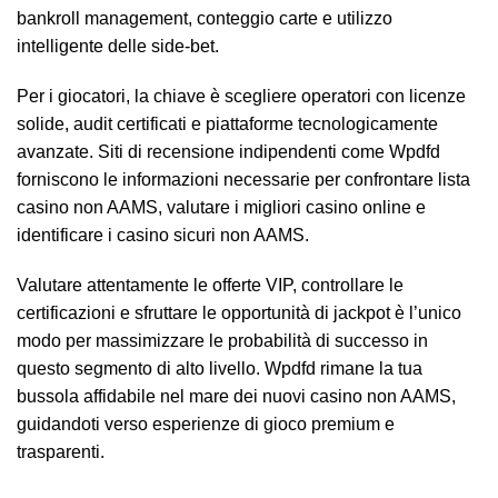
bankroll management, conteggio carte e utilizzo
intelligente delle side‑bet.
Per i giocatori, la chiave è scegliere operatori con licenze
solide, audit certificati e piattaforme tecnologicamente
avanzate. Siti di recensione indipendenti come Wpdfd
forniscono le informazioni necessarie per confrontare lista
casino non AAMS, valutare i migliori casino online e
identificare i casino sicuri non AAMS.
Valutare attentamente le offerte VIP, controllare le
certificazioni e sfruttare le opportunità di jackpot è l’unico
modo per massimizzare le probabilità di successo in
questo segmento di alto livello. Wpdfd rimane la tua
bussola affidabile nel mare dei nuovi casino non AAMS,
guidandoti verso esperienze di gioco premium e
trasparenti.