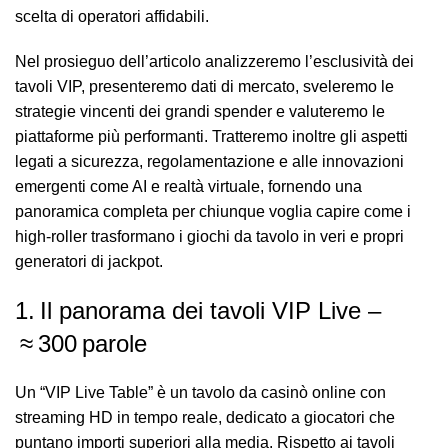
scelta di operatori affidabili.
Nel prosieguo dell’articolo analizzeremo l’esclusività dei
tavoli VIP, presenteremo dati di mercato, sveleremo le
strategie vincenti dei grandi spender e valuteremo le
piattaforme più performanti. Tratteremo inoltre gli aspetti
legati a sicurezza, regolamentazione e alle innovazioni
emergenti come AI e realtà virtuale, fornendo una
panoramica completa per chiunque voglia capire come i
high‑roller trasformano i giochi da tavolo in veri e propri
generatori di jackpot.
1. Il panorama dei tavoli VIP Live –
≈ 300 parole
Un “VIP Live Table” è un tavolo da casinò online con
streaming HD in tempo reale, dedicato a giocatori che
puntano importi superiori alla media. Rispetto ai tavoli