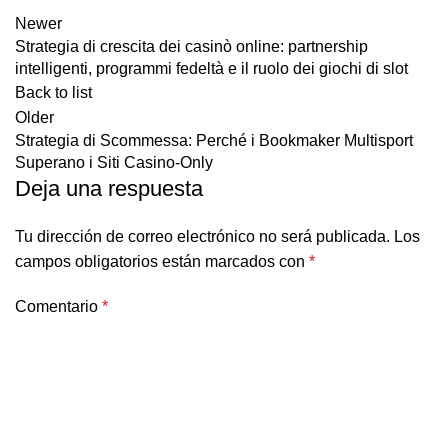
Newer
Strategia di crescita dei casinò online: partnership
intelligenti, programmi fedeltà e il ruolo dei giochi di slot
Back to list
Older
Strategia di Scommessa: Perché i Bookmaker Multisport
Superano i Siti Casino‑Only
Deja una respuesta
Tu dirección de correo electrónico no será publicada.
Los
campos obligatorios están marcados con
*
Comentario
*