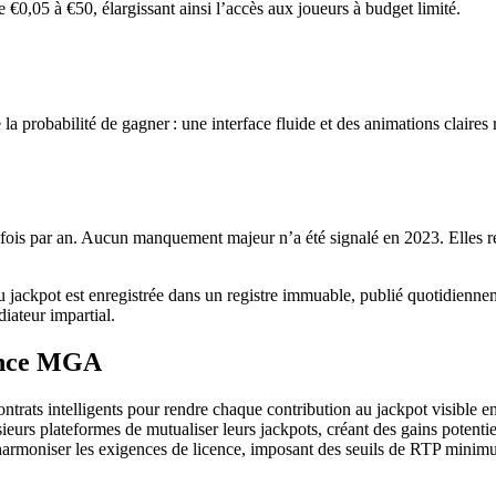
€0,05 à €50, élargissant ainsi l’accès aux joueurs à budget limité.
la probabilité de gagner : une interface fluide et des animations claires
s par an. Aucun manquement majeur n’a été signalé en 2023. Elles resp
u jackpot est enregistrée dans un registre immuable, publié quotidienneme
ateur impartial.
cence MGA
ontrats intelligents pour rendre chaque contribution au jackpot visible en
sieurs plateformes de mutualiser leurs jackpots, créant des gains potenti
 harmoniser les exigences de licence, imposant des seuils de RTP minimum 