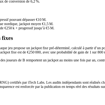
aux de conversion de 6,2 %.
ogressif pouvant dépasser €10 M.
que nordique, jackpot moyen €1,5 M.
 de €250 k + progressif jusqu’à €5 M.
 fixes
haque jeu propose un jackpot fixe pré‑déterminé, calculé à partir d’un
 jackpot fixe est de €250 000, avec une probabilité de gain de 1 sur 800 
des joueurs de B remportent un jackpot au moins une fois par an, contr
RNG) certifiés par iTech Labs. Les audits indépendants sont réalisés cha
ansparence est renforcée par la publication en temps réel des résultats s