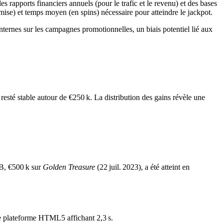
s rapports financiers annuels (pour le trafic et le revenu) et des bases
se) et temps moyen (en spins) nécessaire pour atteindre le jackpot.
nternes sur les campagnes promotionnelles, un biais potentiel lié aux
esté stable autour de €250 k. La distribution des gains révèle une
 B, €500 k sur
Golden Treasure
(22 juil. 2023), a été atteint en
e plateforme HTML5 affichant 2,3 s.