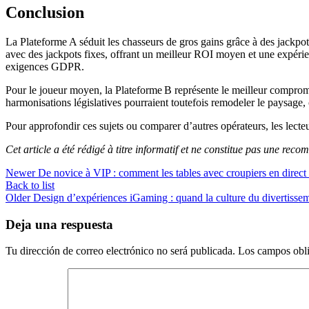
Conclusion
La Plateforme A séduit les chasseurs de gros gains grâce à des jackpots 
avec des jackpots fixes, offrant un meilleur ROI moyen et une expér
exigences GDPR.
Pour le joueur moyen, la Plateforme B représente le meilleur compromi
harmonisations législatives pourraient toutefois remodeler le paysage,
Pour approfondir ces sujets ou comparer d’autres opérateurs, les lecteur
Cet article a été rédigé à titre informatif et ne constitue pas une re
Newer
De novice à VIP : comment les tables avec croupiers en direct 
Back to list
Older
Design d’expériences iGaming : quand la culture du divertissem
Deja una respuesta
Tu dirección de correo electrónico no será publicada.
Los campos obli