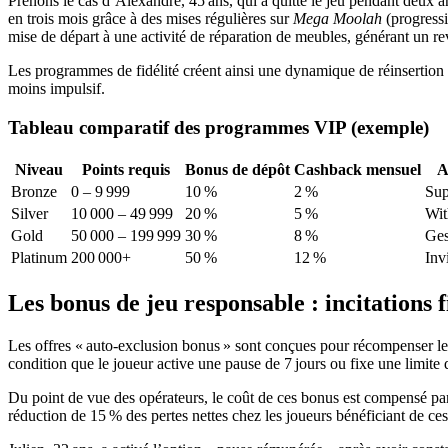
Prenons le cas d’Alexandre, 45 ans, qui a quitté le jeu pendant deux 
en trois mois grâce à des mises régulières sur
Mega Moolah
(progressiv
mise de départ à une activité de réparation de meubles, générant un 
Les programmes de fidélité créent ainsi une dynamique de réinsertion é
moins impulsif.
Tableau comparatif des programmes VIP (exemple)
Niveau
Points requis
Bonus de dépôt
Cashback mensuel
A
Bronze
0 – 9 999
10 %
2 %
Sup
Silver
10 000 – 49 999
20 %
5 %
Wit
Gold
50 000 – 199 999
30 %
8 %
Ges
Platinum
200 000+
50 %
12 %
Inv
Les bonus de jeu responsable : incitations 
Les offres « auto‑exclusion bonus » sont conçues pour récompenser les
condition que le joueur active une pause de 7 jours ou fixe une limite 
Du point de vue des opérateurs, le coût de ces bonus est compensé par
réduction de 15 % des pertes nettes chez les joueurs bénéficiant de ce