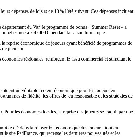
leurs dépenses de loisirs de 18 % l’été suivant. Ces dépenses incluent
ans le département du Var, le programme de bonus « Summer Reset » a
ionnel estimé à 750 000 € pendant la saison touristique.
 à la reprise économique de joueurs ayant bénéficié de programmes de
 de plein air.
s économies régionales, renforçant le tissu commercial et stimulant le
onstituent un véritable moteur économique pour les joueurs en
ogrammes de fidélité, les offres de jeu responsable et les stratégies de
ur. Pour les économies locales, la reprise des joueurs se traduit par une
n rôle clé dans la réinsertion économique des joueurs, tout en
nt le site Ps4France, qui recense les dernières nouveautés et les