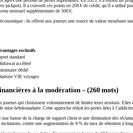
ans après une période de pertes importantes. En 2025, il a rejoint un p
e jackpot). Il a converti ces points en 200 € de crédit, qu’il a utilisé po
revenu mensuel supplémentaire de 300 €.
conomique : ils offrent aux joueurs une source de valeur monétaire tang
vantages exclusifs
port standard
hdrawal accéléré
tionnaire dédié
itations VIP, voyages
financières à la modération – (260 mots)
 joueurs qui choisissent volontairement de limiter leurs sessions. Elle
de mise hebdomadaire. Cette approche réduit les pertes liées à l’addictio
 une baisse de la charge de support client et une diminution des réclama
s incitations, contre une augmentation de 8 % du taux de rétention à lon