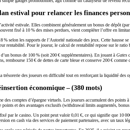
simple gadget promotionnel, agit comme un catalyseur de revenu récurre
lan estival pour relancer les finances person
activité estivale. Elles combinent généralement un bonus de dépôt (par
ouvent fixé à 10 % des mises perdues, vient compléter l’offre en limitant
8 % selon les rapports de l’Autorité nationale des jeux. Cette hausse se
rentabilité. Pour le joueur, le calcul de rentabilité repose sur le ratio
 d’un bonus de 100 % (soit 200 € supplémentaires). En jouant à
Gates 
ains, rembourse 150 € de dettes de carte bleue et conserve 200 € comme ca
 trésorerie des joueurs en difficulté tout en renforçant la liquidité des 
insertion économique – (380 mots)
e des comptes d’épargne virtuels. Les joueurs accumulent des points à
e points et des avantages exclusifs (withdrawal limits augmentés, bonus p
é par le casino. Un point peut valoir 0,01 €, ce qui signifie que 10 000 
sion en cash via des services de paiement partenaires, avec un taux lég