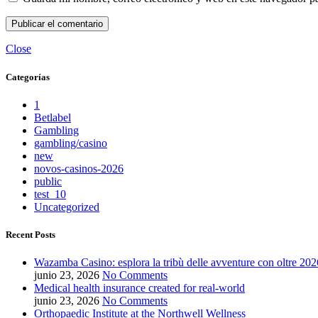
Close
Categorías
1
Betlabel
Gambling
gambling/casino
new
novos-casinos-2026
public
test_10
Uncategorized
Recent Posts
Wazamba Casino: esplora la tribù delle avventure con oltre 202
junio 23, 2026
No Comments
Medical health insurance created for real-world
junio 23, 2026
No Comments
Orthopaedic Institute at the Northwell Wellness