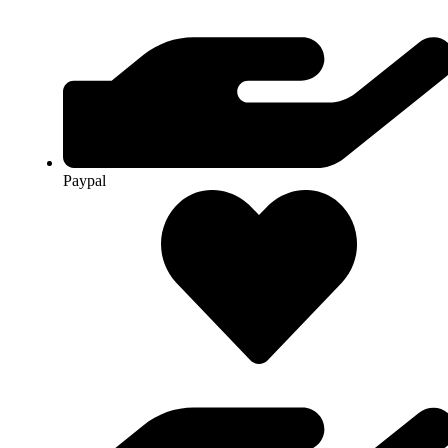
Paypal