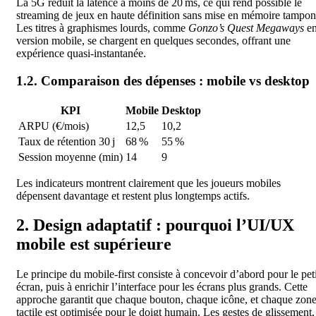
La 5G réduit la latence à moins de 20 ms, ce qui rend possible le
streaming de jeux en haute définition sans mise en mémoire tampon
Les titres à graphismes lourds, comme
Gonzo’s Quest Megaways
e
version mobile, se chargent en quelques secondes, offrant une
expérience quasi‑instantanée.
1.2. Comparaison des dépenses : mobile vs desktop
KPI
Mobile
Desktop
ARPU (€/mois)
12,5
10,2
Taux de rétention 30 j
68 %
55 %
Session moyenne (min)
14
9
Les indicateurs montrent clairement que les joueurs mobiles
dépensent davantage et restent plus longtemps actifs.
2. Design adaptatif : pourquoi l’UI/UX
mobile est supérieure
Le principe du mobile‑first consiste à concevoir d’abord pour le peti
écran, puis à enrichir l’interface pour les écrans plus grands. Cette
approche garantit que chaque bouton, chaque icône, et chaque zon
tactile est optimisée pour le doigt humain. Les gestes de glissement,