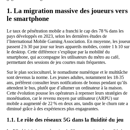
1. La migration massive des joueurs vers
le smartphone
Le taux de pénétration mobile a franchi le cap des 78 % dans les
pays développés en 2023, selon les dernières études de
l’International Mobile Gaming Association. En moyenne, les joueu
passent 2 h 30 par jour sur leurs appareils mobiles, contre 1 h 10 sur
le desktop. Cette différence s’explique par la mobilité du
smartphone, qui accompagne les utilisateurs du métro au café,
permettant des sessions de jeu courtes mais fréquentes.
Sur le plan socioculturel, le nomadisme numérique et le multitâche
sont devenus la norme. Les jeunes adultes, notamment les 18‑35
ans, préfèrent consulter leurs notifications de bonus pendant qu’ils
attendent le bus, plutôt que d’allumer un ordinateur à la maison.
Cette évolution pousse les opérateurs à repenser leurs stratégies de
monétisation, car le revenu moyen par utilisateur (ARPU) sur
mobile a augmenté de 22 % en deux ans, tandis que le churn rate a
diminué grâce à des expériences plus engageantes.
1.1. Le rôle des réseaux 5G dans la fluidité du jeu