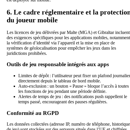
6. Le cadre réglementaire et la protectio
du joueur mobile
Les licences de jeu délivrées par Malte (MGA) et Gibraltar incluent
des exigences spécifiques pour les applications mobiles, notamment
la vérification d’identité via l’appareil et la mise en place de
systèmes de géolocalisation pour empêcher les jeux dans les
juridictions prohibées.
Outils de jeu responsable intégrés aux apps
Limites de dépôt : l’utilisateur peut fixer un plafond journalie
directement depuis le tableau de bord mobile.
Auto‑exclusion : un bouton « Pause » bloque l’accès à toutes
les fonctions de jeu pendant une période définie.
Alertes de temps de jeu : des notifications push rappellent le
temps passé, encourageant des pauses régulières.
Conformité au RGPD
Les données collectées (adresse IP, numéro de téléphone, historique
de jeu) sont stockées sur des serveurs situés dans l’UE et chiffrées.