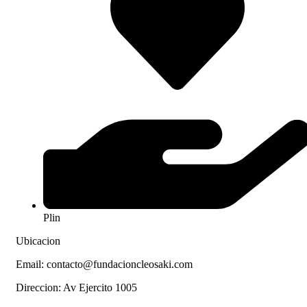
Plin
Ubicacion
Email: contacto@fundacioncleosaki.com
Direccion: Av Ejercito 1005