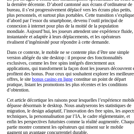
la dernière décennie. D’abord cantonné aux écrans d’ordinateur de
bureau, il s’est progressivement déplacé vers les écrans plus petits,
plus personnels, et surtout plus portables. Cette transition s’expliqu
d’abord par l’essor du smartphone, devenu l’outil principal de
connexion à internet pour plus de la moitié de la population
mondiale. Aujourd’hui, les joueurs attendent une expérience fluide,
instantanée et adaptée à leurs déplacements, et les opérateurs
rivalisent d’ingéniosité pour répondre à cette demande.
Dans ce contexte, le mobile ne se contente plus d’être une simple
version allégée du site desktop : il propose des fonctionnalités
exclusives, comme les free spins intégrés directement aux
applications, qui transforment la façon dont les joueurs découvrent 
profitent des bonus. Pour ceux qui souhaitent explorer les meilleure
offres, le site
bonus casino en ligne
constitue un point de départ
pratique, listant les promotions les plus récentes et les conditions
d’obtention.
Cet article décortique les raisons pour lesquelles l’expérience mobil
dépasse désormais le desktop. Nous analyserons les statistiques de
migration, le design adaptatif, l’innovation des free spins, les aspect
techniques, la personnalisation par l’IA, le cadre réglementaire, et
enfin les perspectives futuristes comme la réalité augmentée. Chaqu
partie montre comment les opérateurs qui misent sur le mobile
gagnent un avantage concurrentiel durable.