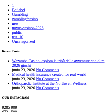
1
Betlabel
Gambling
gambling/casino
new
novos-casinos-2026
public
test_10
Uncategorized
Recent Posts
Wazamba Casino: esplora la tribù delle avventure con oltre
2026 giochi
junio 23, 2026
No Comments
Medical health insurance created for real-world
junio 23, 2026
No Comments
Orthopaedic Institute at the Northwell Wellness
junio 23, 2026
No Comments
OUR INSTAGRAM
9285
909
6731
509