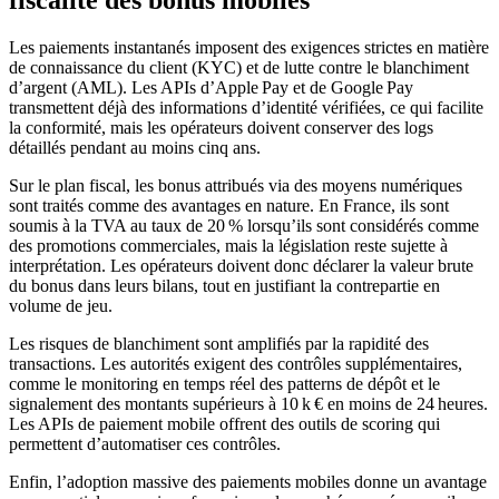
fiscalité des bonus mobiles
Les paiements instantanés imposent des exigences strictes en matière
de connaissance du client (KYC) et de lutte contre le blanchiment
d’argent (AML). Les APIs d’Apple Pay et de Google Pay
transmettent déjà des informations d’identité vérifiées, ce qui facilite
la conformité, mais les opérateurs doivent conserver des logs
détaillés pendant au moins cinq ans.
Sur le plan fiscal, les bonus attribués via des moyens numériques
sont traités comme des avantages en nature. En France, ils sont
soumis à la TVA au taux de 20 % lorsqu’ils sont considérés comme
des promotions commerciales, mais la législation reste sujette à
interprétation. Les opérateurs doivent donc déclarer la valeur brute
du bonus dans leurs bilans, tout en justifiant la contrepartie en
volume de jeu.
Les risques de blanchiment sont amplifiés par la rapidité des
transactions. Les autorités exigent des contrôles supplémentaires,
comme le monitoring en temps réel des patterns de dépôt et le
signalement des montants supérieurs à 10 k € en moins de 24 heures.
Les APIs de paiement mobile offrent des outils de scoring qui
permettent d’automatiser ces contrôles.
Enfin, l’adoption massive des paiements mobiles donne un avantage