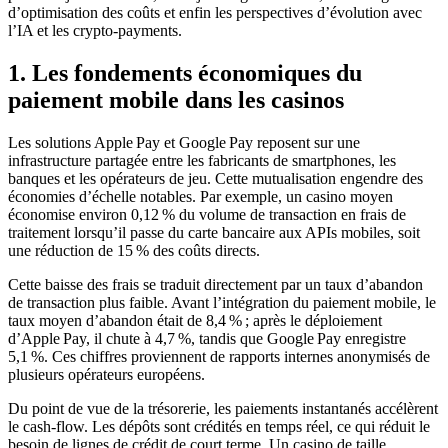
d’optimisation des coûts et enfin les perspectives d’évolution avec
l’IA et les crypto‑payments.
1. Les fondements économiques du
paiement mobile dans les casinos
Les solutions Apple Pay et Google Pay reposent sur une
infrastructure partagée entre les fabricants de smartphones, les
banques et les opérateurs de jeu. Cette mutualisation engendre des
économies d’échelle notables. Par exemple, un casino moyen
économise environ 0,12 % du volume de transaction en frais de
traitement lorsqu’il passe du carte bancaire aux APIs mobiles, soit
une réduction de 15 % des coûts directs.
Cette baisse des frais se traduit directement par un taux d’abandon
de transaction plus faible. Avant l’intégration du paiement mobile, le
taux moyen d’abandon était de 8,4 % ; après le déploiement
d’Apple Pay, il chute à 4,7 %, tandis que Google Pay enregistre
5,1 %. Ces chiffres proviennent de rapports internes anonymisés de
plusieurs opérateurs européens.
Du point de vue de la trésorerie, les paiements instantanés accélèrent
le cash‑flow. Les dépôts sont crédités en temps réel, ce qui réduit le
besoin de lignes de crédit de court terme. Un casino de taille