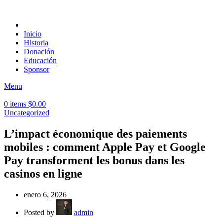
Inicio
Historia
Donación
Educación
Sponsor
Menu
0
items
$
0.00
Uncategorized
L’impact économique des paiements
mobiles : comment Apple Pay et Google
Pay transforment les bonus dans les
casinos en ligne
enero 6, 2026
Posted by
admin