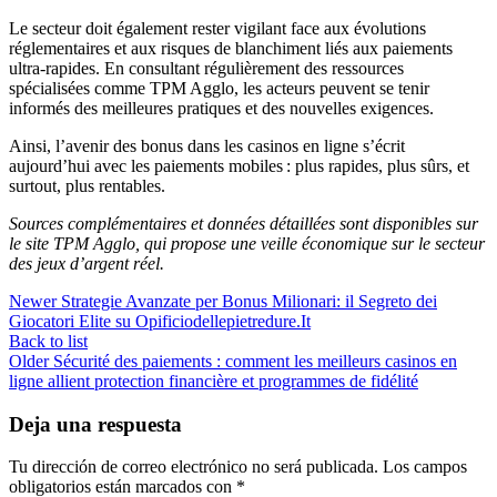
Le secteur doit également rester vigilant face aux évolutions
réglementaires et aux risques de blanchiment liés aux paiements
ultra‑rapides. En consultant régulièrement des ressources
spécialisées comme TPM Agglo, les acteurs peuvent se tenir
informés des meilleures pratiques et des nouvelles exigences.
Ainsi, l’avenir des bonus dans les casinos en ligne s’écrit
aujourd’hui avec les paiements mobiles : plus rapides, plus sûrs, et
surtout, plus rentables.
Sources complémentaires et données détaillées sont disponibles sur
le site TPM Agglo, qui propose une veille économique sur le secteur
des jeux d’argent réel.
Newer
Strategie Avanzate per Bonus Milionari: il Segreto dei
Giocatori Elite su Opificiodellepietredure.It
Back to list
Older
Sécurité des paiements : comment les meilleurs casinos en
ligne allient protection financière et programmes de fidélité
Deja una respuesta
Tu dirección de correo electrónico no será publicada.
Los campos
obligatorios están marcados con
*