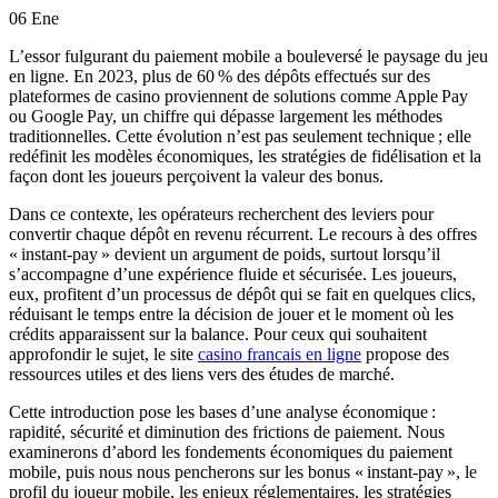
06
Ene
L’essor fulgurant du paiement mobile a bouleversé le paysage du jeu
en ligne. En 2023, plus de 60 % des dépôts effectués sur des
plateformes de casino proviennent de solutions comme Apple Pay
ou Google Pay, un chiffre qui dépasse largement les méthodes
traditionnelles. Cette évolution n’est pas seulement technique ; elle
redéfinit les modèles économiques, les stratégies de fidélisation et la
façon dont les joueurs perçoivent la valeur des bonus.
Dans ce contexte, les opérateurs recherchent des leviers pour
convertir chaque dépôt en revenu récurrent. Le recours à des offres
« instant‑pay » devient un argument de poids, surtout lorsqu’il
s’accompagne d’une expérience fluide et sécurisée. Les joueurs,
eux, profitent d’un processus de dépôt qui se fait en quelques clics,
réduisant le temps entre la décision de jouer et le moment où les
crédits apparaissent sur la balance. Pour ceux qui souhaitent
approfondir le sujet, le site
casino francais en ligne
propose des
ressources utiles et des liens vers des études de marché.
Cette introduction pose les bases d’une analyse économique :
rapidité, sécurité et diminution des frictions de paiement. Nous
examinerons d’abord les fondements économiques du paiement
mobile, puis nous nous pencherons sur les bonus « instant‑pay », le
profil du joueur mobile, les enjeux réglementaires, les stratégies