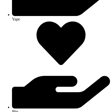
Yape
Plin