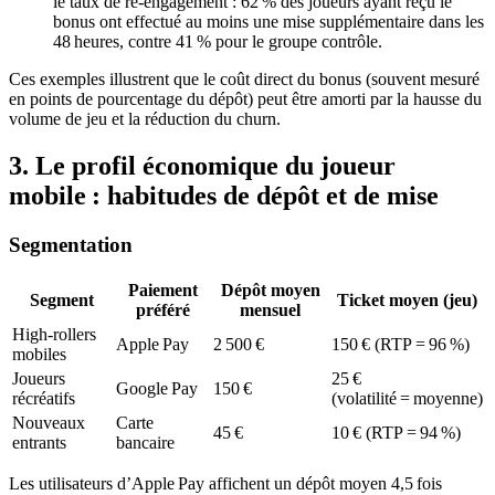
le taux de ré‑engagement : 62 % des joueurs ayant reçu le
bonus ont effectué au moins une mise supplémentaire dans les
48 heures, contre 41 % pour le groupe contrôle.
Ces exemples illustrent que le coût direct du bonus (souvent mesuré
en points de pourcentage du dépôt) peut être amorti par la hausse du
volume de jeu et la réduction du churn.
3. Le profil économique du joueur
mobile : habitudes de dépôt et de mise
Segmentation
Paiement
Dépôt moyen
Segment
Ticket moyen (jeu)
préféré
mensuel
High‑rollers
Apple Pay
2 500 €
150 € (RTP = 96 %)
mobiles
Joueurs
25 €
Google Pay
150 €
récréatifs
(volatilité = moyenne)
Nouveaux
Carte
45 €
10 € (RTP = 94 %)
entrants
bancaire
Les utilisateurs d’Apple Pay affichent un dépôt moyen 4,5 fois