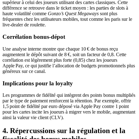
supérieur à celui des joueurs utilisant des cartes classiques. Cette
différence se retrouve dans le ticket moyen : les parties de slots à
haute volatilité comme
Gonzo’s Quest Megaways
sont plus
fréquentes chez les utilisateurs mobiles, tout comme les paris sur le
live‑dealer de roulette.
Corrélation bonus‑dépot
Une analyse interne montre que chaque 10 € de bonus reçu
augmentent le dépôt suivant de 8 €, soit un facteur de 0,8. Cette
corrélation est légèrement plus forte (0,85) chez les joueurs
Apple Pay, ce qui justifie l’allocation de budgets promotionnels plus
généreux sur ce canal.
Implications pour la loyalty
Les programmes de fidélité qui intègrent des points bonus multipliés
par le type de paiement renforcent la rétention. Par exemple, offrir
1,5 point de fidélité par euro déposé via Apple Pay contre 1 point
pour les cartes incite les joueurs à migrer vers le mobile, augmentant
ainsi la valeur vie client (CLV).
4. Répercussions sur la régulation et la