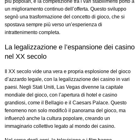
più popolari, e la competizione tra i vari stabilimenti portò a
un miglioramento continuo dell’offerta. Questo sviluppo
segnò una trasformazione del concetto di gioco, che si
spostava sempre più verso un’esperienza di
intrattenimento completa.
La legalizzazione e l’espansione dei casino
nel XX secolo
Il XX secolo vide una vera e propria esplosione del gioco
d’azzardo legale, con la legalizzazione dei casino in vari
paesi. Negli Stati Uniti, Las Vegas divenne la capitale
mondiale del gioco, con l’apertura di hotel e casino
grandiosi, come il Bellagio e il Caesars Palace. Questo
fenomeno non solo modificò il panorama del gioco, ma
influenzò anche la cultura popolare, creando un
immaginario collettivo legato al mondo dei casino.