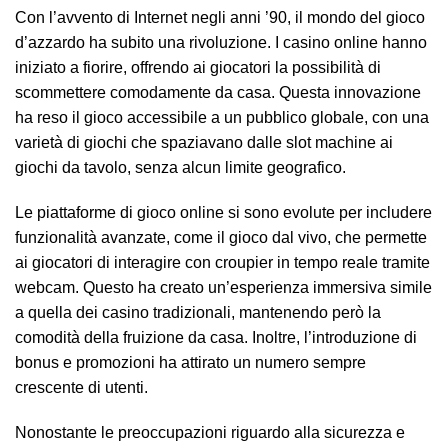
Con l’avvento di Internet negli anni ’90, il mondo del gioco
d’azzardo ha subito una rivoluzione. I casino online hanno
iniziato a fiorire, offrendo ai giocatori la possibilità di
scommettere comodamente da casa. Questa innovazione
ha reso il gioco accessibile a un pubblico globale, con una
varietà di giochi che spaziavano dalle slot machine ai
giochi da tavolo, senza alcun limite geografico.
Le piattaforme di gioco online si sono evolute per includere
funzionalità avanzate, come il gioco dal vivo, che permette
ai giocatori di interagire con croupier in tempo reale tramite
webcam. Questo ha creato un’esperienza immersiva simile
a quella dei casino tradizionali, mantenendo però la
comodità della fruizione da casa. Inoltre, l’introduzione di
bonus e promozioni ha attirato un numero sempre
crescente di utenti.
Nonostante le preoccupazioni riguardo alla sicurezza e