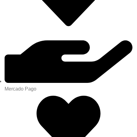
Mercado Pago