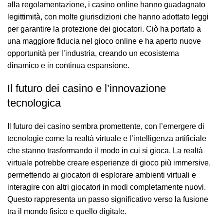
alla regolamentazione, i casino online hanno guadagnato
legittimità, con molte giurisdizioni che hanno adottato leggi
per garantire la protezione dei giocatori. Ciò ha portato a
una maggiore fiducia nel gioco online e ha aperto nuove
opportunità per l’industria, creando un ecosistema
dinamico e in continua espansione.
Il futuro dei casino e l’innovazione
tecnologica
Il futuro dei casino sembra promettente, con l’emergere di
tecnologie come la realtà virtuale e l’intelligenza artificiale
che stanno trasformando il modo in cui si gioca. La realtà
virtuale potrebbe creare esperienze di gioco più immersive,
permettendo ai giocatori di esplorare ambienti virtuali e
interagire con altri giocatori in modi completamente nuovi.
Questo rappresenta un passo significativo verso la fusione
tra il mondo fisico e quello digitale.