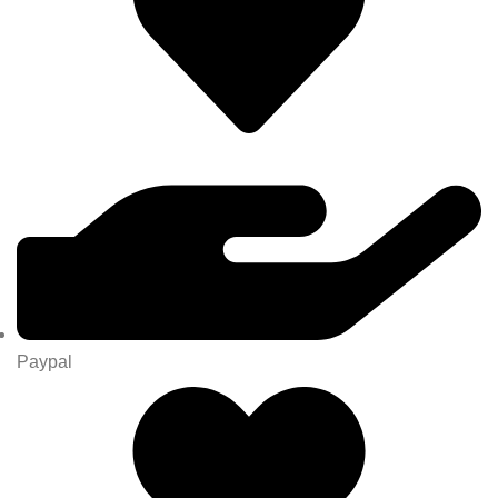
Paypal