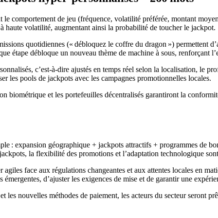
sant le comportement de jeu (fréquence, volatilité préférée, montant moy
haute volatilité, augmentant ainsi la probabilité de toucher le jackpot.
missions quotidiennes (« débloquez le coffre du dragon ») permettent d’
haque étape débloque un nouveau thème de machine à sous, renforçant l
nalisés, c’est‑à‑dire ajustés en temps réel selon la localisation, le pro
er les pools de jackpots avec les campagnes promotionnelles locales.
cation biométrique et les portefeuilles décentralisés garantiront la confor
simple : expansion géographique + jackpots attractifs + programmes de 
ckpots, la flexibilité des promotions et l’adaptation technologique son
ter agiles face aux régulations changeantes et aux attentes locales en ma
 émergentes, d’ajuster les exigences de mise et de garantir une expérien
s et les nouvelles méthodes de paiement, les acteurs du secteur seront 