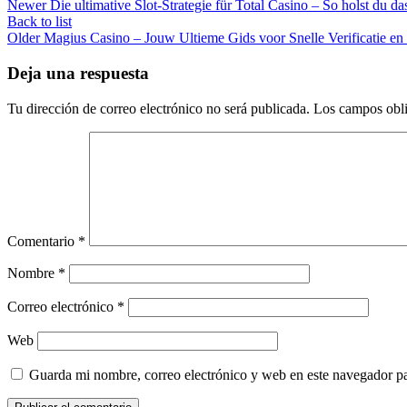
Newer
Die ultimative Slot‑Strategie für Total Casino – So holst du
Back to list
Older
Magius Casino – Jouw Ultieme Gids voor Snelle Verificatie en 
Deja una respuesta
Tu dirección de correo electrónico no será publicada.
Los campos obli
Comentario
*
Nombre
*
Correo electrónico
*
Web
Guarda mi nombre, correo electrónico y web en este navegador p