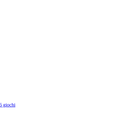
6 giochi