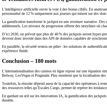
L’intelligence artificielle ouvre la voie à des bonus ciblés. En analy
personnalisé de 12 % uniquement aux joueurs qui misent sur des slots à 
La gamification transforme le jackpot en une aventure narrative. Des 
additionnels. Les niveaux de progression offrent des storylines où c
D’ici 2030, on prévoit que plus de 40 % des jackpots seront hyper‑person
devront donc investir dans des API de données capables de synchronis
En parallèle, la sécurité restera un pilier : les solutions de authentifi
expérience fluide.
Conclusion – 180 mots
L’internationalisation des casinos en ligne repose sur une équation 
Betway, LeoVegas et Pragmatic Play montrent que la localisation des ja
Toutefois, la réussite dépend aussi de la capacité des opérateurs à res
des ressources telles qu’Escales Cargo, permet de repérer les tendances
En gardant un œil sur les innovations IA, la gamification des jackpot
durable.