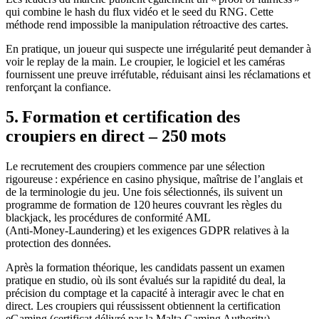
qui combine le hash du flux vidéo et le seed du RNG. Cette
méthode rend impossible la manipulation rétroactive des cartes.
En pratique, un joueur qui suspecte une irrégularité peut demander à
voir le replay de la main. Le croupier, le logiciel et les caméras
fournissent une preuve irréfutable, réduisant ainsi les réclamations et
renforçant la confiance.
5. Formation et certification des
croupiers en direct – 250 mots
Le recrutement des croupiers commence par une sélection
rigoureuse : expérience en casino physique, maîtrise de l’anglais et
de la terminologie du jeu. Une fois sélectionnés, ils suivent un
programme de formation de 120 heures couvrant les règles du
blackjack, les procédures de conformité AML
(Anti‑Money‑Laundering) et les exigences GDPR relatives à la
protection des données.
Après la formation théorique, les candidats passent un examen
pratique en studio, où ils sont évalués sur la rapidité du deal, la
précision du comptage et la capacité à interagir avec le chat en
direct. Les croupiers qui réussissent obtiennent la certification
eGaming (certificat délivré par la Malta Gaming Authority).