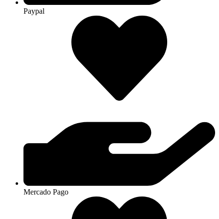
Paypal
Mercado Pago