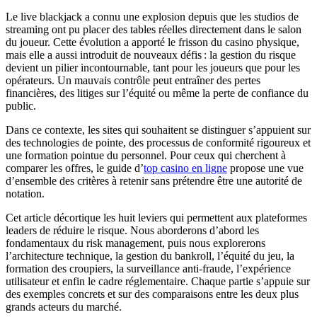
Le live blackjack a connu une explosion depuis que les studios de
streaming ont pu placer des tables réelles directement dans le salon
du joueur. Cette évolution a apporté le frisson du casino physique,
mais elle a aussi introduit de nouveaux défis : la gestion du risque
devient un pilier incontournable, tant pour les joueurs que pour les
opérateurs. Un mauvais contrôle peut entraîner des pertes
financières, des litiges sur l’équité ou même la perte de confiance du
public.
Dans ce contexte, les sites qui souhaitent se distinguer s’appuient sur
des technologies de pointe, des processus de conformité rigoureux et
une formation pointue du personnel. Pour ceux qui cherchent à
comparer les offres, le guide d’
top casino en ligne
propose une vue
d’ensemble des critères à retenir sans prétendre être une autorité de
notation.
Cet article décortique les huit leviers qui permettent aux plateformes
leaders de réduire le risque. Nous aborderons d’abord les
fondamentaux du risk management, puis nous explorerons
l’architecture technique, la gestion du bankroll, l’équité du jeu, la
formation des croupiers, la surveillance anti‑fraude, l’expérience
utilisateur et enfin le cadre réglementaire. Chaque partie s’appuie sur
des exemples concrets et sur des comparaisons entre les deux plus
grands acteurs du marché.