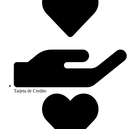
Tarjeta de Credito