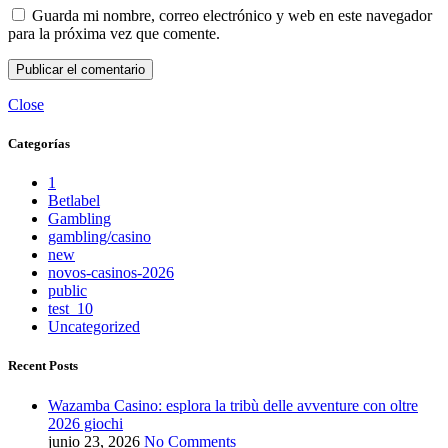
Guarda mi nombre, correo electrónico y web en este navegador
para la próxima vez que comente.
Close
Categorías
1
Betlabel
Gambling
gambling/casino
new
novos-casinos-2026
public
test_10
Uncategorized
Recent Posts
Wazamba Casino: esplora la tribù delle avventure con oltre
2026 giochi
junio 23, 2026
No Comments