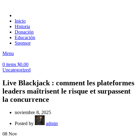
Inicio
Historia
Donación
Educación
Sponsor
Menu
0
items
$
0.00
Uncategorized
Live Blackjack : comment les plateformes
leaders maîtrisent le risque et surpassent
la concurrence
noviembre 8, 2025
Posted by
admin
08
Nov