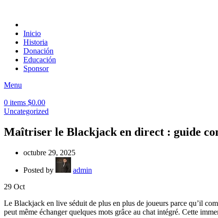
Inicio
Historia
Donación
Educación
Sponsor
Menu
0
items
$
0.00
Uncategorized
Maîtriser le Blackjack en direct : guide c
octubre 29, 2025
Posted by
admin
29
Oct
Le Blackjack en live séduit de plus en plus de joueurs parce qu’il comb
peut même échanger quelques mots grâce au chat intégré. Cette immersi