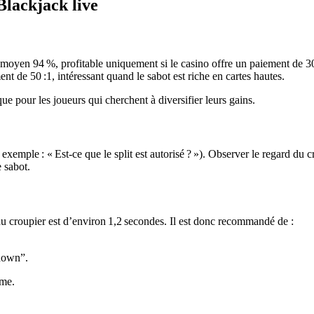
Blackjack live
 moyen 94 %, profitable uniquement si le casino offre un paiement de 30
 de 50 :1, intéressant quand le sabot est riche en cartes hautes.
que pour les joueurs qui cherchent à diversifier leurs gains.
exemple : « Est‑ce que le split est autorisé ? »). Observer le regard du 
 sabot.
on du croupier est d’environ 1,2 secondes. Il est donc recommandé de :
 down”.
ème.