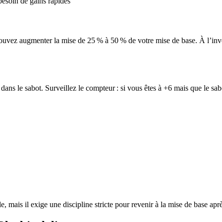
besoin de gains rapides
uvez augmenter la mise de 25 % à 50 % de votre mise de base. À l’inver
dans le sabot. Surveillez le compteur : si vous êtes à +6 mais que le sabo
e, mais il exige une discipline stricte pour revenir à la mise de base apr