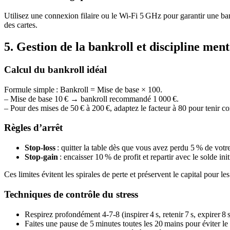
Utilisez une connexion filaire ou le Wi‑Fi 5 GHz pour garantir une band
des cartes.
5. Gestion de la bankroll et discipline ment
Calcul du bankroll idéal
Formule simple : Bankroll = Mise de base × 100.
– Mise de base 10 € → bankroll recommandé 1 000 €.
– Pour des mises de 50 € à 200 €, adaptez le facteur à 80 pour tenir c
Règles d’arrêt
Stop‑loss
: quitter la table dès que vous avez perdu 5 % de votre 
Stop‑gain
: encaisser 10 % de profit et repartir avec le solde init
Ces limites évitent les spirales de perte et préservent le capital pour les
Techniques de contrôle du stress
Respirez profondément 4‑7‑8 (inspirer 4 s, retenir 7 s, expirer 8
Faites une pause de 5 minutes toutes les 20 mains pour éviter le “