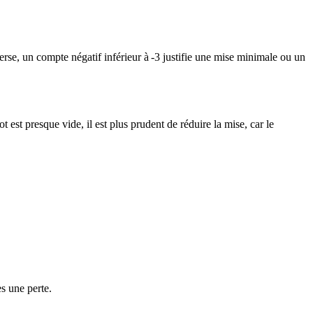
se, un compte négatif inférieur à ‑3 justifie une mise minimale ou un
t est presque vide, il est plus prudent de réduire la mise, car le
ès une perte.