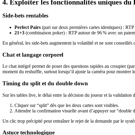
4. Exploiter les fonctionnalités uniques du 
Side‑bets rentables
Perfect Pairs
(pari sur deux premières cartes identiques) : RTP
21+3
(combinaison poker) : RTP autour de 96 % avec un paiement
En général, les side‑bets augmentent la volatilité et ne sont conseillés 
Chat et langage corporel
Le chat intégré permet de poser des questions rapides au croupier (par 
moment du reshuffle, surtout lorsqu’il ajuste la caméra pour montrer le
Timing du split et du double down
Sur les tables live, le délai entre la décision du joueur et la validati
Cliquer sur “split” dès que les deux cartes sont visibles.
Attendre la confirmation visuelle avant d’appuyer sur “double
Un clic trop précipité peut entraîner le rejet de la demande par le syst
Astuce technologique