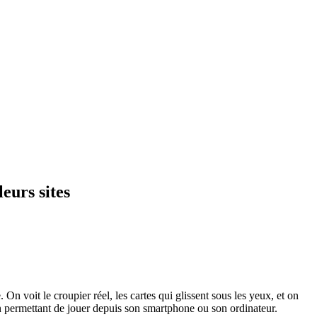
eurs sites
n voit le croupier réel, les cartes qui glissent sous les yeux, et on
n permettant de jouer depuis son smartphone ou son ordinateur.