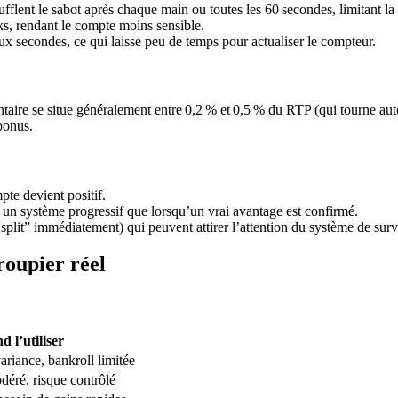
hufflent le sabot après chaque main ou toutes les 60 secondes, limitant la
cks, rendant le compte moins sensible.
eux secondes, ce qui laisse peu de temps pour actualiser le compteur.
ire se situe généralement entre 0,2 % et 0,5 % du RTP (qui tourne auto
bonus.
te devient positif.
 un système progressif que lorsqu’un vrai avantage est confirmé.
split” immédiatement) qui peuvent attirer l’attention du système de surv
roupier réel
 l’utiliser
variance, bankroll limitée
déré, risque contrôlé