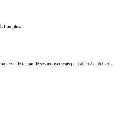
 :1 ou plus.
croupier et le tempo de ses mouvements peut aider à anticiper le