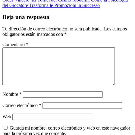
del Giocatore Trasforma le Promozioni in Successo
Deja una respuesta
Tu dirección de correo electrónico no será publicada.
Los campos
obligatorios están marcados con
*
Comentario
*
Nombre
*
Correo electrónico
*
Web
Guarda mi nombre, correo electrónico y web en este navegador
para la próxima vez que comente.