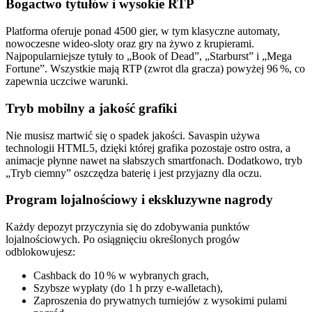
Bogactwo tytułów i wysokie RTP
Platforma oferuje ponad 4500 gier, w tym klasyczne automaty,
nowoczesne wideo‑sloty oraz gry na żywo z krupierami.
Najpopularniejsze tytuły to „Book of Dead”, „Starburst” i „Mega
Fortune”. Wszystkie mają RTP (zwrot dla gracza) powyżej 96 %, co
zapewnia uczciwe warunki.
Tryb mobilny a jakość grafiki
Nie musisz martwić się o spadek jakości. Savaspin używa
technologii HTML5, dzięki której grafika pozostaje ostro ostra, a
animacje płynne nawet na słabszych smartfonach. Dodatkowo, tryb
„Tryb ciemny” oszczędza baterię i jest przyjazny dla oczu.
Program lojalnościowy i ekskluzywne nagrody
Każdy depozyt przyczynia się do zdobywania punktów
lojalnościowych. Po osiągnięciu określonych progów
odblokowujesz:
Cashback do 10 % w wybranych grach,
Szybsze wypłaty (do 1 h przy e‑walletach),
Zaproszenia do prywatnych turniejów z wysokimi pulami