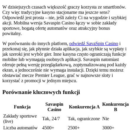
W dzisiejszych czasach większość graczy korzysta ze smartfonów.
Czy więc tradycyjne kasyno stacjonarne ma jeszcze sens?
Odpowiedź jest prosta – nie, jeśli zależy Ci na wygodzie i szybkiej
akcji. Mobilna wersja Savaspin Casino łączy w sobie zakłady
sportowe, bogatą ofertę automatów oraz atrakcyjny bonus
powitalny.
W porównaniu do innych platform,
odwiedź SavaSpin Casino
i
przekonaj się, jak płynnie działa aplikacja, jak szybkie są wypłaty i
jak szeroki jest wybór gier. Inne kasyna często ograniczają funkcje
mobilne lub wymagają osobnych aplikacji. Savaspin natomiast
oferuje pełną wersję przeglądarkową, zoptymalizowaną pod każdy
ekran, a jednocześnie nie wymaga instalacji. Dzięki temu możesz
obstawiać mecze Premier League, grać w najnowsze sloty i
korzystać z promocji w jednym miejscu.
Porównanie kluczowych funkcji
Savaspin
Konkurencja
Funkcja
Konkurencja A
Casino
B
Zakłady sportowe
Tak, 24/7
Tak, ograniczone
Nie
(live)
Liczba automatów
4500+
2500+
3000+