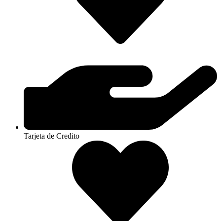
Tarjeta de Credito