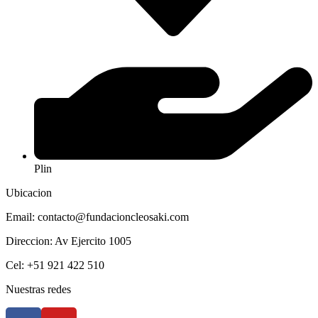
Plin
Ubicacion
Email: contacto@fundacioncleosaki.com
Direccion: Av Ejercito 1005
Cel: +51 921 422 510
Nuestras redes