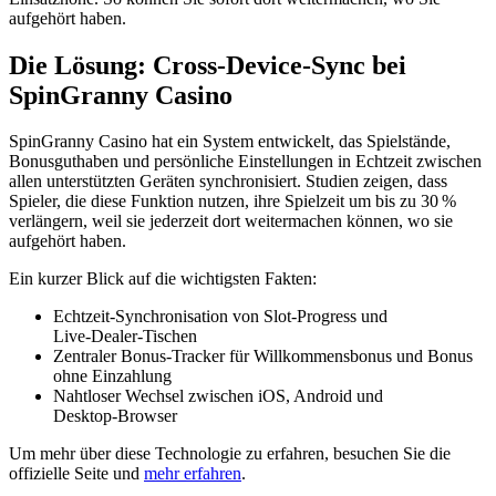
aufgehört haben.
Die Lösung: Cross‑Device‑Sync bei
SpinGranny Casino
SpinGranny Casino hat ein System entwickelt, das Spielstände,
Bonusguthaben und persönliche Einstellungen in Echtzeit zwischen
allen unterstützten Geräten synchronisiert. Studien zeigen, dass
Spieler, die diese Funktion nutzen, ihre Spielzeit um bis zu 30 %
verlängern, weil sie jederzeit dort weitermachen können, wo sie
aufgehört haben.
Ein kurzer Blick auf die wichtigsten Fakten:
Echtzeit‑Synchronisation von Slot‑Progress und
Live‑Dealer‑Tischen
Zentraler Bonus‑Tracker für Willkommensbonus und Bonus
ohne Einzahlung
Nahtloser Wechsel zwischen iOS, Android und
Desktop‑Browser
Um mehr über diese Technologie zu erfahren, besuchen Sie die
offizielle Seite und
mehr erfahren
.