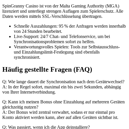
SpinGranny Casino ist von der Malta Gaming Authority (MGA)
lizenziert und unterliegt strengen Auflagen zum Spielerschutz. Alle
Daten werden mittels SSL‑Verschlüsselung übertragen.
Schnelle Auszahlungen: 95 % der Anfragen werden innerhalb
von 24 Stunden bearbeitet.
Live‑Support: 24/7 Chat‑ und Telefonservice, um bei
Synchronisationsproblemen sofort zu helfen.
Verantwortungsvolles Spielen: Tools zur Selbstausschluss‑
und Einzahlungslimit‑Festlegung sind ebenfalls
synchronisiert.
Häufig gestellte Fragen (FAQ)
Q: Wie lange dauert die Synchronisation nach dem Gerätewechsel?
A: In der Regel sofort, maximal ein bis zwei Sekunden, abhängig
von Ihrer Internetverbindung.
Q: Kann ich meinen Bonus ohne Einzahlung auf mehreren Geräten
gleichzeitig nutzen?
A: Der Bonus wird zentral verwaltet, sodass er nur einmal pro
Konto aktiviert werden kann, aber auf allen Geräten sichtbar ist.
Q: Was passiert, wenn ich die App deinstalliere?