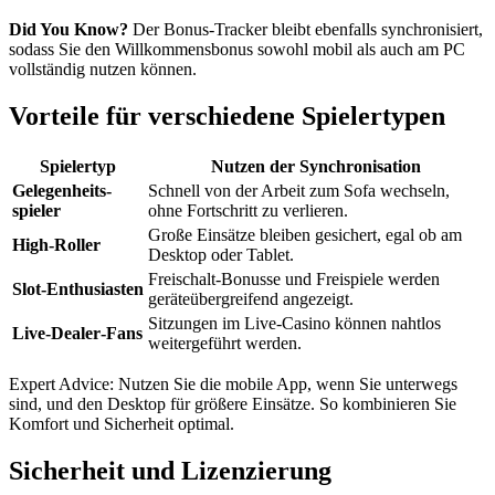
Did You Know?
Der Bonus‑Tracker bleibt ebenfalls synchronisiert,
sodass Sie den Willkommensbonus sowohl mobil als auch am PC
vollständig nutzen können.
Vorteile für verschiedene Spielertypen
Spielertyp
Nutzen der Synchronisation
Gelegenheits­
Schnell von der Arbeit zum Sofa wechseln,
spieler
ohne Fortschritt zu verlieren.
Große Einsätze bleiben gesichert, egal ob am
High‑Roller
Desktop oder Tablet.
Freischalt‑Bonusse und Freispiele werden
Slot‑Enthusiasten
geräteübergreifend angezeigt.
Sitzungen im Live‑Casino können nahtlos
Live‑Dealer‑Fans
weitergeführt werden.
Expert Advice: Nutzen Sie die mobile App, wenn Sie unterwegs
sind, und den Desktop für größere Einsätze. So kombinieren Sie
Komfort und Sicherheit optimal.
Sicherheit und Lizenzierung