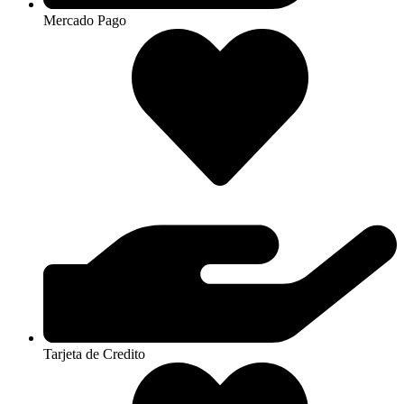
Mercado Pago
Tarjeta de Credito