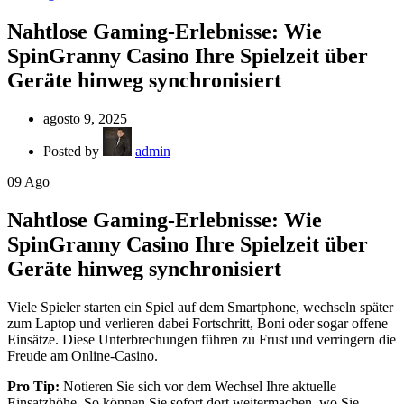
Nahtlose Gaming‑Erlebnisse: Wie
SpinGranny Casino Ihre Spielzeit über
Geräte hinweg synchronisiert
agosto 9, 2025
Posted by
admin
09
Ago
Nahtlose Gaming‑Erlebnisse: Wie
SpinGranny Casino Ihre Spielzeit über
Geräte hinweg synchronisiert
Viele Spieler starten ein Spiel auf dem Smartphone, wechseln später
zum Laptop und verlieren dabei Fortschritt, Boni oder sogar offene
Einsätze. Diese Unterbrechungen führen zu Frust und verringern die
Freude am Online‑Casino.
Pro Tip:
Notieren Sie sich vor dem Wechsel Ihre aktuelle
Einsatzhöhe. So können Sie sofort dort weitermachen, wo Sie