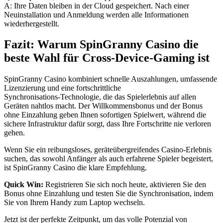
A: Ihre Daten bleiben in der Cloud gespeichert. Nach einer
Neuinstallation und Anmeldung werden alle Informationen
wiederhergestellt.
Fazit: Warum SpinGranny Casino die
beste Wahl für Cross‑Device‑Gaming ist
SpinGranny Casino kombiniert schnelle Auszahlungen, umfassende
Lizenzierung und eine fortschrittliche
Synchronisations‑Technologie, die das Spielerlebnis auf allen
Geräten nahtlos macht. Der Willkommensbonus und der Bonus
ohne Einzahlung geben Ihnen sofortigen Spielwert, während die
sichere Infrastruktur dafür sorgt, dass Ihre Fortschritte nie verloren
gehen.
Wenn Sie ein reibungsloses, geräteübergreifendes Casino‑Erlebnis
suchen, das sowohl Anfänger als auch erfahrene Spieler begeistert,
ist SpinGranny Casino die klare Empfehlung.
Quick Win:
Registrieren Sie sich noch heute, aktivieren Sie den
Bonus ohne Einzahlung und testen Sie die Synchronisation, indem
Sie von Ihrem Handy zum Laptop wechseln.
Jetzt ist der perfekte Zeitpunkt, um das volle Potenzial von