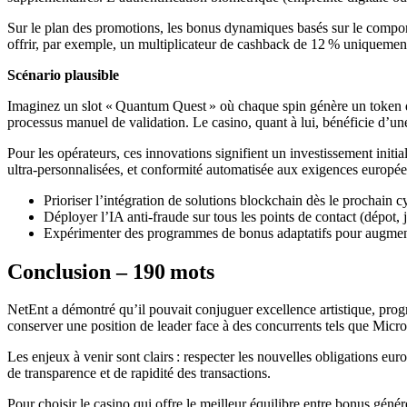
Sur le plan des promotions, les bonus dynamiques basés sur le comport
offrir, par exemple, un multiplicateur de cashback de 12 % uniquement
Scénario plausible
Imaginez un slot « Quantum Quest » où chaque spin génère un token de 
processus manuel de validation. Le casino, quant à lui, bénéficie d’une t
Pour les opérateurs, ces innovations signifient un investissement initia
ultra‑personnalisées, et conformité automatisée aux exigences europé
Prioriser l’intégration de solutions blockchain dès le prochain
Déployer l’IA anti‑fraude sur tous les points de contact (dépot, je
Expérimenter des programmes de bonus adaptatifs pour augmen
Conclusion – 190 mots
NetEnt a démontré qu’il pouvait conjuguer excellence artistique, progr
conserver une position de leader face à des concurrents tels que Micr
Les enjeux à venir sont clairs : respecter les nouvelles obligations eu
de transparence et de rapidité des transactions.
Pour choisir le casino qui offre le meilleur équilibre entre bonus génére