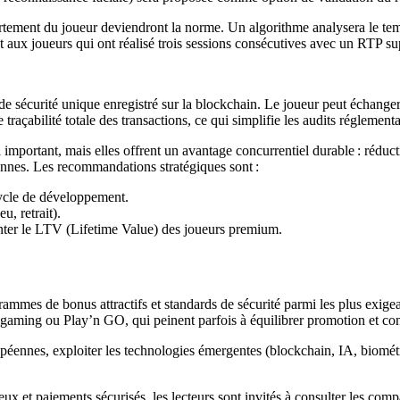
ement du joueur deviendront la norme. Un algorithme analysera le temps 
 aux joueurs qui ont réalisé trois sessions consécutives avec un RTP su
sécurité unique enregistré sur la blockchain. Le joueur peut échanger 
raçabilité totale des transactions, ce qui simplifie les audits réglementa
l important, mais elles offrent un avantage concurrentiel durable : réduct
ennes. Les recommandations stratégiques sont :
 cycle de développement.
u, retrait).
ter le LTV (Lifetime Value) des joueurs premium.
ammes de bonus attractifs et standards de sécurité parmi les plus exige
ogaming ou Play’n GO, qui peinent parfois à équilibrer promotion et co
ropéennes, exploiter les technologies émergentes (blockchain, IA, biométr
ux et paiements sécurisés, les lecteurs sont invités à consulter les compara