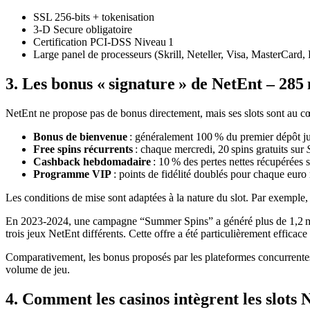
SSL 256‑bits + tokenisation
3‑D Secure obligatoire
Certification PCI‑DSS Niveau 1
Large panel de processeurs (Skrill, Neteller, Visa, MasterCard, 
3. Les bonus « signature » de NetEnt – 285
NetEnt ne propose pas de bonus directement, mais ses slots sont au cœ
Bonus de bienvenue
: généralement 100 % du premier dépôt j
Free spins récurrents
: chaque mercredi, 20 spins gratuits sur
Cashback hebdomadaire
: 10 % des pertes nettes récupérées s
Programme VIP
: points de fidélité doublés pour chaque euro
Les conditions de mise sont adaptées à la nature du slot. Par exemple, 
En 2023‑2024, une campagne “Summer Spins” a généré plus de 1,2 milli
trois jeux NetEnt différents. Cette offre a été particulièrement efficace 
Comparativement, les bonus proposés par les plateformes concurrentes (
volume de jeu.
4. Comment les casinos intègrent les slots 