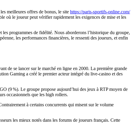
les meilleures offres de bonus, le site
https://paris-sportifs-online.com/
le où le joueur peut vérifier rapidement les exigences de mise et les
 et les programmes de fidélité. Nous aborderons l’historique du groupe,
péenne, les performances financières, le ressenti des joueurs, et enfin
ant de se lancer sur le marché en ligne en 2000. La première grande
tion Gaming a créé le premier acteur intégré du live‑casino et des
n GO (9 %). Le groupe propose aujourd’hui des jeux à RTP moyen de
ueurs occasionnels que les high rollers.
 Contrairement à certains concurrents qui misent sur le volume
isseurs les mieux notés dans les forums de joueurs français. Cette