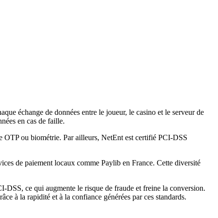
aque échange de données entre le joueur, le casino et le serveur de
nées en cas de faille.
de OTP ou biométrie. Par ailleurs, NetEnt est certifié PCI‑DSS
services de paiement locaux comme Paylib en France. Cette diversité
CI‑DSS, ce qui augmente le risque de fraude et freine la conversion.
ce à la rapidité et à la confiance générées par ces standards.