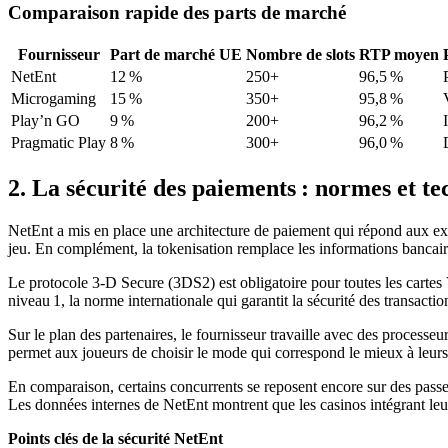
Comparaison rapide des parts de marché
Fournisseur
Part de marché UE
Nombre de slots
RTP moyen
NetEnt
12 %
250+
96,5 %
Microgaming
15 %
350+
95,8 %
Play’n GO
9 %
200+
96,2 %
Pragmatic Play
8 %
300+
96,0 %
2. La sécurité des paiements : normes et t
NetEnt a mis en place une architecture de paiement qui répond aux exig
jeu. En complément, la tokenisation remplace les informations bancaire
Le protocole 3‑D Secure (3DS2) est obligatoire pour toutes les cartes
niveau 1, la norme internationale qui garantit la sécurité des transacti
Sur le plan des partenaires, le fournisseur travaille avec des processe
permet aux joueurs de choisir le mode qui correspond le mieux à leurs
En comparaison, certains concurrents se reposent encore sur des passe
Les données internes de NetEnt montrent que les casinos intégrant leur
Points clés de la sécurité NetEnt