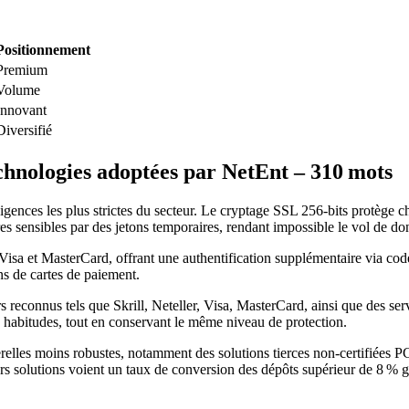
Positionnement
Premium
Volume
Innovant
Diversifié
echnologies adoptées par NetEnt – 310 mots
ences les plus strictes du secteur. Le cryptage SSL 256‑bits protège ch
s sensibles par des jetons temporaires, rendant impossible le vol de don
 Visa et MasterCard, offrant une authentification supplémentaire via co
ons de cartes de paiement.
urs reconnus tels que Skrill, Neteller, Visa, MasterCard, ainsi que des 
 habitudes, tout en conservant le même niveau de protection.
relles moins robustes, notamment des solutions tierces non‑certifiées P
s solutions voient un taux de conversion des dépôts supérieur de 8 % grâ