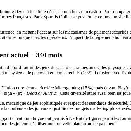
onus » devient le critère décisif pour choisir un casino. Pour comparer 
ormes françaises. Paris Sportifs Online se positionne comme un site fiab
oncurrence, en mettant l’accent sur les mécanismes de paiement sécurisés
gration technique chez les opérateurs, l’impact de la réglementation euro
ent actuel – 340 mots
 d’abord fourni des jeux de casino classiques aux salles physiques av
 et un système de paiement en temps réel. En 2022, la fusion avec Evolu
ns l’Union européenne, derrière Microgaming (15 %) mais devant Play’
 « high » (ex. :
Dead or Alive 2
). Cette diversité attire aussi bien les jo
ique, mécanique de jeu sophistiquée et respect des standards de sécurité.
rce la confiance des joueurs et justifie des budgets marketing plus élevés.
upport client multilingue ont permis à NetEnt de figurer parmi les fourn
ncre les joueurs d’utiliser une nouvelle plateforme de paiement.