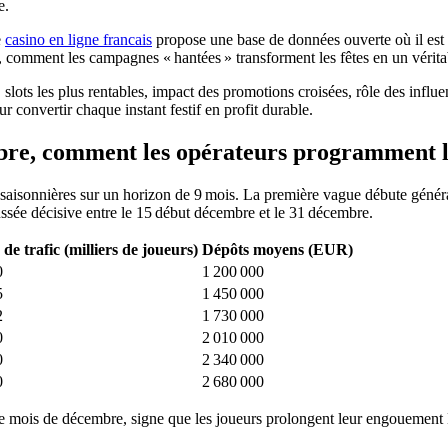
e.
e
casino en ligne francais
propose une base de données ouverte où il est 
re, comment les campagnes « hantées » transforment les fêtes en un vérita
 slots les plus rentables, impact des promotions croisées, rôle des infl
r convertir chaque instant festif en profit durable.
écembre, comment les opérateurs programmen
aisonnières sur un horizon de 9 mois. La première vague débute généra
sée décisive entre le 15 début décembre et le 31 décembre.
 de trafic (milliers de joueurs)
Dépôts moyens (EUR)
0
1 200 000
5
1 450 000
2
1 730 000
0
2 010 000
0
2 340 000
0
2 680 000
 le mois de décembre, signe que les joueurs prolongent leur engouement