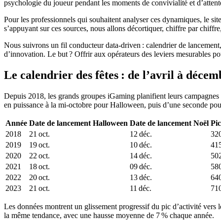
psychologie du joueur pendant les moments de convivialité et d’attent
Pour les professionnels qui souhaitent analyser ces dynamiques, le sit
s’appuyant sur ces sources, nous allons décortiquer, chiffre par chiff
Nous suivrons un fil conducteur data‑driven : calendrier de lancement,
d’innovation. Le but ? Offrir aux opérateurs des leviers mesurables pou
Le calendrier des fêtes : de l’avril à d
Depuis 2018, les grands groupes iGaming planifient leurs campagnes s
en puissance à la mi‑octobre pour Halloween, puis d’une seconde pous
Année
Date de lancement Halloween
Date de lancement Noël
Pic
2018
21 oct.
12 déc.
32
2019
19 oct.
10 déc.
41
2020
22 oct.
14 déc.
50
2021
18 oct.
09 déc.
58
2022
20 oct.
13 déc.
64
2023
21 oct.
11 déc.
71
Les données montrent un glissement progressif du pic d’activité vers
la même tendance, avec une hausse moyenne de 7 % chaque année.