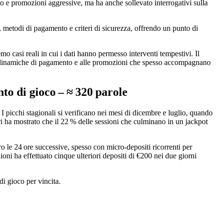
to e promozioni aggressive, ma ha anche sollevato interrogativi sulla
, metodi di pagamento e criteri di sicurezza, offrendo un punto di
mo casi reali in cui i dati hanno permesso interventi tempestivi. Il
lle dinamiche di pagamento e alle promozioni che spesso accompagnano
to di gioco – ≈ 320 parole
 I picchi stagionali si verificano nei mesi di dicembre e luglio, quando
i ha mostrato che il 22 % delle sessioni che culminano in un jackpot
o le 24 ore successive, spesso con micro‑depositi ricorrenti per
i ha effettuato cinque ulteriori depositi di €200 nei due giorni
di gioco per vincita.