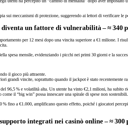
li utenti ha percepito un “cambio di mentalità” dopo aver impostato un 
a sui meccanismi di protezione, suggerendo ai lettori di verificare le po
diventa un fattore di vulnerabilità – ≈ 340 
mportamento per 12 mesi dopo una vincita superiore a €1 milione. I ris
cita.
lla spesa mensile, evidenziando i picchi nei primi 30 giorni e la succes
endo il gioco più attraente.
eriori grandi vincite, soprattutto quando il jackpot è stato recentemente r
 96,5 % e volatilità alta. Un utente ha vinto €2,1 milioni, ha subito r
 come il “big win” possa innescare una spirale di spese non sostenibili.
 fino a €1.000, amplificano questo effetto, poiché i giocatori percepis
supporto integrati nei casinò online – ≈ 300