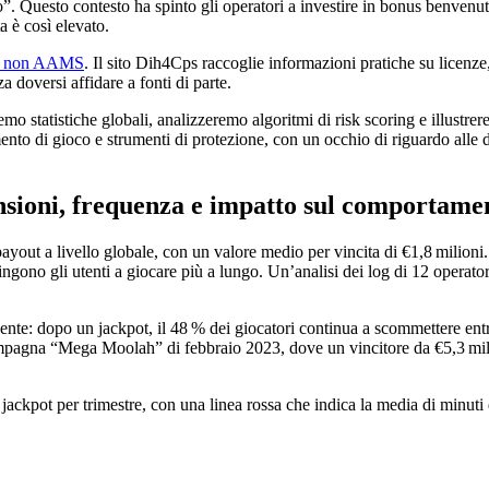
o”. Questo contesto ha spinto gli operatori a investire in bonus benvenu
a è così elevato.
ri non AAMS
. Il sito Dih4Cps raccoglie informazioni pratiche su licenze
a doversi affidare a fonti di parte.
o statistiche globali, analizzeremo algoritmi di risk scoring e illustrere
amento di gioco e strumenti di protezione, con un occhio di riguardo a
ensioni, frequenza e impatto sul comportamen
ayout a livello globale, con un valore medio per vincita di €1,8 milioni.
no gli utenti a giocare più a lungo. Un’analisi dei log di 12 operator
ente: dopo un jackpot, il 48 % dei giocatori continua a scommettere entr
pagna “Mega Moolah” di febbraio 2023, dove un vincitore da €5,3 milion
 jackpot per trimestre, con una linea rossa che indica la media di minuti 