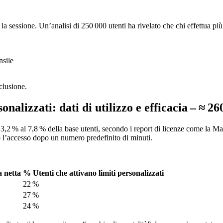
” la sessione. Un’analisi di 250 000 utenti ha rivelato che chi effettua pi
nsile
clusione.
onalizzati: dati di utilizzo e efficacia – ≈ 26
l 3,2 % al 7,8 % della base utenti, secondo i report di licenze come la M
ano l’accesso dopo un numero predefinito di minuti.
 netta
% Utenti che attivano limiti personalizzati
22 %
27 %
24 %