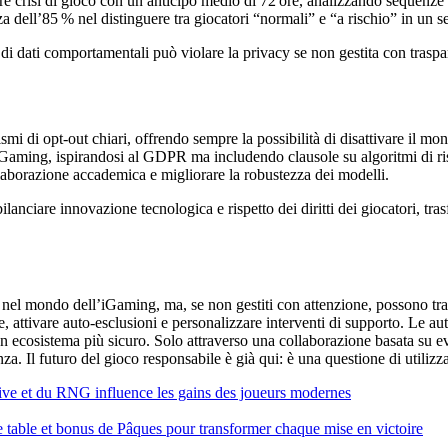
re crisi di gioco con un anticipo medio di 72 ore, analizzando sequenze 
l’85 % nel distinguere tra giocatori “normali” e “a rischio” in un set 
va di dati comportamentali può violare la privacy se non gestita con tra
smi di opt‑out chiari, offrendo sempre la possibilità di disattivare il mon
re iGaming, ispirandosi al GDPR ma includendo clausole su algoritmi di ri
llaborazione accademica e migliorare la robustezza dei modelli.
bilanciare innovazione tecnologica e rispetto dei diritti dei giocatori, t
 nel mondo dell’iGaming, ma, se non gestiti con attenzione, possono trasfo
, attivare auto‑esclusioni e personalizzare interventi di supporto. Le aut
ecosistema più sicuro. Solo attraverso una collaborazione basata su evi
. Il futuro del gioco responsabile è già qui: è una questione di utilizz
live et du RNG influence les gains des joueurs modernes
e table et bonus de Pâques pour transformer chaque mise en victoire