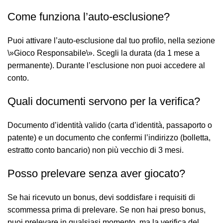
Come funziona l’auto-esclusione?
Puoi attivare l’auto-esclusione dal tuo profilo, nella sezione
\»Gioco Responsabile\». Scegli la durata (da 1 mese a
permanente). Durante l’esclusione non puoi accedere al
conto.
Quali documenti servono per la verifica?
Documento d’identità valido (carta d’identità, passaporto o
patente) e un documento che confermi l’indirizzo (bolletta,
estratto conto bancario) non più vecchio di 3 mesi.
Posso prelevare senza aver giocato?
Se hai ricevuto un bonus, devi soddisfare i requisiti di
scommessa prima di prelevare. Se non hai preso bonus,
puoi prelevare in qualsiasi momento, ma la verifica del