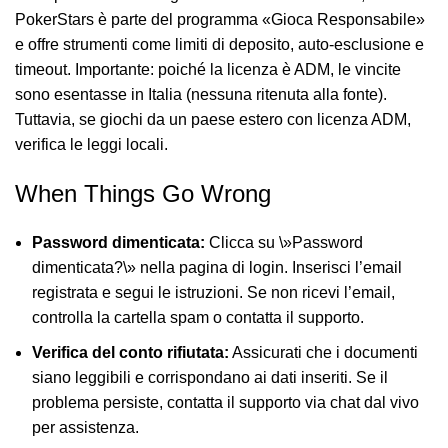
PokerStars è parte del programma «Gioca Responsabile»
e offre strumenti come limiti di deposito, auto-esclusione e
timeout. Importante: poiché la licenza è ADM, le vincite
sono esentasse in Italia (nessuna ritenuta alla fonte).
Tuttavia, se giochi da un paese estero con licenza ADM,
verifica le leggi locali.
When Things Go Wrong
Password dimenticata:
Clicca su \»Password
dimenticata?\» nella pagina di login. Inserisci l’email
registrata e segui le istruzioni. Se non ricevi l’email,
controlla la cartella spam o contatta il supporto.
Verifica del conto rifiutata:
Assicurati che i documenti
siano leggibili e corrispondano ai dati inseriti. Se il
problema persiste, contatta il supporto via chat dal vivo
per assistenza.