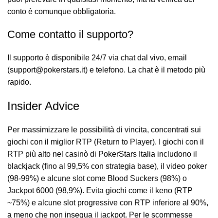
conto è comunque obbligatoria.
Come contatto il supporto?
Il supporto è disponibile 24/7 via chat dal vivo, email
(support@pokerstars.it) e telefono. La chat è il metodo più
rapido.
Insider Advice
Per massimizzare le possibilità di vincita, concentrati sui
giochi con il miglior RTP (Return to Player). I giochi con il
RTP più alto nel casinò di PokerStars Italia includono il
blackjack (fino al 99,5% con strategia base), il video poker
(98-99%) e alcune slot come Blood Suckers (98%) o
Jackpot 6000 (98,9%). Evita giochi come il keno (RTP
~75%) e alcune slot progressive con RTP inferiore al 90%,
a meno che non insegua il jackpot. Per le scommesse