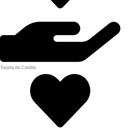
Tarjeta de Credito