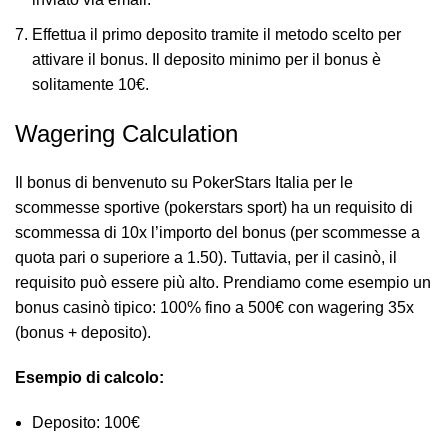
Effettua il primo deposito tramite il metodo scelto per
attivare il bonus. Il deposito minimo per il bonus è
solitamente 10€.
Wagering Calculation
Il bonus di benvenuto su PokerStars Italia per le
scommesse sportive (pokerstars sport) ha un requisito di
scommessa di 10x l’importo del bonus (per scommesse a
quota pari o superiore a 1.50). Tuttavia, per il casinò, il
requisito può essere più alto. Prendiamo come esempio un
bonus casinò tipico: 100% fino a 500€ con wagering 35x
(bonus + deposito).
Esempio di calcolo:
Deposito: 100€