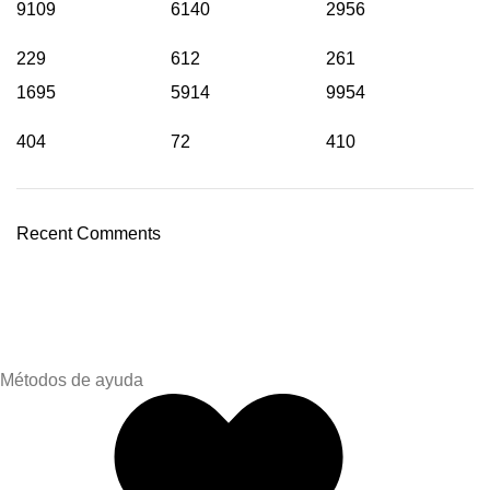
9109
6140
2956
229
612
261
1695
5914
9954
404
72
410
Recent Comments
Métodos de ayuda