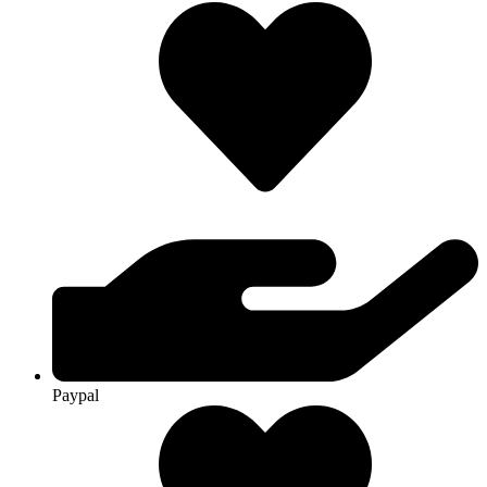
Paypal