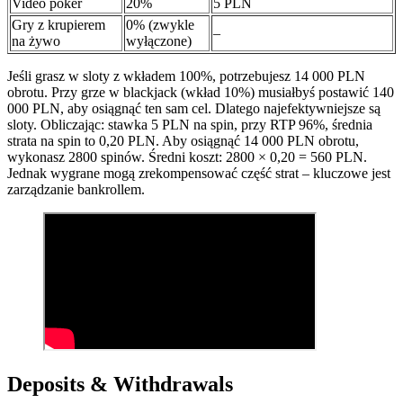
Video poker
20%
5 PLN
Gry z krupierem
0% (zwykle
–
na żywo
wyłączone)
Jeśli grasz w sloty z wkładem 100%, potrzebujesz 14 000 PLN
obrotu. Przy grze w blackjack (wkład 10%) musiałbyś postawić 140
000 PLN, aby osiągnąć ten sam cel. Dlatego najefektywniejsze są
sloty. Obliczając: stawka 5 PLN na spin, przy RTP 96%, średnia
strata na spin to 0,20 PLN. Aby osiągnąć 14 000 PLN obrotu,
wykonasz 2800 spinów. Średni koszt: 2800 × 0,20 = 560 PLN.
Jednak wygrane mogą zrekompensować część strat – kluczowe jest
zarządzanie bankrollem.
Deposits & Withdrawals