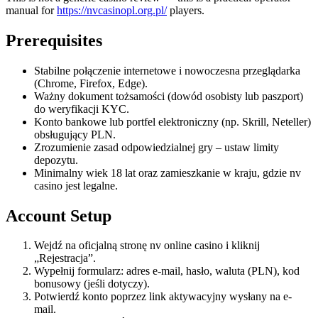
manual for
https://nvcasinopl.org.pl/
players.
Prerequisites
Stabilne połączenie internetowe i nowoczesna przeglądarka
(Chrome, Firefox, Edge).
Ważny dokument tożsamości (dowód osobisty lub paszport)
do weryfikacji KYC.
Konto bankowe lub portfel elektroniczny (np. Skrill, Neteller)
obsługujący PLN.
Zrozumienie zasad odpowiedzialnej gry – ustaw limity
depozytu.
Minimalny wiek 18 lat oraz zamieszkanie w kraju, gdzie nv
casino jest legalne.
Account Setup
Wejdź na oficjalną stronę nv online casino i kliknij
„Rejestracja”.
Wypełnij formularz: adres e-mail, hasło, waluta (PLN), kod
bonusowy (jeśli dotyczy).
Potwierdź konto poprzez link aktywacyjny wysłany na e-
mail.