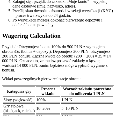
Zaloguj się i przejdź do zakładki „Moje konto” – wypełnij
dane osobowe (imię, nazwisko, adres).
Prześlij skan dowodu tożsamości w sekcji weryfikacji (KYC)
– proces trwa zwykle do 24 godzin.
Po weryfikacji możesz dokonać pierwszego depozytu i
odebrać bonus powitalny.
Wagering Calculation
Przykład: Otrzymujesz bonus 100% do 500 PLN z wymogiem
obrotu 35x (bonus + depozyt). Deponujesz 200 PLN, otrzymujesz
200 PLN bonusu. Łączna kwota do obrotu: (200 + 200) × 35 = 14
000 PLN. Oznacza to, że musisz postawić zakłady o łącznej
wartości 14 000 PLN, zanim będziesz mógł wypłacić wygrane z
bonusu.
Wkład poszczególnych gier w realizację obrotu:
Procent
Wartość zakładu potrzebna
Kategoria gry
wkładu
do odliczenia 1 PLN
Sloty (większość)
100%
1 PLN
Gry stołowe
10–20%
5–10 PLN
(blackjack, ruletka)