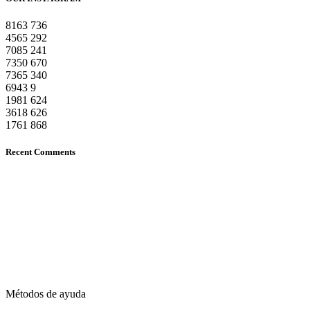
8163
736
4565
292
7085
241
7350
670
7365
340
6943
9
1981
624
3618
626
1761
868
Recent Comments
Métodos de ayuda