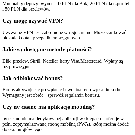
Minimalny depozyt wynosi 10 PLN dla Blik, 20 PLN dla e-portfeli
i 50 PLN dla przelewów.
Czy mogę używać VPN?
Używanie VPN jest zabronione w regulaminie. Może skutkować
blokadą konta i przepadkiem wygranych.
Jakie są dostępne metody płatności?
Blik, przelew, Skrill, Neteller, karty Visa/Mastercard. Wpłaty są
bezprowizyjne.
Jak odblokować bonus?
Bonus aktywuje się po wpłacie i ewentualnym wpisaniu kodu.
Wymagany jest obrót – sprawdź regulamin bonusu.
Czy nv casino ma aplikację mobilną?
nv casino nie ma dedykowanej aplikacji w sklepach – oferuje w
pełni zoptymalizowaną stronę mobilną (PWA), którą można dodać
do ekranu głównego.