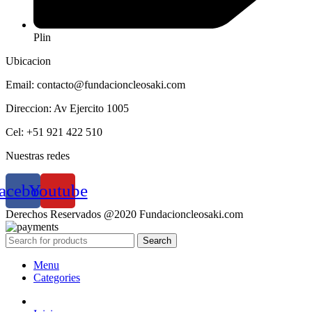
Plin
Ubicacion
Email: contacto@fundacioncleosaki.com
Direccion: Av Ejercito 1005
Cel: +51 921 422 510
Nuestras redes
acebook
Youtube
Derechos Reservados @2020 Fundacioncleosaki.com
Search
Menu
Categories