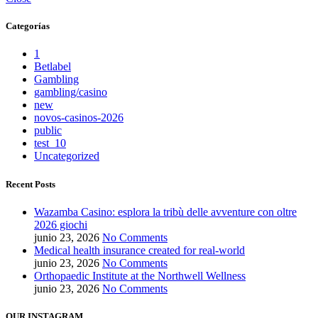
Categorías
1
Betlabel
Gambling
gambling/casino
new
novos-casinos-2026
public
test_10
Uncategorized
Recent Posts
Wazamba Casino: esplora la tribù delle avventure con oltre
2026 giochi
junio 23, 2026
No Comments
Medical health insurance created for real-world
junio 23, 2026
No Comments
Orthopaedic Institute at the Northwell Wellness
junio 23, 2026
No Comments
OUR INSTAGRAM