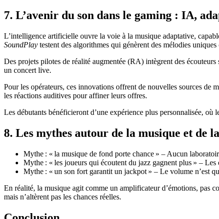
7. L’avenir du son dans le gaming : IA, ad
L’intelligence artificielle ouvre la voie à la musique adaptative, capa
SoundPlay
testent des algorithmes qui génèrent des mélodies uniques
Des projets pilotes de réalité augmentée (RA) intègrent des écouteurs 
un concert live.
Pour les opérateurs, ces innovations offrent de nouvelles sources de 
les réactions auditives pour affiner leurs offres.
Les débutants bénéficieront d’une expérience plus personnalisée, où le j
8. Les mythes autour de la musique et de l
Mythe : « la musique de fond porte chance » – Aucun laboratoi
Mythe : « les joueurs qui écoutent du jazz gagnent plus » – Les 
Mythe : « un son fort garantit un jackpot » – Le volume n’est q
En réalité, la musique agit comme un amplificateur d’émotions, pas com
mais n’altèrent pas les chances réelles.
Conclusion