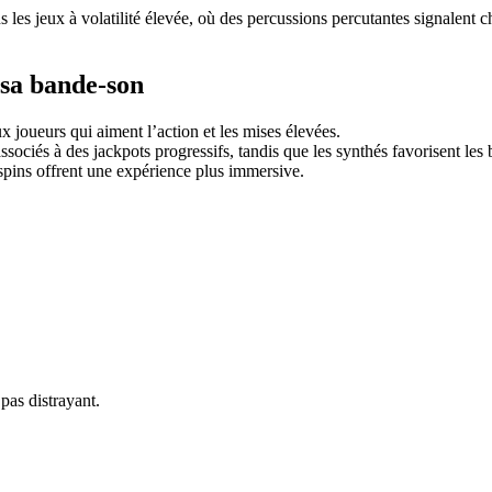
ns les jeux à volatilité élevée, où des percussions percutantes signalent 
 sa bande‑son
joueurs qui aiment l’action et les mises élevées.
ssociés à des jackpots progressifs, tandis que les synthés favorisent les 
 spins offrent une expérience plus immersive.
 pas distrayant.