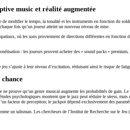
aptive music et réalité augmentée
ble de modifier le tempo, la tonalité et les instruments en fonction du s
 chaque fois qu’un joueur atteint un nouveau niveau de mise.
spatiaux, où les sons proviennent de directions différentes en fonction 
monétisation : les joueurs peuvent acheter des « sound packs » premium
eu s’ajuste à leur niveau d’excitation, réduisant ainsi le risque de fatig
a chance
re ne prouve qu’un genre musical augmente les probabilités de gain. Le
études psychologiques montrent que le jazz peut réduire le stress, mais 
u’un facteur de perception; le jackpot dépend exclusivement des paramèt
me un talisman. Les chercheurs de l’Institut de Recherche sur le Jeu (2