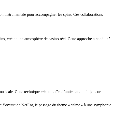
sion instrumentale pour accompagner les spins. Ces collaborations
ains, créant une atmosphère de casino réel. Cette approche a conduit à
cale. Cette technique crée un effet d’anticipation : le joueur
a Fortune
de NetEnt, le passage du thème « calme » à une symphonie