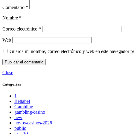
Comentario
*
Nombre
*
Correo electrónico
*
Web
Guarda mi nombre, correo electrónico y web en este navegador p
Close
Categorías
1
Betlabel
Gambling
gambling/casino
new
novos-casinos-2026
public
test_10