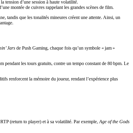
a tension d’une session à haute volatilité.
’une montée de cuivres rappelant les grandes scènes de film.
, tandis que les tonalités mineures créent une attente. Ainsi, un
vantage.
in’ Jars
de Push Gaming, chaque fois qu’un symbole « jam »
m pendant les tours gratuits, contre un tempo constant de 80 bpm. Le
ditifs renforcent la mémoire du joueur, rendant l’expérience plus
TP (return to player) et à sa volatilité. Par exemple,
Age of the Gods