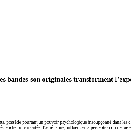
s bandes‑son originales transforment l’expé
nts, possède pourtant un pouvoir psychologique insoupçonné dans les ca
éclencher une montée d’adrénaline, influencer la perception du risque e