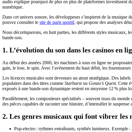
audio explique pourquoi de plus en plus de plateformes investissent da
numérique.
Dans cet univers sonore, les développeurs s’inspirent de la musique d
pouvez consulter le
site de paris sportif
, qui propose des analyses déta
Nous décortiquerons, en huit parties, les différents styles musicaux, le
bande‑son.
1. L’évolution du son dans les casinos en li
Au début des années 2000, les machines à sous en ligne ne proposaient
gain, le lose, le spin. Avec l’avènement du haut débit, les fournisseurs
Les licences musicales sont devenues un atout stratégique. Des label
populaires dans des titres comme
Starburst
ou
Gonzo’s Quest
. Cette 
exposés à une bande‑son dynamique restent en moyenne 12 % plus lon
Parallèlement, les compositeurs spécialisés – souvent issus du monde d
des pièces capables de raconter une histoire, d’intensifier le suspense
2. Les genres musicaux qui font vibrer les
Pop‑electro : rythmes entraînants, synthés lumineux. Exemple :