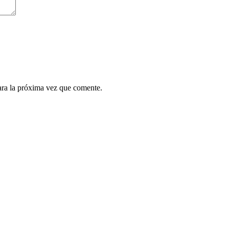
ara la próxima vez que comente.