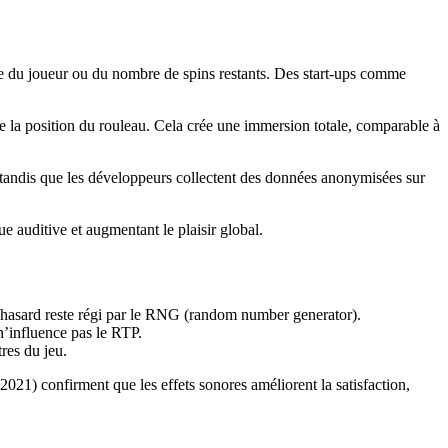
olde du joueur ou du nombre de spins restants. Des start‑ups comme
de la position du rouleau. Cela crée une immersion totale, comparable à
, tandis que les développeurs collectent des données anonymisées sur
ue auditive et augmentant le plaisir global.
 hasard reste régi par le RNG (random number generator).
n’influence pas le RTP.
res du jeu.
021) confirment que les effets sonores améliorent la satisfaction,