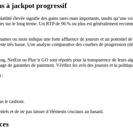
s à jackpot progressif
olatilité élevée signifie des gains rares mais importants, tandis qu’une 
rs sur le long terme. Un RTP de 96 % ou plus est généralement recomman
aines ou mois indique une forte affluence de joueurs et un potentiel d
este très basse. Une analyse comparative des courbes de progression (dis
, NetEnt ou Play’n GO sont réputés pour la transparence de leurs algo
 de garanties de paiement. Vérifiez les avis des joueurs et la politiq
 :
as le cashout.
ntiels et de ne pas laisser d’éléments cruciaux au hasard.
ces