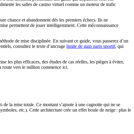
alimente les salles de casino virtuel comme un moteur de trafic
 pure chance et abandonnent dès les premiers échecs. Ils ne
 mise permettent de jouer intelligemment. Cette méconnaissance
 méthode de mise disciplinée. En suivant ce guide, vous passerez d’un
entiels, consultez le texte d’ancrage
limite de gain paris sportif
, qui
 les plus efficaces, des études de cas réelles, les pièges à éviter,
 la route vers le million commence ici.
de la mise totale. Ce montant s’ajoute à une cagnotte qui ne se
ymboles, etc.). Cette architecture crée un effet boule de neige : plus le