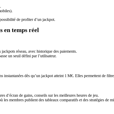
.
mobiles).
ossibilité de profiter d’un jackpot.
ts en temps réel
 jackpots réseau, avec historique des paiements.
sse un seuil défini par l’utilisateur.
nstantanées dès qu’un jackpot atteint 1 M€. Elles permettent de filtrer 
res d’écran de gains, conseils sur les meilleures heures de jeu.
où les membres publient des tableaux comparatifs et des stratégies de mi