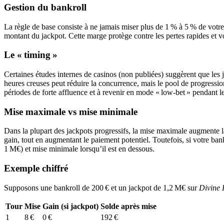
Gestion du bankroll
La règle de base consiste à ne jamais miser plus de 1 % à 5 % de votre 
montant du jackpot. Cette marge protège contre les pertes rapides et vou
Le « timing »
Certaines études internes de casinos (non publiées) suggèrent que les 
heures creuses peut réduire la concurrence, mais le pool de progressio
périodes de forte affluence et à revenir en mode « low‑bet » pendant 
Mise maximale vs mise minimale
Dans la plupart des jackpots progressifs, la mise maximale augmente la
gain, tout en augmentant le paiement potentiel. Toutefois, si votre ba
1 M€) et mise minimale lorsqu’il est en dessous.
Exemple chiffré
Supposons une bankroll de 200 € et un jackpot de 1,2 M€ sur
Divine 
Tour
Mise
Gain (si jackpot)
Solde après mise
1
8 €
0 €
192 €