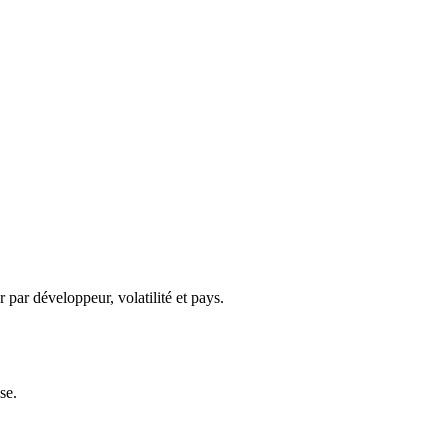
par développeur, volatilité et pays.
se.