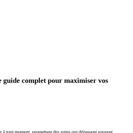
 le guide complet pour maximiser vos
er à tout moment, promettant des gains qui dépassent souvent