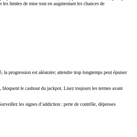
r les limites de mise tout en augmentant les chances de
, la progression est aléatoire; attendre trop longtemps peut épuiser
, bloquent le cashout du jackpot. Lisez toujours les termes avant
rveillez les signes d’addiction : perte de contrôle, dépenses