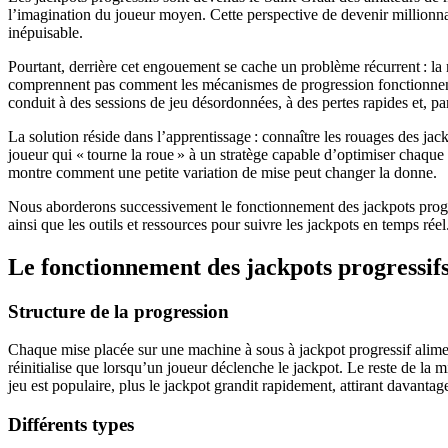
l’imagination du joueur moyen. Cette perspective de devenir millionnair
inépuisable.
Pourtant, derrière cet engouement se cache un problème récurrent : la 
comprennent pas comment les mécanismes de progression fonctionnent, 
conduit à des sessions de jeu désordonnées, à des pertes rapides et, par
La solution réside dans l’apprentissage : connaître les rouages des ja
joueur qui « tourne la roue » à un stratège capable d’optimiser chaque e
montre comment une petite variation de mise peut changer la donne.
Nous aborderons successivement le fonctionnement des jackpots progressi
ainsi que les outils et ressources pour suivre les jackpots en temps réel
Le fonctionnement des jackpots progressif
Structure de la progression
Chaque mise placée sur une machine à sous à jackpot progressif alime
réinitialise que lorsqu’un joueur déclenche le jackpot. Le reste de la mi
jeu est populaire, plus le jackpot grandit rapidement, attirant davantag
Différents types