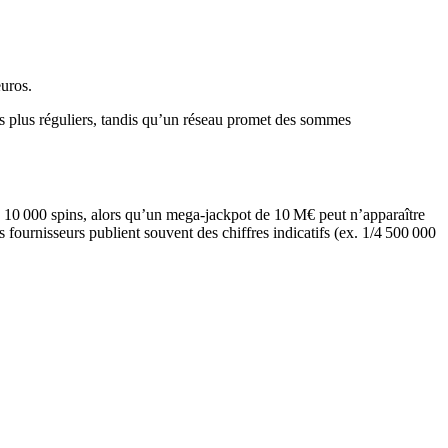
euros.
nts plus réguliers, tandis qu’un réseau promet des sommes
s 10 000 spins, alors qu’un mega‑jackpot de 10 M€ peut n’apparaître
es fournisseurs publient souvent des chiffres indicatifs (ex. 1/4 500 000