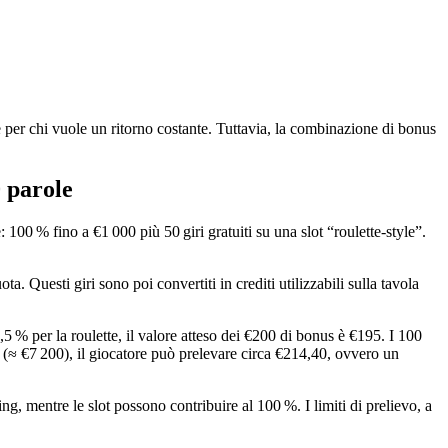
le per chi vuole un ritorno costante. Tuttavia, la combinazione di bonus
 parole
 100 % fino a €1 000 più 50 giri gratuiti su una slot “roulette‑style”.
a. Questi giri sono poi convertiti in crediti utilizzabili sulla tavola
% per la roulette, il valore atteso dei €200 di bonus è €195. I 100
(≈ €7 200), il giocatore può prelevare circa €214,40, ovvero un
g, mentre le slot possono contribuire al 100 %. I limiti di prelievo, a