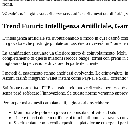
fronti.
Worstlobby ha già testato diverse versioni beta di questi tavoli ibrid
Trend Futuri: Intelligenza Artificiale, Ga
L’intelligenza artificiale sta rivoluzionando il modo in cui i casinò cos
un giocatore che predilige puntate su rosso/nero riceverà un “roulette‑re
La gamification aggiunge un ulteriore strato di coinvolgimento. Molti s
completamento di queste missioni sblocca badge, tornei con premi in
migliorano la percezione di valore da parte del cliente.
I metodi di pagamento stanno anch’essi evolvendo. Le criptovalute, in 
Alcuni casinò integrano wallet instant come PayPal e Skrill, offrendo u
Sul fronte normativo, l’UE sta valutando nuove direttive per i casinò o
senza però soffocare l’innovazione. Se queste norme verranno approva
Per prepararsi a questi cambiamenti, i giocatori dovrebbero:
Monitorare le policy di gioco responsabile offerte dal sito
Tenere traccia delle modifiche ai termini di bonus attraverso n
Sperimentare con piccoli depositi su piattaforme emergenti per t