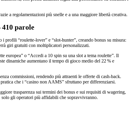
azie a regolamentazioni più snelle e a una maggiore libertà creativa.
— 410 parole
no i profili “roulette‑lover” e “slot‑hunter”, creando bonus su misura:
rà giri gratuiti con moltiplicatori personalizzati.
tte europea” o “Accedi a 10 spin su una slot a tema roulette”. Il
este dinamiche aumentano il tempo di gioco medio del 22 % e
enza commissioni, rendendo più attraenti le offerte di cash‑back.
a pratica che i “casino non AAMS” sfruttano per differenziarsi.
ggiore trasparenza sui termini dei bonus e sui requisiti di wagering,
olo gli operatori più affidabili che sopravvivranno.