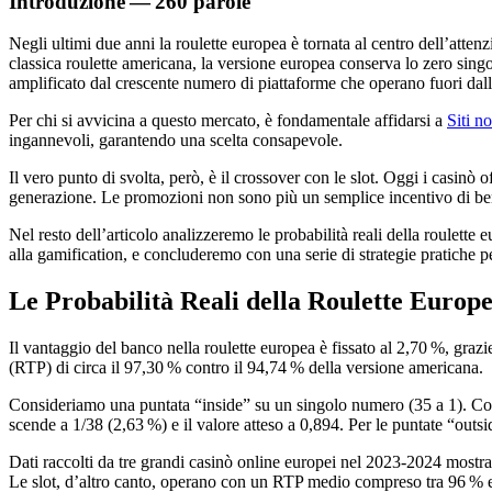
Introduzione — 260 parole
Negli ultimi due anni la roulette europea è tornata al centro dell’atte
classica roulette americana, la versione europea conserva lo zero sing
amplificato dal crescente numero di piattaforme che operano fuori dal
Per chi si avvicina a questo mercato, è fondamentale affidarsi a
Siti 
ingannevoli, garantendo una scelta consapevole.
Il vero punto di svolta, però, è il crossover con le slot. Oggi i casinò
generazione. Le promozioni non sono più un semplice incentivo di benve
Nel resto dell’articolo analizzeremo le probabilità reali della roulett
alla gamification, e concluderemo con una serie di strategie pratiche 
Le Probabilità Reali della Roulette Europ
Il vantaggio del banco nella roulette europea è fissato al 2,70 %, grazi
(RTP) di circa il 97,30 % contro il 94,74 % della versione americana.
Consideriamo una puntata “inside” su un singolo numero (35 a 1). Con lo
scende a 1/38 (2,63 %) e il valore atteso a 0,894. Per le puntate “ou
Dati raccolti da tre grandi casinò online europei nel 2023‑2024 mostra
Le slot, d’altro canto, operano con un RTP medio compreso tra 96 % e 9