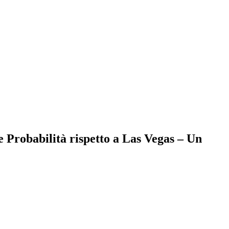
Probabilità rispetto a Las Vegas – Un