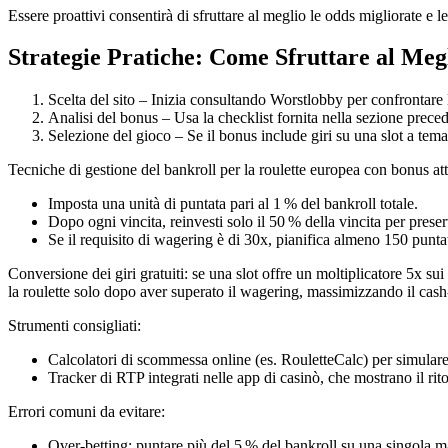
Essere proattivi consentirà di sfruttare al meglio le odds migliorate e 
Strategie Pratiche: Come Sfruttare al Meg
Scelta del sito – Inizia consultando Worstlobby per confrontare le 
Analisi del bonus – Usa la checklist fornita nella sezione preceden
Selezione del gioco – Se il bonus include giri su una slot a tema r
Tecniche di gestione del bankroll per la roulette europea con bonus att
Imposta una unità di puntata pari al 1 % del bankroll totale.
Dopo ogni vincita, reinvesti solo il 50 % della vincita per preserv
Se il requisito di wagering è di 30x, pianifica almeno 150 punt
Conversione dei giri gratuiti: se una slot offre un moltiplicatore 5x su
la roulette solo dopo aver superato il wagering, massimizzando il cash
Strumenti consigliati:
Calcolatori di scommessa online (es. RouletteCalc) per simulare
Tracker di RTP integrati nelle app di casinò, che mostrano il rit
Errori comuni da evitare:
Over‑betting: puntare più del 5 % del bankroll su una singola 