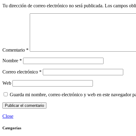
Tu dirección de correo electrónico no será publicada.
Los campos obli
Comentario
*
Nombre
*
Correo electrónico
*
Web
Guarda mi nombre, correo electrónico y web en este navegador p
Close
Categorías