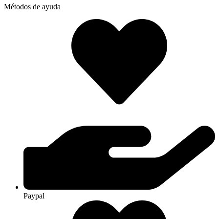
Métodos de ayuda
Paypal