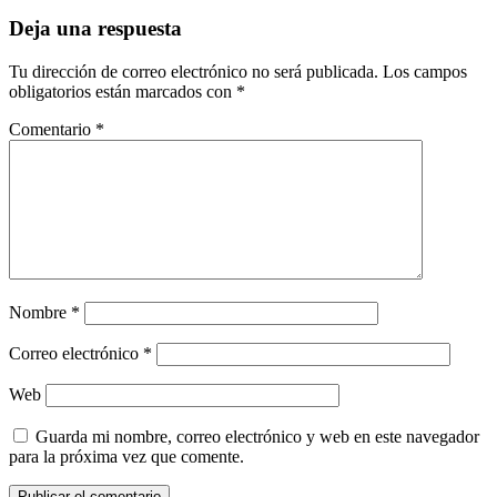
Deja una respuesta
Tu dirección de correo electrónico no será publicada.
Los campos
obligatorios están marcados con
*
Comentario
*
Nombre
*
Correo electrónico
*
Web
Guarda mi nombre, correo electrónico y web en este navegador
para la próxima vez que comente.