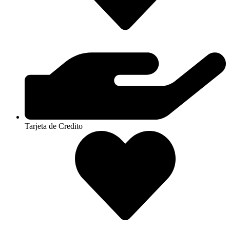
Tarjeta de Credito