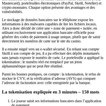
Mastercard), portefeuilles électroniques (PayPal, Skrill, Neteller) et
crypto‑monnaies. Chaque option présente des avantages et des
vulnérabilités.
Le stockage de données bancaires sur le téléphone expose les
informations à des malwares capables de lire les fichiers locaux.
Alex a donc décidé de créer une « zone de paiement » isolée, en
utilisant exclusivement son application bancaire officielle pour
générer des codes de paiement à usage unique, plutôt que de saisir
directement les numéros de carte sur le site du casino.
Il a ensuite migré vers un e‑wallet sécurisé. En reliant son compte
Skrill à son compte de jeu, il a pu effectuer des dépôts instantanés
sans jamais exposer le numéro de carte. Le portefeuille a appliqué la
tokenisation : le numéro réel est remplacé par un jeton
alphanumérique qui ne peut être réutilisé.
Parmi les bonnes pratiques, on compte : la tokenisation, le refus de
stocker le CVV, et la vérification d’adresse (AVS) qui compare
l’adresse de facturation avec celle enregistrée par la banque.
La tokenisation expliquée en 3 minutes – 150 mots
Le joueur saisit ses informations bancaires dans l’application
de paiement.