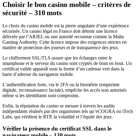
Choisir le bon casino mobile – critères de
sécurité – 310 mots
Le choix du casino mobile est la pierre angulaire d’une expérience
sécurisée. Un casino légal en France doit détenir une licence
délivrée par l’ARJEL ou une autorité reconnue comme la Malta
Gaming Authority. Cette licence impose des exigences strictes en
matière de protection des joueurs et de transparence des jeux.
Le chiffrement SSL/TLS assure que les échanges entre le
smartphone et le serveur du casino sont cryptés de bout en bout. Un
certificat valide apparaît sous la forme d’un cadenas vert dans la
barre d’adresse du navigateur mobile.
L’authentification forte, via le 2FA ou la biométrie (empreinte
digitale, reconnaissance faciale), empêche les accès non autorisés
même si les identifiants sont compromis.
Enfin, la réputation du casino se mesure à travers les audits
indépendants réalisés par des organismes tels qu’eCOGRA ou iTech
Labs, qui vérifient le RTP, la volatilité et l’équité des jeux.
Vérifier la présence du certificat SSL dans le
navigateur mobile – 130 mots