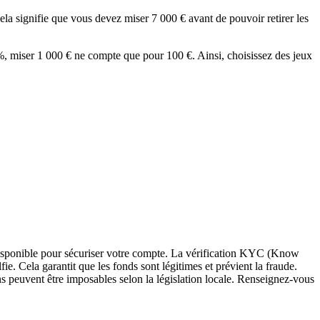
la signifie que vous devez miser 7 000 € avant de pouvoir retirer les
, miser 1 000 € ne compte que pour 100 €. Ainsi, choisissez des jeux
t disponible pour sécuriser votre compte. La vérification KYC (Know
fie. Cela garantit que les fonds sont légitimes et prévient la fraude.
s peuvent être imposables selon la législation locale. Renseignez-vous