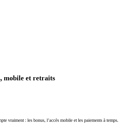
 mobile et retraits
pte vraiment : les bonus, l’accès mobile et les paiements à temps.