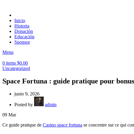
Inicio
Historia
Donación
Educación
Sponsor
Menu
0
items
$
0.00
Uncategorized
Space Fortuna : guide pratique pour bonus,
junio 9, 2026
Posted by
admin
09
Mar
Ce guide pratique de
Casino space fortuna
se concentre sur ce qui com