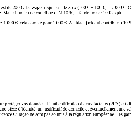
est de 200 €. Le wager requis est de 35 x (100 € + 100 €) = 7 000 €. Ce
 Mais si un jeu ne contribue qu’à 10 %, il faudra miser 10 fois plus.
 1 000 €, cela compte pour 1 000 €. Au blackjack qui contribue à 10 %
 pour protéger vos données. L’authentification à deux facteurs (2FA) es
ne pièce d’identité, un justificatif de domicile et éventuellement une sel
icence Curaçao ne sont pas soumis à la régulation européenne ; les gain