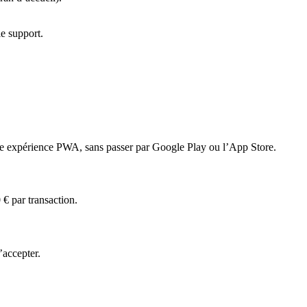
le support.
 une expérience PWA, sans passer par Google Play ou l’App Store.
 € par transaction.
’accepter.