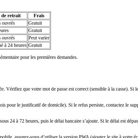
 de retrait
Frais
s ouvrés
Gratuit
eures
Gratuit
s ouvrés
Peut varier
né à 24 heures
Gratuit
plémentaire pour les premières demandes.
. Vérifiez que votre mot de passe est correct (sensible à la casse). Si le
pour le justificatif de domicile). Si le refus persiste, contactez le supp
sous 24 à 72 heures, puis le délai bancaire s’ajoute. Si le délai est dépas
mobile, assurez-vous d’utiliser la version PWA (ajoutez le site à votre éc