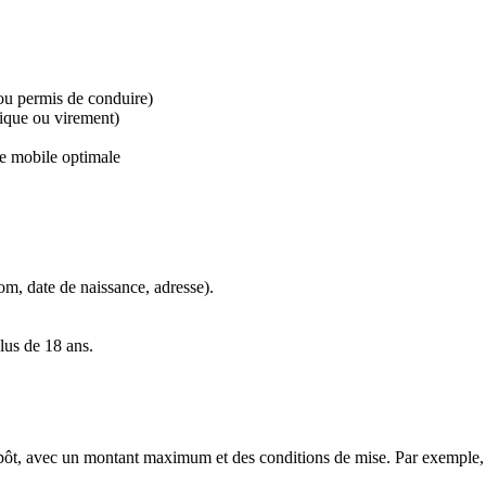
é ou permis de conduire)
nique ou virement)
ce mobile optimale
om, date de naissance, adresse).
lus de 18 ans.
ôt, avec un montant maximum et des conditions de mise. Par exemple,