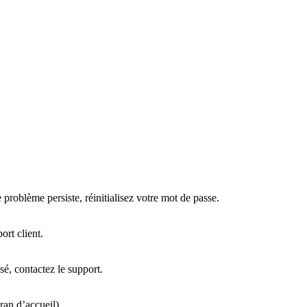
 problème persiste, réinitialisez votre mot de passe.
ort client.
sé, contactez le support.
ran d’accueil).