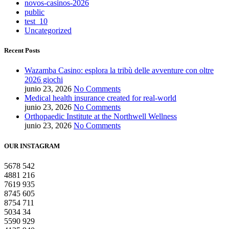
novos-casinos-2026
public
test_10
Uncategorized
Recent Posts
Wazamba Casino: esplora la tribù delle avventure con oltre
2026 giochi
junio 23, 2026
No Comments
Medical health insurance created for real-world
junio 23, 2026
No Comments
Orthopaedic Institute at the Northwell Wellness
junio 23, 2026
No Comments
OUR INSTAGRAM
5678
542
4881
216
7619
935
8745
605
8754
711
5034
34
5590
929