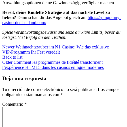
Auszahlungsoptionen deine Gewinne zügig verfügbar machen.
Bereit, deine Roulette‑Strategie auf das nächste Level zu
heben?
Dann schau dir das Angebot gleich an:
https://spingranny-
casino-deutschland.com/
Spiele verantwortungsbewusst und setze dir klare Limits, bevor du
loslegst. Viel Erfolg an den Tischen!
Newer
Weihnachtszauber im N1 Casino: Wie das exklusive
VIP‑Programm Ihr Fest veredelt
Back to list
Older
Comment les programmes de fidélité transforment
l’expérience HTML5 dans les casinos en ligne modernes
Deja una respuesta
Tu dirección de correo electrónico no será publicada.
Los campos
obligatorios están marcados con
*
Comentario
*