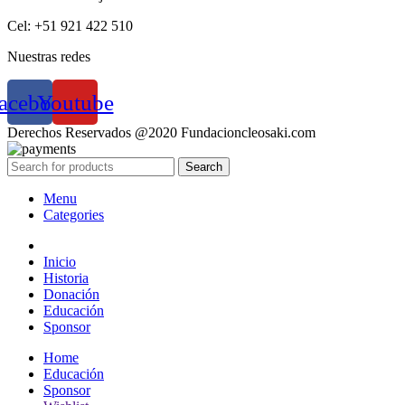
Cel: +51 921 422 510
Nuestras redes
acebook
Youtube
Derechos Reservados @2020 Fundacioncleosaki.com
Search
Menu
Categories
Inicio
Historia
Donación
Educación
Sponsor
Home
Educación
Sponsor