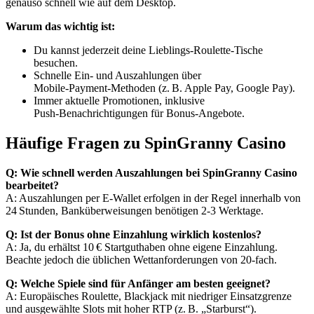
genauso schnell wie auf dem Desktop.
Warum das wichtig ist:
Du kannst jederzeit deine Lieblings‑Roulette‑Tische
besuchen.
Schnelle Ein- und Auszahlungen über
Mobile‑Payment‑Methoden (z. B. Apple Pay, Google Pay).
Immer aktuelle Promotionen, inklusive
Push‑Benachrichtigungen für Bonus‑Angebote.
Häufige Fragen zu SpinGranny Casino
Q: Wie schnell werden Auszahlungen bei SpinGranny Casino
bearbeitet?
A: Auszahlungen per E‑Wallet erfolgen in der Regel innerhalb von
24 Stunden, Banküberweisungen benötigen 2‑3 Werktage.
Q: Ist der Bonus ohne Einzahlung wirklich kostenlos?
A: Ja, du erhältst 10 € Startguthaben ohne eigene Einzahlung.
Beachte jedoch die üblichen Wettanforderungen von 20‑fach.
Q: Welche Spiele sind für Anfänger am besten geeignet?
A: Europäisches Roulette, Blackjack mit niedriger Einsatzgrenze
und ausgewählte Slots mit hoher RTP (z. B. „Starburst“).