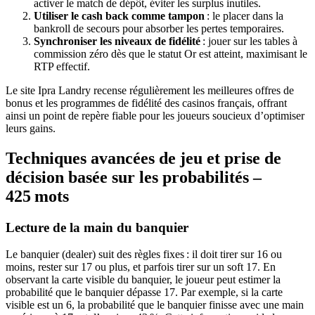
activer le match de dépôt, éviter les surplus inutiles.
Utiliser le cash back comme tampon
: le placer dans la
bankroll de secours pour absorber les pertes temporaires.
Synchroniser les niveaux de fidélité
: jouer sur les tables à
commission zéro dès que le statut Or est atteint, maximisant le
RTP effectif.
Le site Ipra Landry recense régulièrement les meilleures offres de
bonus et les programmes de fidélité des casinos français, offrant
ainsi un point de repère fiable pour les joueurs soucieux d’optimiser
leurs gains.
Techniques avancées de jeu et prise de
décision basée sur les probabilités –
425 mots
Lecture de la main du banquier
Le banquier (dealer) suit des règles fixes : il doit tirer sur 16 ou
moins, rester sur 17 ou plus, et parfois tirer sur un soft 17. En
observant la carte visible du banquier, le joueur peut estimer la
probabilité que le banquier dépasse 17. Par exemple, si la carte
visible est un 6, la probabilité que le banquier finisse avec une main