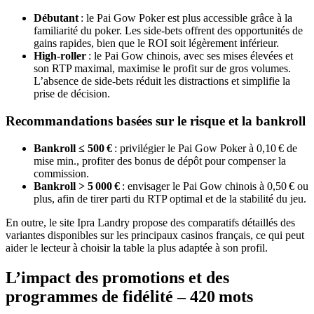
Débutant
: le Pai Gow Poker est plus accessible grâce à la
familiarité du poker. Les side‑bets offrent des opportunités de
gains rapides, bien que le ROI soit légèrement inférieur.
High‑roller
: le Pai Gow chinois, avec ses mises élevées et
son RTP maximal, maximise le profit sur de gros volumes.
L’absence de side‑bets réduit les distractions et simplifie la
prise de décision.
Recommandations basées sur le risque et la bankroll
Bankroll ≤ 500 €
: privilégier le Pai Gow Poker à 0,10 € de
mise min., profiter des bonus de dépôt pour compenser la
commission.
Bankroll > 5 000 €
: envisager le Pai Gow chinois à 0,50 € ou
plus, afin de tirer parti du RTP optimal et de la stabilité du jeu.
En outre, le site Ipra Landry propose des comparatifs détaillés des
variantes disponibles sur les principaux casinos français, ce qui peut
aider le lecteur à choisir la table la plus adaptée à son profil.
L’impact des promotions et des
programmes de fidélité – 420 mots