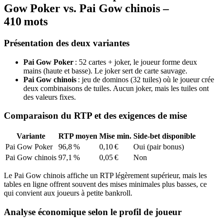
Gow Poker vs. Pai Gow chinois –
410 mots
Présentation des deux variantes
Pai Gow Poker
: 52 cartes + joker, le joueur forme deux
mains (haute et basse). Le joker sert de carte sauvage.
Pai Gow chinois
: jeu de dominos (32 tuiles) où le joueur crée
deux combinaisons de tuiles. Aucun joker, mais les tuiles ont
des valeurs fixes.
Comparaison du RTP et des exigences de mise
Variante
RTP moyen
Mise min.
Side‑bet disponible
Pai Gow Poker
96,8 %
0,10 €
Oui (pair bonus)
Pai Gow chinois
97,1 %
0,05 €
Non
Le Pai Gow chinois affiche un RTP légèrement supérieur, mais les
tables en ligne offrent souvent des mises minimales plus basses, ce
qui convient aux joueurs à petite bankroll.
Analyse économique selon le profil de joueur