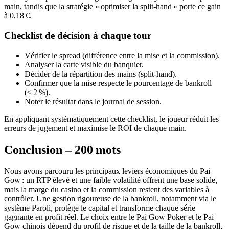
main, tandis que la stratégie « optimiser la split‑hand » porte ce gain
à 0,18 €.
Checklist de décision à chaque tour
Vérifier le spread (différence entre la mise et la commission).
Analyser la carte visible du banquier.
Décider de la répartition des mains (split‑hand).
Confirmer que la mise respecte le pourcentage de bankroll
(≤ 2 %).
Noter le résultat dans le journal de session.
En appliquant systématiquement cette checklist, le joueur réduit les
erreurs de jugement et maximise le ROI de chaque main.
Conclusion – 200 mots
Nous avons parcouru les principaux leviers économiques du Pai
Gow : un RTP élevé et une faible volatilité offrent une base solide,
mais la marge du casino et la commission restent des variables à
contrôler. Une gestion rigoureuse de la bankroll, notamment via le
système Paroli, protège le capital et transforme chaque série
gagnante en profit réel. Le choix entre le Pai Gow Poker et le Pai
Gow chinois dépend du profil de risque et de la taille de la bankroll,