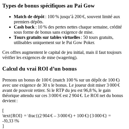
Types de bonus spécifiques au Pai Gow
Match de dépôt
: 100 % jusqu’à 200 €, souvent limité aux
premiers dépôts.
Cash back
: 10 % des pertes nettes chaque semaine, crédité
sous forme de bonus sans exigence de mise.
Tours gratuits sur tables virtuelles
: 50 tours gratuits,
utilisables uniquement sur le Pai Gow Poker.
Ces offres augmentent le capital de jeu initial, mais il faut toujours
vérifier les exigences de mise (wagering).
Calcul du vrai ROI d’un bonus
Prenons un bonus de 100 € (match 100 % sur un dépôt de 100 €)
avec une exigence de 30 x le bonus. Le joueur doit miser 3 000 €
avant de pouvoir retirer. Si le RTP du jeu est 96,8 %, le gain
théorique attendu sur ces 3 000 € est 2 904 €. Le ROI net du bonus
devient :
[
\text{ROI} = \frac{(2 904 € – 3 000 €) + 100 €}{3 000 €} =
-!0,33 \%
]