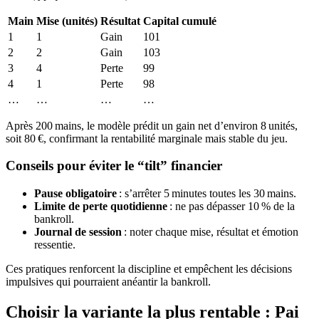
Main
Mise (unités)
Résultat
Capital cumulé
1
1
Gain
101
2
2
Gain
103
3
4
Perte
99
4
1
Perte
98
…
…
…
…
Après 200 mains, le modèle prédit un gain net d’environ 8 unités,
soit 80 €, confirmant la rentabilité marginale mais stable du jeu.
Conseils pour éviter le “tilt” financier
Pause obligatoire
: s’arrêter 5 minutes toutes les 30 mains.
Limite de perte quotidienne
: ne pas dépasser 10 % de la
bankroll.
Journal de session
: noter chaque mise, résultat et émotion
ressentie.
Ces pratiques renforcent la discipline et empêchent les décisions
impulsives qui pourraient anéantir la bankroll.
Choisir la variante la plus rentable : Pai