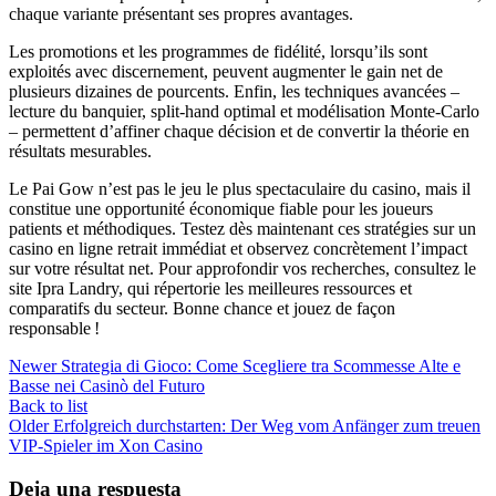
chaque variante présentant ses propres avantages.
Les promotions et les programmes de fidélité, lorsqu’ils sont
exploités avec discernement, peuvent augmenter le gain net de
plusieurs dizaines de pourcents. Enfin, les techniques avancées –
lecture du banquier, split‑hand optimal et modélisation Monte‑Carlo
– permettent d’affiner chaque décision et de convertir la théorie en
résultats mesurables.
Le Pai Gow n’est pas le jeu le plus spectaculaire du casino, mais il
constitue une opportunité économique fiable pour les joueurs
patients et méthodiques. Testez dès maintenant ces stratégies sur un
casino en ligne retrait immédiat et observez concrètement l’impact
sur votre résultat net. Pour approfondir vos recherches, consultez le
site Ipra Landry, qui répertorie les meilleures ressources et
comparatifs du secteur. Bonne chance et jouez de façon
responsable !
Newer
Strategia di Gioco: Come Scegliere tra Scommesse Alte e
Basse nei Casinò del Futuro
Back to list
Older
Erfolgreich durchstarten: Der Weg vom Anfänger zum treuen
VIP‑Spieler im Xon Casino
Deja una respuesta