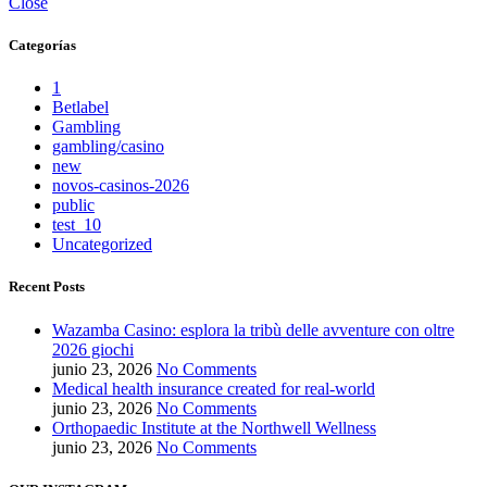
Close
Categorías
1
Betlabel
Gambling
gambling/casino
new
novos-casinos-2026
public
test_10
Uncategorized
Recent Posts
Wazamba Casino: esplora la tribù delle avventure con oltre
2026 giochi
junio 23, 2026
No Comments
Medical health insurance created for real-world
junio 23, 2026
No Comments
Orthopaedic Institute at the Northwell Wellness
junio 23, 2026
No Comments