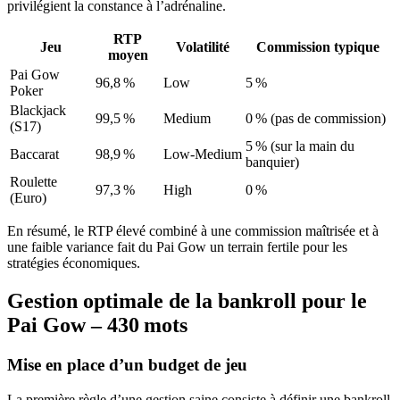
privilégient la constance à l’adrénaline.
RTP
Jeu
Volatilité
Commission typique
moyen
Pai Gow
96,8 %
Low
5 %
Poker
Blackjack
99,5 %
Medium
0 % (pas de commission)
(S17)
5 % (sur la main du
Baccarat
98,9 %
Low‑Medium
banquier)
Roulette
97,3 %
High
0 %
(Euro)
En résumé, le RTP élevé combiné à une commission maîtrisée et à
une faible variance fait du Pai Gow un terrain fertile pour les
stratégies économiques.
Gestion optimale de la bankroll pour le
Pai Gow – 430 mots
Mise en place d’un budget de jeu
La première règle d’une gestion saine consiste à définir une bankroll