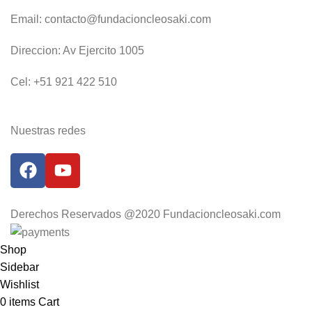
Email: contacto@fundacioncleosaki.com
Direccion: Av Ejercito 1005
Cel: +51 921 422 510
Nuestras redes
Derechos Reservados @2020 Fundacioncleosaki.com
Shop
Sidebar
Wishlist
0
items
Cart