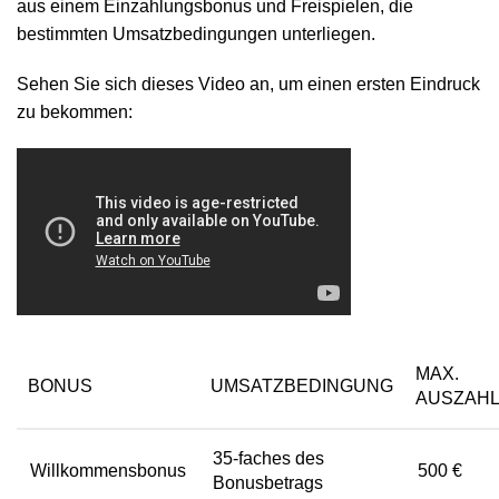
aus einem Einzahlungsbonus und Freispielen, die
bestimmten Umsatzbedingungen unterliegen.
Sehen Sie sich dieses Video an, um einen ersten Eindruck
zu bekommen:
MAX.
BONUS
UMSATZBEDINGUNG
AUSZAH
35-faches des
Willkommensbonus
500 €
Bonusbetrags