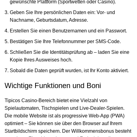
gewünschte Plattform (Sportwetten oder Casino).
Geben Sie Ihre persönlichen Daten ein: Vor- und
Nachname, Geburtsdatum, Adresse.
Erstellen Sie einen Benutzernamen und ein Passwort.
Bestätigen Sie Ihre Telefonnummer per SMS-Code.
Schließen Sie die Identitätsprüfung ab – laden Sie eine
Kopie Ihres Ausweises hoch.
Sobald die Daten geprüft wurden, ist Ihr Konto aktiviert.
Wichtige Funktionen und Boni
Tipicos Casino-Bereich bietet eine Vielzahl von
Spielautomaten, Tischspielen und Live-Dealer-Spielen.
Die mobile Website ist als progressive Web-App (PWA)
optimiert – Sie können sie über den Browser auf Ihrem
Startbildschirm speichern. Der Willkommensbonus besteht