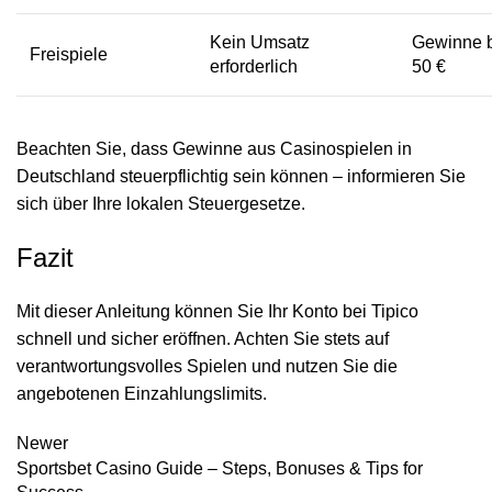
Kein Umsatz
Gewinne b
Freispiele
erforderlich
50 €
Beachten Sie, dass Gewinne aus Casinospielen in
Deutschland steuerpflichtig sein können – informieren Sie
sich über Ihre lokalen Steuergesetze.
Fazit
Mit dieser Anleitung können Sie Ihr Konto bei Tipico
schnell und sicher eröffnen. Achten Sie stets auf
verantwortungsvolles Spielen und nutzen Sie die
angebotenen Einzahlungslimits.
Newer
Sportsbet Casino Guide – Steps, Bonuses & Tips for