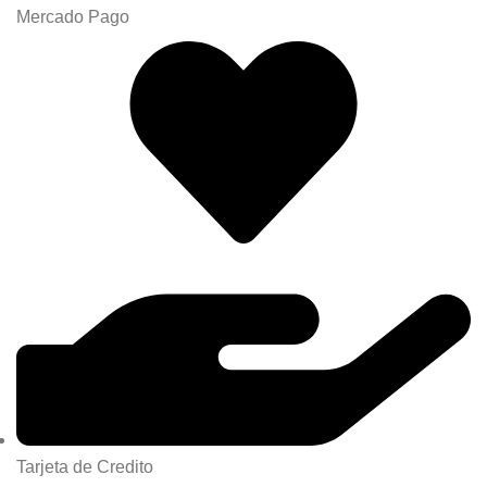
Mercado Pago
Tarjeta de Credito