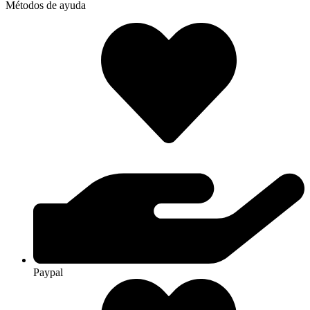
Métodos de ayuda
Paypal