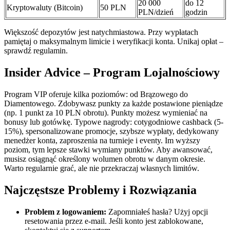
20 000
do 12
Kryptowaluty (Bitcoin)
50 PLN
PLN/dzień
godzin
Większość depozytów jest natychmiastowa. Przy wypłatach
pamiętaj o maksymalnym limicie i weryfikacji konta. Unikaj opłat –
sprawdź regulamin.
Insider Advice – Program Lojalnościowy
Program VIP oferuje kilka poziomów: od Brązowego do
Diamentowego. Zdobywasz punkty za każde postawione pieniądze
(np. 1 punkt za 10 PLN obrotu). Punkty możesz wymieniać na
bonusy lub gotówkę. Typowe nagrody: cotygodniowe cashback (5-
15%), spersonalizowane promocje, szybsze wypłaty, dedykowany
menedżer konta, zaproszenia na turnieje i eventy. Im wyższy
poziom, tym lepsze stawki wymiany punktów. Aby awansować,
musisz osiągnąć określony wolumen obrotu w danym okresie.
Warto regularnie grać, ale nie przekraczaj własnych limitów.
Najczęstsze Problemy i Rozwiązania
Problem z logowaniem:
Zapomniałeś hasła? Użyj opcji
resetowania przez e-mail. Jeśli konto jest zablokowane,