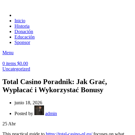
Inicio
Historia
Donación
Educación
Sponsor
Menu
0
items
$
0.00
Uncategorized
Total Casino Poradnik: Jak Grać,
Wypłacać i Wykorzystać Bonusy
junio 18, 2026
Posted by
admin
25
Abr
This practical guide to
https://total-casino-pl.eu/
focuses on what