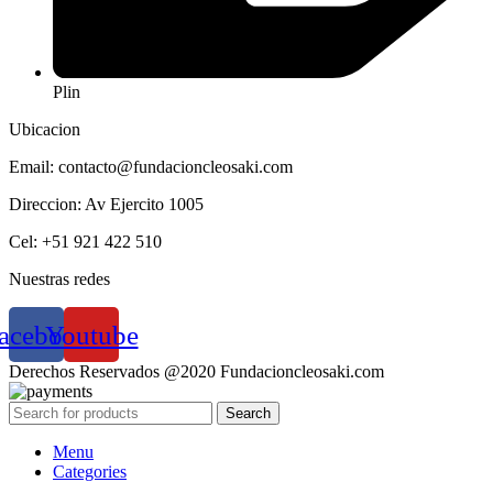
Plin
Ubicacion
Email: contacto@fundacioncleosaki.com
Direccion: Av Ejercito 1005
Cel: +51 921 422 510
Nuestras redes
acebook
Youtube
Derechos Reservados @2020 Fundacioncleosaki.com
Search
Menu
Categories