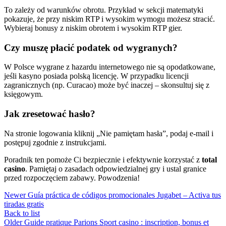
To zależy od warunków obrotu. Przykład w sekcji matematyki
pokazuje, że przy niskim RTP i wysokim wymogu możesz stracić.
Wybieraj bonusy z niskim obrotem i wysokim RTP gier.
Czy muszę płacić podatek od wygranych?
W Polsce wygrane z hazardu internetowego nie są opodatkowane,
jeśli kasyno posiada polską licencję. W przypadku licencji
zagranicznych (np. Curacao) może być inaczej – skonsultuj się z
księgowym.
Jak zresetować hasło?
Na stronie logowania kliknij „Nie pamiętam hasła”, podaj e-mail i
postępuj zgodnie z instrukcjami.
Poradnik ten pomoże Ci bezpiecznie i efektywnie korzystać z
total
casino
. Pamiętaj o zasadach odpowiedzialnej gry i ustal granice
przed rozpoczęciem zabawy. Powodzenia!
Newer
Guía práctica de códigos promocionales Jugabet – Activa tus
tiradas gratis
Back to list
Older
Guide pratique Parions Sport casino : inscription, bonus et