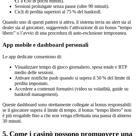
€1 a €50 in pochi minuti).
Sessioni prolungate senza pause (oltre 90 minuti).
Cicli di perdita superiori al 75 % del bankroll.
Quando uno di questi pattern si attiva, il sistema invia un alert sia al
dealer sia al giocatore, suggerendo l’attivazione di un bonus “tempo
libero” o l’avvio di una procedura di auto‑esclusione temporanea.
App mobile e dashboard personali
Le app dedicate consentono di:
Visualizzare tempo di gioco giornaliero, spesa totale e RTP
medio delle sessioni.
Attivare notifiche push quando si supera il 50 % del limite di
perdita impostato.
Accedere a contenuti formativi (video su volatilità, guide su
bankroll management).
Queste dashboard sono strettamente collegate ai bonus responsabili:
se il giocatore supera il limite di tempo, il bonus “tempo libero” non
è più erogabile fino a che non venga effettuata una pausa di almeno
30 minuti.
5. Come i casinò possono promuovere una