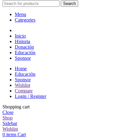
Search
Menu
Categories
Inicio
Historia
Donación
Educación
Sponsor
Home
Educación
Sponsor
Wishlist
Compare
Login / Register
Shopping cart
Close
Shop
Sidebar
Wishlist
0
items
Cart