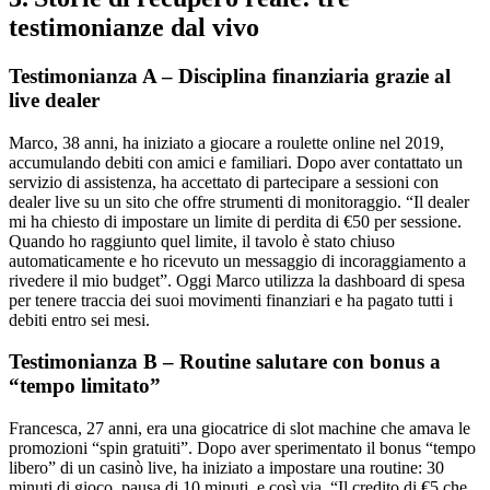
testimonianze dal vivo
Testimonianza A – Disciplina finanziaria grazie al
live dealer
Marco, 38 anni, ha iniziato a giocare a roulette online nel 2019,
accumulando debiti con amici e familiari. Dopo aver contattato un
servizio di assistenza, ha accettato di partecipare a sessioni con
dealer live su un sito che offre strumenti di monitoraggio. “Il dealer
mi ha chiesto di impostare un limite di perdita di €50 per sessione.
Quando ho raggiunto quel limite, il tavolo è stato chiuso
automaticamente e ho ricevuto un messaggio di incoraggiamento a
rivedere il mio budget”. Oggi Marco utilizza la dashboard di spesa
per tenere traccia dei suoi movimenti finanziari e ha pagato tutti i
debiti entro sei mesi.
Testimonianza B – Routine salutare con bonus a
“tempo limitato”
Francesca, 27 anni, era una giocatrice di slot machine che amava le
promozioni “spin gratuiti”. Dopo aver sperimentato il bonus “tempo
libero” di un casinò live, ha iniziato a impostare una routine: 30
minuti di gioco, pausa di 10 minuti, e così via. “Il credito di €5 che