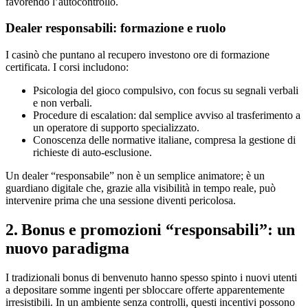
favorendo l’autocontrollo.
Dealer responsabili: formazione e ruolo
I casinò che puntano al recupero investono ore di formazione
certificata. I corsi includono:
Psicologia del gioco compulsivo, con focus su segnali verbali
e non verbali.
Procedure di escalation: dal semplice avviso al trasferimento a
un operatore di supporto specializzato.
Conoscenza delle normative italiane, compresa la gestione di
richieste di auto‑esclusione.
Un dealer “responsabile” non è un semplice animatore; è un
guardiano digitale che, grazie alla visibilità in tempo reale, può
intervenire prima che una sessione diventi pericolosa.
2. Bonus e promozioni “responsabili”: un
nuovo paradigma
I tradizionali bonus di benvenuto hanno spesso spinto i nuovi utenti
a depositare somme ingenti per sbloccare offerte apparentemente
irresistibili. In un ambiente senza controlli, questi incentivi possono