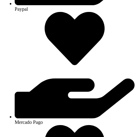
Paypal
Mercado Pago