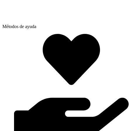
Métodos de ayuda