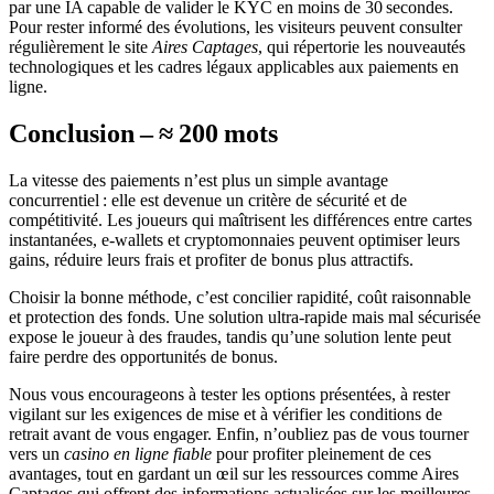
par une IA capable de valider le KYC en moins de 30 secondes.
Pour rester informé des évolutions, les visiteurs peuvent consulter
régulièrement le site
Aires Captages
, qui répertorie les nouveautés
technologiques et les cadres légaux applicables aux paiements en
ligne.
Conclusion – ≈ 200 mots
La vitesse des paiements n’est plus un simple avantage
concurrentiel : elle est devenue un critère de sécurité et de
compétitivité. Les joueurs qui maîtrisent les différences entre cartes
instantanées, e‑wallets et cryptomonnaies peuvent optimiser leurs
gains, réduire leurs frais et profiter de bonus plus attractifs.
Choisir la bonne méthode, c’est concilier rapidité, coût raisonnable
et protection des fonds. Une solution ultra‑rapide mais mal sécurisée
expose le joueur à des fraudes, tandis qu’une solution lente peut
faire perdre des opportunités de bonus.
Nous vous encourageons à tester les options présentées, à rester
vigilant sur les exigences de mise et à vérifier les conditions de
retrait avant de vous engager. Enfin, n’oubliez pas de vous tourner
vers un
casino en ligne fiable
pour profiter pleinement de ces
avantages, tout en gardant un œil sur les ressources comme Aires
Captages qui offrent des informations actualisées sur les meilleures