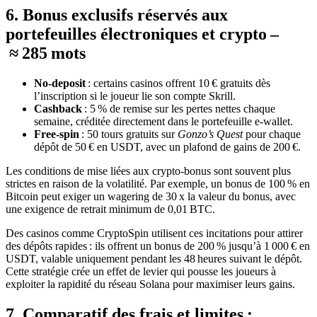
6. Bonus exclusifs réservés aux
portefeuilles électroniques et crypto –
≈ 285 mots
No‑deposit
: certains casinos offrent 10 € gratuits dès
l’inscription si le joueur lie son compte Skrill.
Cashback
: 5 % de remise sur les pertes nettes chaque
semaine, créditée directement dans le portefeuille e‑wallet.
Free‑spin
: 50 tours gratuits sur
Gonzo’s Quest
pour chaque
dépôt de 50 € en USDT, avec un plafond de gains de 200 €.
Les conditions de mise liées aux crypto‑bonus sont souvent plus
strictes en raison de la volatilité. Par exemple, un bonus de 100 % en
Bitcoin peut exiger un wagering de 30 x la valeur du bonus, avec
une exigence de retrait minimum de 0,01 BTC.
Des casinos comme CryptoSpin utilisent ces incitations pour attirer
des dépôts rapides : ils offrent un bonus de 200 % jusqu’à 1 000 € en
USDT, valable uniquement pendant les 48 heures suivant le dépôt.
Cette stratégie crée un effet de levier qui pousse les joueurs à
exploiter la rapidité du réseau Solana pour maximiser leurs gains.
7. Comparatif des frais et limites :