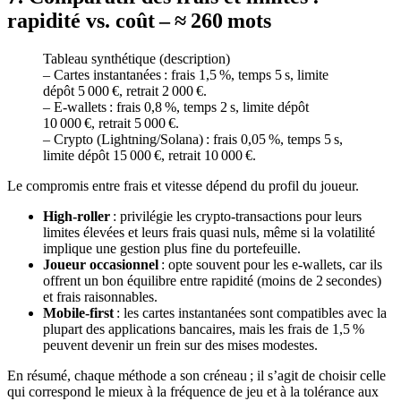
rapidité vs. coût – ≈ 260 mots
Tableau synthétique (description)
– Cartes instantanées : frais 1,5 %, temps 5 s, limite
dépôt 5 000 €, retrait 2 000 €.
– E‑wallets : frais 0,8 %, temps 2 s, limite dépôt
10 000 €, retrait 5 000 €.
– Crypto (Lightning/Solana) : frais 0,05 %, temps 5 s,
limite dépôt 15 000 €, retrait 10 000 €.
Le compromis entre frais et vitesse dépend du profil du joueur.
High‑roller
: privilégie les crypto‑transactions pour leurs
limites élevées et leurs frais quasi nuls, même si la volatilité
implique une gestion plus fine du portefeuille.
Joueur occasionnel
: opte souvent pour les e‑wallets, car ils
offrent un bon équilibre entre rapidité (moins de 2 secondes)
et frais raisonnables.
Mobile‑first
: les cartes instantanées sont compatibles avec la
plupart des applications bancaires, mais les frais de 1,5 %
peuvent devenir un frein sur des mises modestes.
En résumé, chaque méthode a son créneau ; il s’agit de choisir celle
qui correspond le mieux à la fréquence de jeu et à la tolérance aux