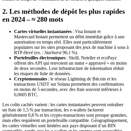
2. Les méthodes de dépôt les plus rapides
en 2024 – ≈ 280 mots
Cartes virtuelles instantanées
: Visa Instant et
Mastercard Instant permettent un débit immédiat grâce à une
autorisation en temps réel. Elles sont particulièrement
populaires sur les sites proposant des jeux de machine à sous à
RTP élevé (ex. :
Starburst
96,1 %).
Portefeuilles électroniques
: Skrill, Neteller et ecoPayz
offrent des API qui renvoient un statut « approuvé » en moins
de deux secondes. Leur infrastructure de tokenisation réduit
les risques de fuite de données.
Cryptomonnaies
: le réseau Lightning de Bitcoin et les
transactions USDT sur Solana permettent des confirmations
en moins de 5 secondes, avec des frais souvent inférieurs à
0,0005 BTC.
Les coûts cachés varient : les cartes instantanées peuvent entraîner
un frais de 1,5 % par transaction, les e‑wallets facturent
généralement 0,8 % et les crypto‑transactions sont presque gratuites,
mais elles requièrent un portefeuille compatible. Géographiquement,
les cartes virtuelles sont limitées aux pays disposant d’un BIN
compatible, tandis que les e‑wallets et les cryptos sont accessibles