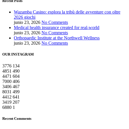
Recent Posts
Wazamba Casino: esplora la tribù delle avventure con oltre
2026 giochi
junio 23, 2026
No Comments
Medical health insurance created for real-world
junio 23, 2026
No Comments
Orthopaedic Institute at the Northwell Wellness
junio 23, 2026
No Comments
OUR INSTAGRAM
3776
134
4851
490
4471
604
7000
406
3406
467
8031
499
4412
641
3419
207
6880
1
Recent Comments