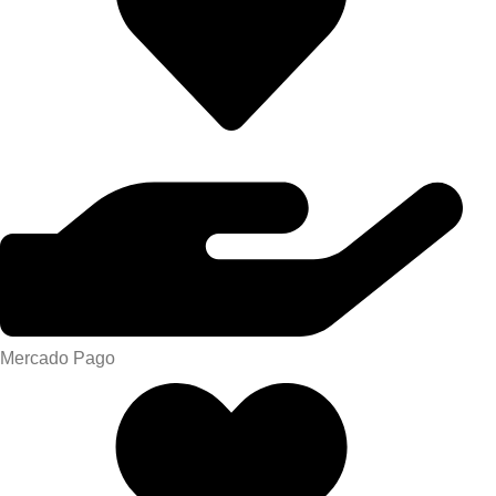
Mercado Pago