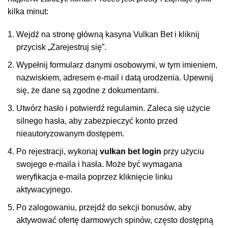
kilka minut:
Wejdź na stronę główną kasyna Vulkan Bet i kliknij
przycisk „Zarejestruj się”.
Wypełnij formularz danymi osobowymi, w tym imieniem,
nazwiskiem, adresem e-mail i datą urodzenia. Upewnij
się, że dane są zgodne z dokumentami.
Utwórz hasło i potwierdź regulamin. Zaleca się użycie
silnego hasła, aby zabezpieczyć konto przed
nieautoryzowanym dostępem.
Po rejestracji, wykonaj
vulkan bet login
przy użyciu
swojego e-maila i hasła. Może być wymagana
weryfikacja e-maila poprzez kliknięcie linku
aktywacyjnego.
Po zalogowaniu, przejdź do sekcji bonusów, aby
aktywować ofertę darmowych spinów, często dostępną