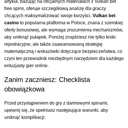
artykuł, bazując na oficjalnych materiałach z
Vulkan bet
free spins
, oferuje szczegółową analizę dla graczy
chcących maksymalizować swoje korzyści.
Vulkan bet
casino
to popularna platforma w Polsce, znana z szerokiej
oferty bonusowej, ale wymaga zrozumienia mechanizmów,
aby uniknąć pułapek. Poniżej znajdziesz nie tylko kroki
rejestracyjne, ale także zaawansowaną strategię
matematyczną i wskazówki dotyczące bezpieczeństwa, co
czyni ten przewodnik niezbędnym narzędziem dla każdego
entuzjasty gier online.
Zanim zaczniesz: Checklista
obowiązkowa
Przed przystąpieniem do gry z darmowymi spinami,
upewnij się, że spełniasz następujące warunki, aby
uniknąć komplikacji: