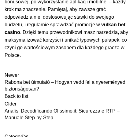
bonusowej, po wykorzystanie aplikacji mobilnej – każdy
krok ma znaczenie. Pamiętaj, aby zawsze grać
odpowiedzialnie, dostosowując stawki do swojego
budżetu, i regularnie sprawdzać promocje w
vulkan bet
casino
. Dzięki temu przewodnikowi masz narzędzia, aby
maksymalizować korzyści i unikać typowych pułapek, co
czyni go wartościowym zasobem dla każdego gracza w
Polsce.
Newer
Rabona bet útmutató – Hogyan vedd fel a nyereményed
biztonságosan?
Back to list
Older
Analisi Decodificando Olissimo.it: Sicurezza e RTP –
Manuale Step-by-Step
Categorías