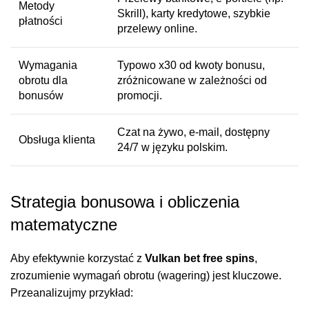
Metody
Skrill), karty kredytowe, szybkie
płatności
przelewy online.
Wymagania
Typowo x30 od kwoty bonusu,
obrotu dla
zróżnicowane w zależności od
bonusów
promocji.
Czat na żywo, e-mail, dostępny
Obsługa klienta
24/7 w języku polskim.
Strategia bonusowa i obliczenia
matematyczne
Aby efektywnie korzystać z
Vulkan bet free spins
,
zrozumienie wymagań obrotu (wagering) jest kluczowe.
Przeanalizujmy przykład: