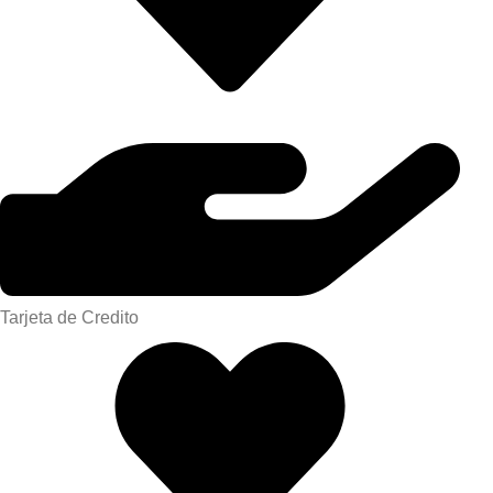
Tarjeta de Credito