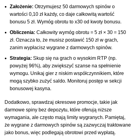
Założenie:
Otrzymujesz 50 darmowych spinów o
wartości 0,10 zł każdy, co daje całkowitą wartość
bonusu 5 zł. Wymóg obrotu to x30 od kwoty bonusu.
Obliczenia:
Całkowity wymóg obrotu = 5 zł × 30 = 150
zł. Oznacza to, że musisz postawić 150 zł w grach,
zanim wypłacisz wygrane z darmowych spinów.
Strategia:
Skup się na grach o wysokim RTP (np.
powyżej 96%), aby zwiększyć szanse na spełnienie
wymogu. Unikaj gier z niskim współczynnikiem, które
mogą szybko zużyć saldo. Monitoruj postęp w sekcji
bonusowej kasyna.
Dodatkowo, sprawdzaj okresowe promocje, takie jak
darmowe spiny bez depozytu, które oferują niższe
wymagania, ale często mają limity wygranych. Pamiętaj,
że wygrane z darmowych spinów są zazwyczaj traktowane
jako bonus, więc podlegają obrotowi przed wypłatą.