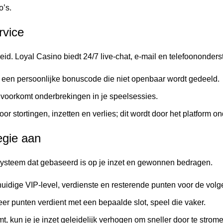
o’s.
rvice
id. Loyal Casino biedt 24/7 live‑chat, e‑mail en telefoononders
e een persoonlijke bonuscode die niet openbaar wordt gedeeld.
 voorkomt onderbrekingen in je speelsessies.
voor stortingen, inzetten en verlies; dit wordt door het platform o
egie aan
ysteem dat gebaseerd is op je inzet en gewonnen bedragen.
huidige VIP‑level, verdienste en resterende punten voor de vol
eer punten verdient met een bepaalde slot, speel die vaker.
, kun je je inzet geleidelijk verhogen om sneller door te strome