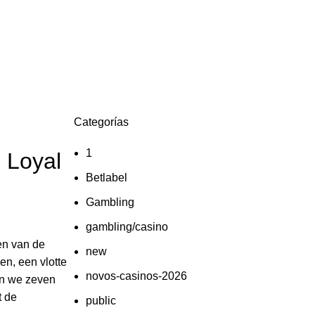
Categorías
1
 Loyal
Betlabel
Gambling
gambling/casino
en van de
new
en, een vlotte
novos-casinos-2026
gen we zeven
t de
public