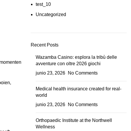
test_10
Uncategorized
Recent Posts
Wazamba Casino: esplora la tribù delle
elmomenten
avventure con oltre 2026 giochi
junio 23, 2026
No Comments
ooien,
Medical health insurance created for real-
world
junio 23, 2026
No Comments
Orthopaedic Institute at the Northwell
Wellness