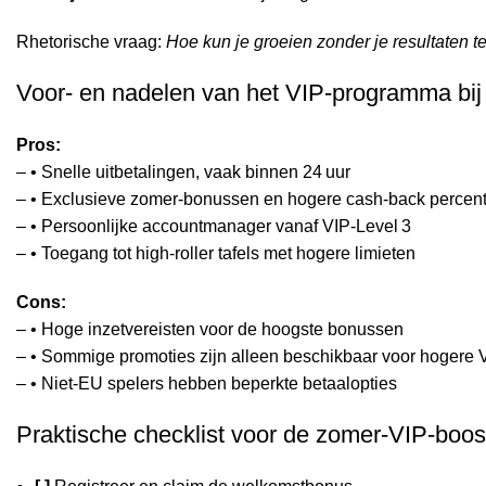
Rhetorische vraag:
Hoe kun je groeien zonder je resultaten 
Voor‑ en nadelen van het VIP‑programma bij
Pros:
– • Snelle uitbetalingen, vaak binnen 24 uur
– • Exclusieve zomer‑bonussen en hogere cash‑back percen
– • Persoonlijke accountmanager vanaf VIP‑Level 3
– • Toegang tot high‑roller tafels met hogere limieten
Cons:
– • Hoge inzetvereisten voor de hoogste bonussen
– • Sommige promoties zijn alleen beschikbaar voor hogere V
– • Niet‑EU spelers hebben beperkte betaalopties
Praktische checklist voor de zomer‑VIP‑boos