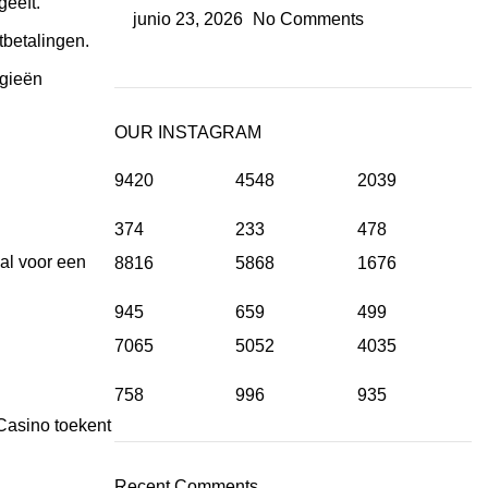
geeft.
junio 23, 2026
No Comments
itbetalingen.
egieën
OUR INSTAGRAM
9420
4548
2039
374
233
478
al voor een
8816
5868
1676
945
659
499
7065
5052
4035
758
996
935
Casino toekent
Recent Comments