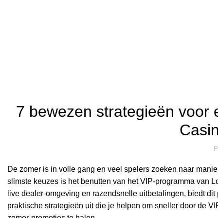
7 bewezen strategieën voor e
Casi
P
De zomer is in volle gang en veel spelers zoeken naar manie
slimste keuzes is het benutten van het VIP‑programma van Lo
live dealer‑omgeving en razendsnelle uitbetalingen, biedt dit 
praktische strategieën uit die je helpen om sneller door de V
zomer‑promoties te halen.