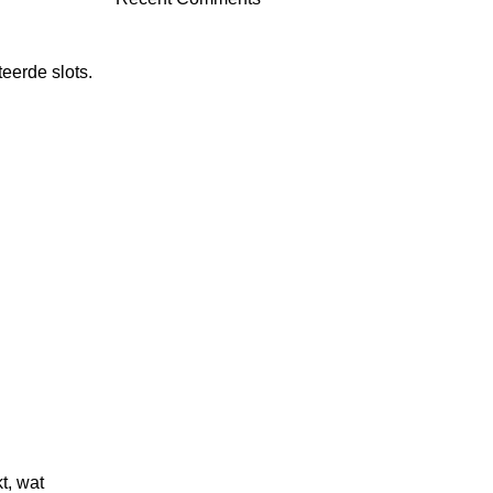
eerde slots.
t, wat