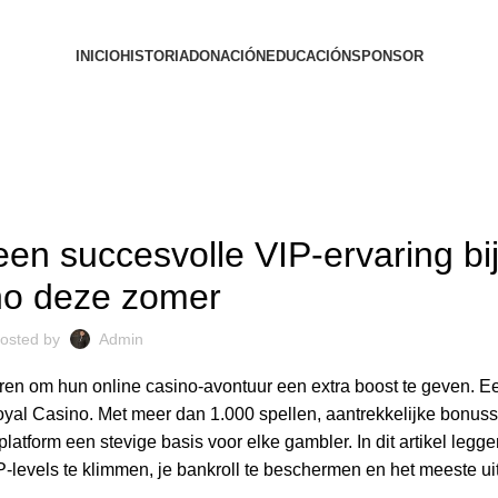
INICIO
HISTORIA
DONACIÓN
EDUCACIÓN
SPONSOR
Menu
$
0.00
UNCATEGORIZED
en succesvolle VIP‑ervaring bij
no deze zomer
osted by
Admin
ren om hun online casino‑avontuur een extra boost te geven. E
yal Casino. Met meer dan 1.000 spellen, aantrekkelijke bonuss
platform een stevige basis voor elke gambler. In dit artikel leg
IP‑levels te klimmen, je bankroll te beschermen en het meeste ui