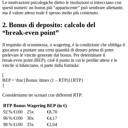
Le motivazioni psicologiche dietro le risoluzioni si intrecciano con
questi numeri: un bonus più “appariscente” può sembrare allettante,
ma il valore atteso reale è spesso molto più contenuto.
2. Bonus di deposito: calcolo del
“break‑even point”
Il requisito di scommessa, o wagering, è la condizione che obbliga il
giocatore a puntare una certa quantità di denaro prima di poter
prelevare le vincite generate dal bonus. Per determinare il
break‑even point (BEP), cioè il punto in cui le perdite attese e le
vincite si bilanciano, si parte dalla formula:
[
BEP = \frac{Bonus \times (1 – RTP)}{RTP}
]
Consideriamo tre scenari con differenti RTP:
RTP
Bonus
Wagering
BEP (in €)
92 %
€100
25x
€8,70
96 %
€100
30x
€4,17
98 %
€100
35x
€2,04