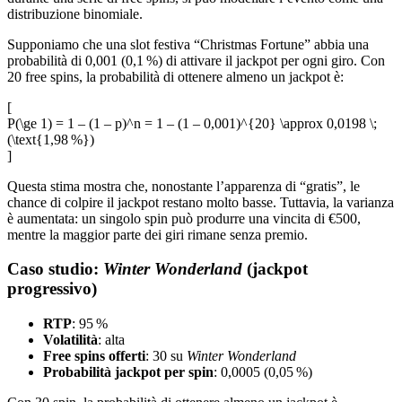
distribuzione binomiale.
Supponiamo che una slot festiva “Christmas Fortune” abbia una
probabilità di 0,001 (0,1 %) di attivare il jackpot per ogni giro. Con
20 free spins, la probabilità di ottenere almeno un jackpot è:
[
P(\ge 1) = 1 – (1 – p)^n = 1 – (1 – 0,001)^{20} \approx 0,0198 \;
(\text{1,98 %})
]
Questa stima mostra che, nonostante l’apparenza di “gratis”, le
chance di colpire il jackpot restano molto basse. Tuttavia, la varianza
è aumentata: un singolo spin può produrre una vincita di €500,
mentre la maggior parte dei giri rimane senza premio.
Caso studio:
Winter Wonderland
(jackpot
progressivo)
RTP
: 95 %
Volatilità
: alta
Free spins offerti
: 30 su
Winter Wonderland
Probabilità jackpot per spin
: 0,0005 (0,05 %)