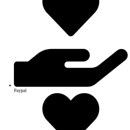
Paypal