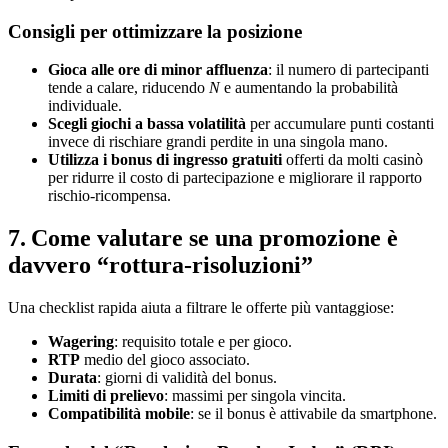
Consigli per ottimizzare la posizione
Gioca alle ore di minor affluenza
: il numero di partecipanti
tende a calare, riducendo
N
e aumentando la probabilità
individuale.
Scegli giochi a bassa volatilità
per accumulare punti costanti
invece di rischiare grandi perdite in una singola mano.
Utilizza i bonus di ingresso gratuiti
offerti da molti casinò
per ridurre il costo di partecipazione e migliorare il rapporto
rischio‑ricompensa.
7. Come valutare se una promozione è
davvero “rottura‑risoluzioni”
Una checklist rapida aiuta a filtrare le offerte più vantaggiose:
Wagering
: requisito totale e per gioco.
RTP
medio del gioco associato.
Durata
: giorni di validità del bonus.
Limiti di prelievo
: massimi per singola vincita.
Compatibilità mobile
: se il bonus è attivabile da smartphone.