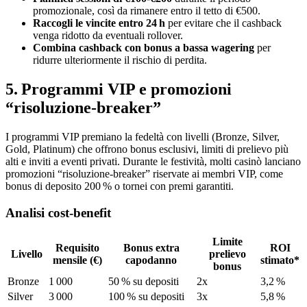
promozionale, così da rimanere entro il tetto di €500.
Raccogli le vincite entro 24 h
per evitare che il cashback
venga ridotto da eventuali rollover.
Combina cashback con bonus a bassa wagering
per
ridurre ulteriormente il rischio di perdita.
5. Programmi VIP e promozioni
“risoluzione‑breaker”
I programmi VIP premiano la fedeltà con livelli (Bronze, Silver,
Gold, Platinum) che offrono bonus esclusivi, limiti di prelievo più
alti e inviti a eventi privati. Durante le festività, molti casinò lanciano
promozioni “risoluzione‑breaker” riservate ai membri VIP, come
bonus di deposito 200 % o tornei con premi garantiti.
Analisi cost‑benefit
Limite
Requisito
Bonus extra
ROI
Livello
prelievo
mensile (€)
capodanno
stimato*
bonus
Bronze
1 000
50 % su depositi
2x
3,2 %
Silver
3 000
100 % su depositi
3x
5,8 %