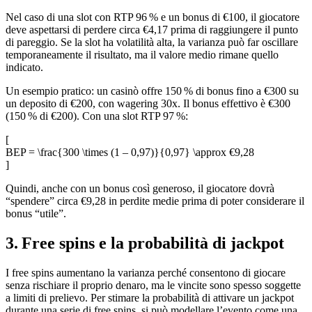
Nel caso di una slot con RTP 96 % e un bonus di €100, il giocatore
deve aspettarsi di perdere circa €4,17 prima di raggiungere il punto
di pareggio. Se la slot ha volatilità alta, la varianza può far oscillare
temporaneamente il risultato, ma il valore medio rimane quello
indicato.
Un esempio pratico: un casinò offre 150 % di bonus fino a €300 su
un deposito di €200, con wagering 30x. Il bonus effettivo è €300
(150 % di €200). Con una slot RTP 97 %:
[
BEP = \frac{300 \times (1 – 0,97)}{0,97} \approx €9,28
]
Quindi, anche con un bonus così generoso, il giocatore dovrà
“spendere” circa €9,28 in perdite medie prima di poter considerare il
bonus “utile”.
3. Free spins e la probabilità di jackpot
I free spins aumentano la varianza perché consentono di giocare
senza rischiare il proprio denaro, ma le vincite sono spesso soggette
a limiti di prelievo. Per stimare la probabilità di attivare un jackpot
durante una serie di free spins, si può modellare l’evento come una