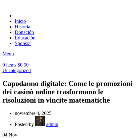
Inicio
Historia
Donación
Educación
Sponsor
Menu
0
items
$
0.00
Uncategorized
Capodanno digitale: Come le promozioni
dei casinò online trasformano le
risoluzioni in vincite matematiche
noviembre 4, 2025
Posted by
admin
04
Nov