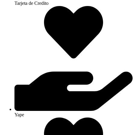
Tarjeta de Credito
Yape