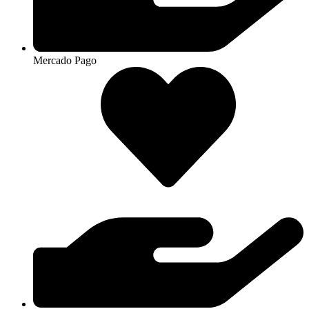
Mercado Pago