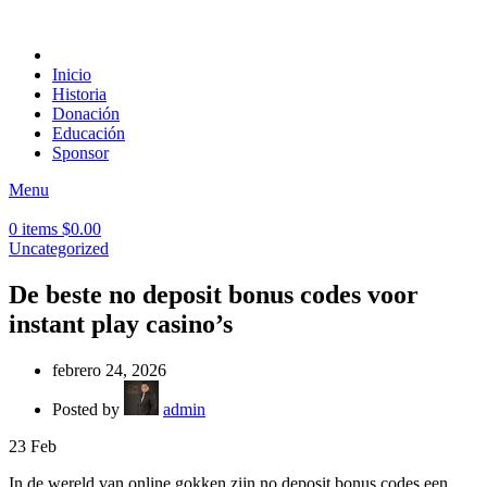
Inicio
Historia
Donación
Educación
Sponsor
Menu
0
items
$
0.00
Uncategorized
De beste no deposit bonus codes voor
instant play casino’s
febrero 24, 2026
Posted by
admin
23
Feb
In de wereld van online gokken zijn no deposit bonus codes een