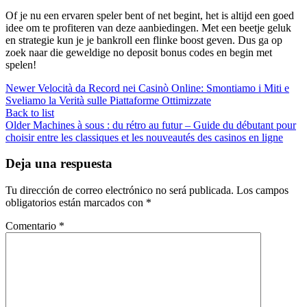
Of je nu een ervaren speler bent of net begint, het is altijd een goed
idee om te profiteren van deze aanbiedingen. Met een beetje geluk
en strategie kun je je bankroll een flinke boost geven. Dus ga op
zoek naar die geweldige no deposit bonus codes en begin met
spelen!
Newer
Velocità da Record nei Casinò Online: Smontiamo i Miti e
Sveliamo la Verità sulle Piattaforme Ottimizzate
Back to list
Older
Machines à sous : du rétro au futur – Guide du débutant pour
choisir entre les classiques et les nouveautés des casinos en ligne
Deja una respuesta
Tu dirección de correo electrónico no será publicada.
Los campos
obligatorios están marcados con
*
Comentario
*