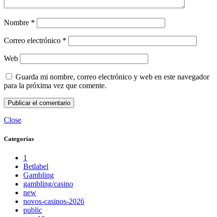
Nombre
*
Correo electrónico
*
Web
Guarda mi nombre, correo electrónico y web en este navegador
para la próxima vez que comente.
Close
Categorías
1
Betlabel
Gambling
gambling/casino
new
novos-casinos-2026
public