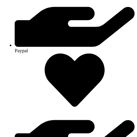
Paypal