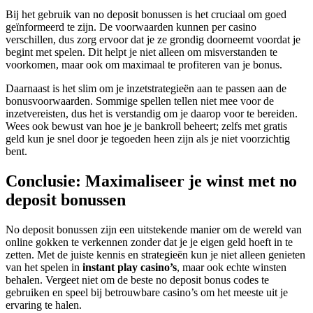
Bij het gebruik van no deposit bonussen is het cruciaal om goed
geïnformeerd te zijn. De voorwaarden kunnen per casino
verschillen, dus zorg ervoor dat je ze grondig doorneemt voordat je
begint met spelen. Dit helpt je niet alleen om misverstanden te
voorkomen, maar ook om maximaal te profiteren van je bonus.
Daarnaast is het slim om je inzetstrategieën aan te passen aan de
bonusvoorwaarden. Sommige spellen tellen niet mee voor de
inzetvereisten, dus het is verstandig om je daarop voor te bereiden.
Wees ook bewust van hoe je je bankroll beheert; zelfs met gratis
geld kun je snel door je tegoeden heen zijn als je niet voorzichtig
bent.
Conclusie: Maximaliseer je winst met no
deposit bonussen
No deposit bonussen zijn een uitstekende manier om de wereld van
online gokken te verkennen zonder dat je je eigen geld hoeft in te
zetten. Met de juiste kennis en strategieën kun je niet alleen genieten
van het spelen in
instant play casino’s
, maar ook echte winsten
behalen. Vergeet niet om de beste no deposit bonus codes te
gebruiken en speel bij betrouwbare casino’s om het meeste uit je
ervaring te halen.