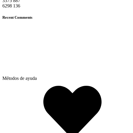
3375
887
6298
136
Recent Comments
Métodos de ayuda