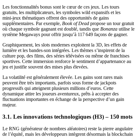
Les fonctionnalités bonus sont le cœur de ces jeux. Les tours
gratuits, les multiplicateurs, les symboles wild expansifs et les
mini‑jeux thématiques offrent des opportunités de gains
supplémentaires. Par exemple,
Book of Dead
propose un tour gratuit
où chaque symbole gagnant est doublé, tandis que
Bonanza
utilise le
système Megaways pour offrir jusqu’à 117 649 façons de gagner.
Graphiquement, les slots modernes exploitent la 3D, les effets de
lumière et les bandes‑son intégrées. Les thèmes s’inspirent de la
culture pop, des films, des séries télévisées ou même de franchises
sportives. Cette immersion renforce le sentiment d’appartenance au
jeu et justifie souvent des mises plus élevées.
La volatilité est généralement élevée. Les gains sont rares mais
peuvent être très importants, parfois sous forme de jackpots
progressifs qui atteignent plusieurs millions d’euros. Cette
dynamique attire les joueurs aventureux, prêts à accepter des
fluctuations importantes en échange de la perspective d’un gain
majeur.
3.1. Les innovations technologiques (H3) – 150 mots
Le RNG (générateur de nombres aléatoires) reste la pierre angulaire
de l’équité, mais les développeurs intègrent désormais la blockchain