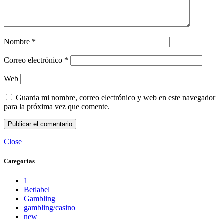
Nombre
*
Correo electrónico
*
Web
Guarda mi nombre, correo electrónico y web en este navegador
para la próxima vez que comente.
Close
Categorías
1
Betlabel
Gambling
gambling/casino
new