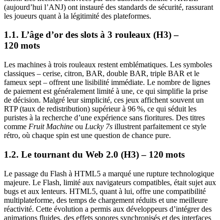
(aujourd’hui l’ANJ) ont instauré des standards de sécurité, rassurant
les joueurs quant à la légitimité des plateformes.
1.1. L’âge d’or des slots à 3 rouleaux (H3) –
120 mots
Les machines à trois rouleaux restent emblématiques. Les symboles
classiques – cerise, citron, BAR, double BAR, triple BAR et le
fameux sept – offrent une lisibilité immédiate. Le nombre de lignes
de paiement est généralement limité à une, ce qui simplifie la prise
de décision. Malgré leur simplicité, ces jeux affichent souvent un
RTP (taux de redistribution) supérieur à 96 %, ce qui séduit les
puristes à la recherche d’une expérience sans fioritures. Des titres
comme
Fruit Machine
ou
Lucky 7s
illustrent parfaitement ce style
rétro, où chaque spin est une question de chance pure.
1.2. Le tournant du Web 2.0 (H3) – 120 mots
Le passage du Flash à HTML5 a marqué une rupture technologique
majeure. Le Flash, limité aux navigateurs compatibles, était sujet aux
bugs et aux lenteurs. HTML5, quant à lui, offre une compatibilité
multiplateforme, des temps de chargement réduits et une meilleure
réactivité. Cette évolution a permis aux développeurs d’intégrer des
animations fluides, des effets sonores synchronisés et des interfaces