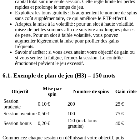
capital total sur une seule session. Cette règle limite les pertes
rapides et prolonge le temps de jeu.
Exploitez les tours gratuits : ils augmentent le nombre de spins
sans coût supplémentaire, ce qui améliore le RTP effectif.
Adaptez la mise à la volatilité : pour un slot à haute volatilité,
misez de petites sommes afin de survivre aux longues phases
de perte. Pour un slot à faible volatilité, vous pouvez
augmenter légèrement la mise pour profiter des gains
fréquents.
Savoir s’arrêter : si vous avez atteint votre objectif de gain ou
si vous sentez la fatigue, fermez la session. Le contrôle
émotionnel prévient le jeu excessif.
6.1. Exemple de plan de jeu (H3) – 150 mots
Mise par
Objectif
Nombre de spins
Gain cible
spin
Session
0,10 €
200
25 €
prudente
Session aventure
0,50 €
100
75 €
150 (incl. tours
Session bonus
0,20 €
40 €
gratuits)
Commencez chaque session en définissant votre objectif, puis