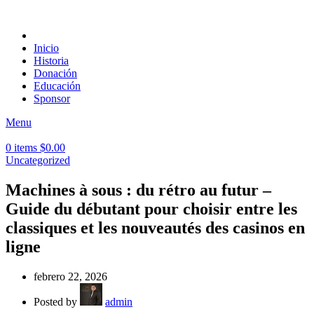
Inicio
Historia
Donación
Educación
Sponsor
Menu
0
items
$
0.00
Uncategorized
Machines à sous : du rétro au futur –
Guide du débutant pour choisir entre les
classiques et les nouveautés des casinos en
ligne
febrero 22, 2026
Posted by
admin