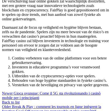
De verschuiving naar online gokken zal waarschijnlijk doorzetten,
met een grotere vraag naar innovatieve technologieën zoals
blockchain en cryptocurrency. FairPlay is goed gepositioneerd om in
te spelen op deze trends, met hun aanbod van zowel fysieke als
online gokervaringen.
Daarnaast zal de focus op veiligheid en hygiëne blijven bestaan,
zelfs na de pandemie. Spelers zijn nu meer bewust van de risico’s en
verwachten dat casino’s proactief blijven in hun maatregelen.
FairPlay casino zal blijven investeren in technologie en training voor
personeel om ervoor te zorgen dat ze voldoen aan de hoogste
normen van veiligheid en klanttevredenheid.
Continu verbeteren van de online platformen voor een betere
gebruikerservaring.
Investeren in educatieve programma’s voor verantwoord
gokken.
Uitbreiden van de cryptocurrency-opties voor spelers.
Behouden van hoge hygiëne standaarden in fysieke casino’s.
Versterken van de beveiliging en privacy van speler gegevens.
Newer
Gioca ovunque: Come il 5G sta rivoluzionando i casinò
mobile per i principianti
Back to list
Older
Break & Play : comment les tournois en ligne intègrent la