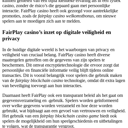
kunnen genieten van een bijna identieke ervaring als in een fysiek
casino, zonder de risico’s die gepaard gaan met persoonlijke
interactie. FairPlay casino heeft ook gezorgd voor aantrekkelijke
promoties, zoals de
fairplay casino welkomstbonus
, om nieuwe
spelers aan te moedigen zich aan te melden.
FairPlay casino’s inzet op digitale veiligheid en
privacy
In de huidige digitale wereld is het waarborgen van privacy en
veiligheid van cruciaal belang. FairPlay casino heeft diverse
maatregelen getroffen om de gegevens van zijn spelers te
beschermen. Dit omvat encryptietechnologie die ervoor zorgt dat
persoonlijke en financiële informatie veilig blijft tijdens online
transacties. Dit is vooral belangrijk voor spelers die gebruik maken
van de
fairplay blockchain casino
technologie, omdat dit extra lagen
van beveiliging toevoegt aan hun interacties.
Daarnaast heeft FairPlay ook een transparant beleid als het gaat om
gegevensverzameling en -gebruik. Spelers worden geïnformeerd
over welke gegevens worden verzameld en hoe deze worden
gebruikt, wat bijdraagt aan een gevoel van vertrouwen en veiligheid.
Het gebruik van een
fairplay blockchain casino game
biedt ook
spelers de mogelijkheid om hun speelgeschiedenis en uitbetalingen
te volgen, wat de transparantie vergroot.