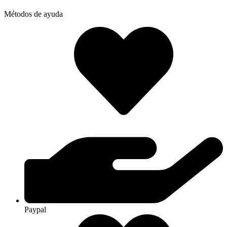
Métodos de ayuda
Paypal